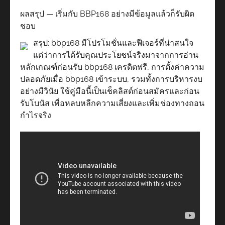
ผลสรุป — เริ่มกับ BBP168 อย่างมีข้อมูลแล้วก็รับผิด
ชอบ
สรุป: bbp168 มีโปรโมชั่นและฟีเจอร์ที่น่าสนใจ
แต่ว่าการได้รับคุณประโยชน์จริงมาจากการอ่าน
หลักเกณฑ์ก่อนรับ bbp168 เครดิตฟรี, การตั้งค่าความ
ปลอดภัยเมื่อ bbp168 เข้าระบบ, รวมทั้งการบริหารงบ
อย่างมีวินัย ใช้คู่มือนี้เป็นเช็คลิสต์ก่อนสมัครและก่อน
รับโบนัส เพื่อหลบหลีกความเสี่ยงและเพิ่มช่องทางถอน
กำไรจริง