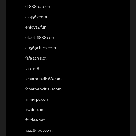
dr888bet.com
ek4567.com
enjoy24.fun
etbet16888.com
eu369clubs.com
fafa 123 slot
faro168
fcharoenkit168.com
fcharoenkit168.com
finnivips.com
fiwdee.bet
fiwdee.bet
fizz169bet.com