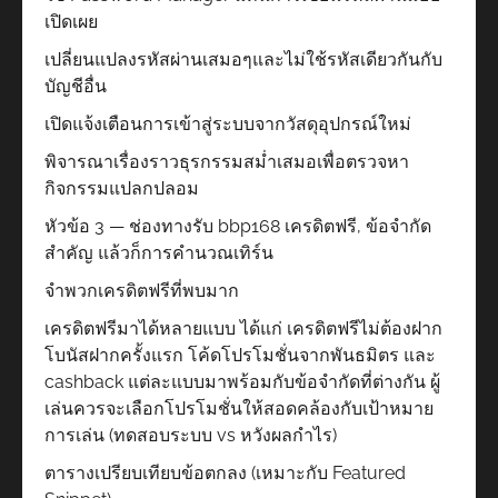
เปิดเผย
เปลี่ยนแปลงรหัสผ่านเสมอๆและไม่ใช้รหัสเดียวกันกับ
บัญชีอื่น
เปิดแจ้งเตือนการเข้าสู่ระบบจากวัสดุอุปกรณ์ใหม่
พิจารณาเรื่องราวธุรกรรมสม่ำเสมอเพื่อตรวจหา
กิจกรรมแปลกปลอม
หัวข้อ 3 — ช่องทางรับ bbp168 เครดิตฟรี, ข้อจำกัด
สำคัญ แล้วก็การคำนวณเทิร์น
จำพวกเครดิตฟรีที่พบมาก
เครดิตฟรีมาได้หลายแบบ ได้แก่ เครดิตฟรีไม่ต้องฝาก
โบนัสฝากครั้งแรก โค้ดโปรโมชั่นจากพันธมิตร และ
cashback แต่ละแบบมาพร้อมกับข้อจำกัดที่ต่างกัน ผู้
เล่นควรจะเลือกโปรโมชั่นให้สอดคล้องกับเป้าหมาย
การเล่น (ทดสอบระบบ vs หวังผลกำไร)
ตารางเปรียบเทียบข้อตกลง (เหมาะกับ Featured