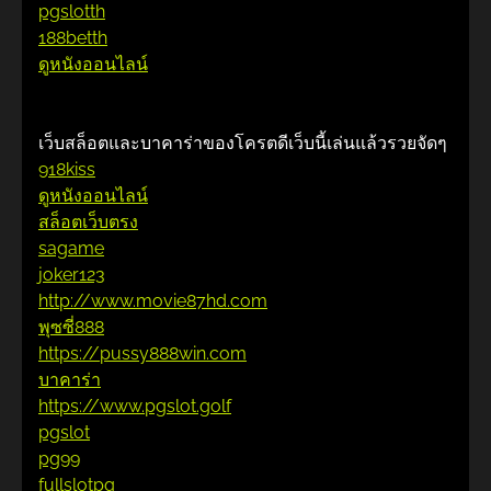
pgslotth
188betth
ดูหนังออนไลน์
เว็บสล็อตและบาคาร่าของโครตดีเว็บนี้เล่นแล้วรวยจัดๆ
918kiss
ดูหนังออนไลน์
สล็อตเว็บตรง
sagame
joker123
http://www.movie87hd.com
พุซซี่888
https://pussy888win.com
บาคาร่า
https://www.pgslot.golf
pgslot
pg99
fullslotpg