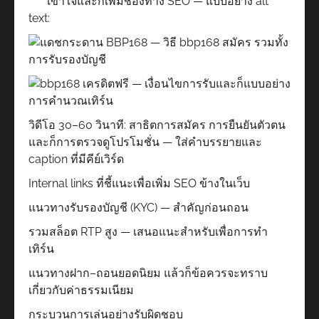
เข้าใจและก็เพิ่มช่องทาง SEO — แบบอย่าง alt
text:
วิดีโอ 30–60 วินาที: สาธิตการสมัคร การยืนยันตัวตน
และก็การตรวจดูโปรโมชั่น — ใส่คำบรรยายและ
caption ที่มีคีย์เวิร์ด
Internal links ที่ชี้แนะเพื่อเพิ่ม SEO ข้างในเว็บ
แนวทางรับรองบัญชี (KYC) — สำคัญก่อนถอน
รวมสล็อต RTP สูง — เสนอแนะสำหรับเพื่อการทำ
เทิร์น
แนวทางฝาก–ถอนยอดนิยม แล้วก็ข้อควรจะทราบ
เกี่ยวกับค่าธรรมเนียม
กระบวนการเล่นอย่างรับผิดชอบ