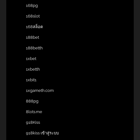
168pg
168slot
168สล็อต
188bet
188betth
1xbet
1xbetth
1xbit1
1xgameth.com
888pg
8lots.me
918Kiss
918kiss เข้าสู่ระบบ