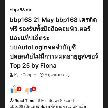
bbp168.me
bbp168 21 May bbp168 เครดิต
ฟรี รองรับทั้งมือถือคอมพิวเตอร์
และแท็บเล็ตระ
บบAutoLoginจดจำบัญชี
ปลอดภัยไม่มีการหมดอายุยูสเซอร์
Top 25 by Fiona
Kyle Cooper
8 ตุลาคม 2025
0
0
Read Time:
6 Minute, 41 Second
bbp168 เป็นแพลตฟอร์มที่หลายท่านค้นหาเมื่อ