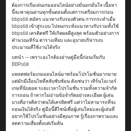
ต้องการเริ่มเล่นเกมออนไลน์อย่างมั่นอกมั่นใจ เนื้อหา
นี้จะพาคุณผ่านทุกขั้นตอนตั้งแต่การเตรียมการก่อน
bbp168 สมัคร แนวทางรับรองตัวตน การกระทำเมื่อ
bbp168 เข้าสู่ระบบ ไปจนกระทั่งแนวทางรับรวมทั้งใช้
bbp168 เครดิตฟรี ให้เกิดผลดีสูงสุด พร้อมตัวอย่างการ
คำนวณเทิร์น ตารางเทียบ และอุบายบริหารงบ
ประมาณที่ใช้งานได้จริง
บทนำ — เพราะอะไรต้องอ่านคู่มือนี้ก่อนเริ่มกับ
BBP168
แพลตฟอร์มเกมออนไลน์มาพร้อมโปรโมชั่นมากมาย
แต่มักมีเงื่อนไขที่สลับซับซ้อน ดังเช่นว่า เทิร์นโอเวอร์
เกมที่นับยอด ระยะเวลาโปรโมชั่น รวมทั้งความจำกัด
การถอน ถ้าหากไม่อ่านข้อจำกัดอย่างละเอียด ผู้เล่น
บางทีอาจคิดว่าตนได้เครดิตฟรี แต่ว่าไม่สามารถที่จะ
ถอนเงินได้จริง คู่มือนี้ดีไซน์เพื่อผู้เล่นใหม่และผู้เล่นที่
อยากใช้โปรโมชั่นอย่างมีคุณภาพ รู้เรื่องภาพรวมและ
ลดความเสี่ยงตั้งแต่เริ่มต้น