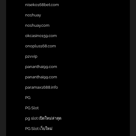
niseko168bet.com
no1huay
no1huay.com
okcasino159.com
onoplus168.com
p2vvip
pananthai99.com
pananthai99.com
paramax1688.info
PG
PG Slot
pg slot เปิดใหม่ล่าสุด
PG Slot เว็บใหม่