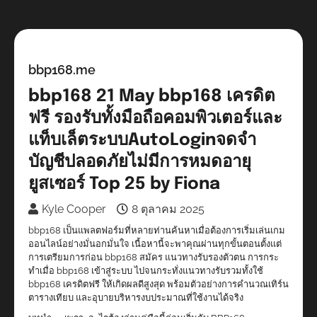
bbp168.me
bbp168 21 May bbp168 เครดิต
ฟรี รองรับทั้งมือถือคอมพิวเตอร์และ
แท็บเล็ตระบบAutoLoginจดจำ
บัญชีปลอดภัยไม่มีการหมดอายุ
ยูสเซอร์ Top 25 by Fiona
Kyle Cooper
8 ตุลาคม 2025
bbp168 เป็นแพลตฟอร์มที่หลายท่านค้นหาเมื่อต้องการเริ่มเล่นเกม
ออนไลน์อย่างมั่นอกมั่นใจ เนื้อหานี้จะพาคุณผ่านทุกขั้นตอนตั้งแต่
การเตรียมการก่อน bbp168 สมัคร แนวทางรับรองตัวตน การกระ
ทำเมื่อ bbp168 เข้าสู่ระบบ ไปจนกระทั่งแนวทางรับรวมทั้งใช้
bbp168 เครดิตฟรี ให้เกิดผลดีสูงสุด พร้อมตัวอย่างการคำนวณเทิร์น
ตารางเทียบ และอุบายบริหารงบประมาณที่ใช้งานได้จริง