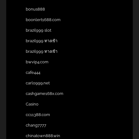
bonus888
boonlert1688.com
brazil999 slot
brazil999 ทางเข้า
brazil999 ทางเข้า
bwvip4.com
cafe444
carlo999.net
cashgame168x.com
Casino
cc11388.com
chang7777
chinatown888.win