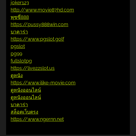
joker123
http://www.movie87hd.com
พุซซี่888
https://pussy888win.com
บาคาร่า
https://www.pgslot.golf
pgslot
pg99
fullslotpg
https://live22slot.us
ดูหนัง
https://www.ilike-movie.com
ดูหนังออนไลน์
ดูหนังออนไลน์
บาคาร่า
สล็อตเว็บตรง
https://www.ngernn.net