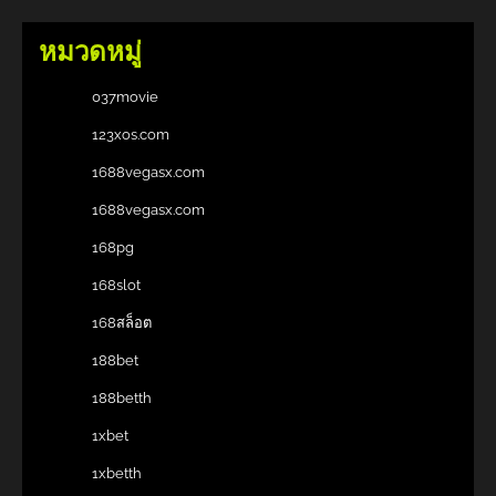
หมวดหมู่
037movie
123xos.com
1688vegasx.com
1688vegasx.com
168pg
168slot
168สล็อต
188bet
188betth
1xbet
1xbetth