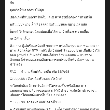
ขึ้น
ยุทธวิธีใช้เครดิตฟรีให้คุ้ม
เลือกเกมที่นับยอดเทิร์นเต็มและมี RTP สูงเมื่อต้องการทำเทิร์น
พนันแบบหน่วยเล็กเพื่อลดความผันแปรและขยายเวลาเล่น
ล็อกกำไรโดยถอนนิดหน่อยเมื่อได้ตามเป้าเพื่อลดความเสี่ยง
กรณีศึกษาสั้นๆ
ตัวอย่าง: ผู้เล่นรับเครดิตฟรี 300 บาท แบ่งเป็น 15 หน่วย หน่วยละ 20
บาท เลือกสล็อต RTP ≈ 96% ตั้งเป้าผลกำไร 1,200 บาท เมื่อถึงเป้าให้
ถอน 50% เพื่อเก็บผลกำไรและก็ยังเหลือทุนเล่นต่อ — แนวทาง
ลักษณะนี้ช่วยลดแรงกดดันทางอารมณ์รวมทั้งเพิ่มช่องทางถอน
กำไรจริง
FAQ — คำถามที่พบได้มากเกี่ยวกับ BBP168
Q: bbp168 สมัคร ต้องรับรองอะไรบ้าง?
A: โดยปกติจะต้องการันตีเบอร์โทรรวมทั้ง/หรืออีเมล บาง
แพลตฟอร์มบางทีอาจขอเอกสาร KYC ตัวอย่างเช่นบัตรประชาชน
เมื่ออยากได้ถอนเงินมากไม่น้อยเลยทีเดียว
Q: bbp168 เครดิตฟรี ถอนได้จริงไหม?
A: ถ้าผู้เล่นทำตามข้อตกลงเทิร์นและก็ความจำกัดการถอนครบถ้วน