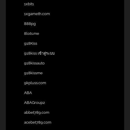
1xbit1
1xgameth.com
888pg
8lots.me
918Kiss
918kiss เข้าสู่ระบบ
918kissauto
918kissme
9kpluss.com
ABA
ABAGroup2
abbet789.com
acebet789.com