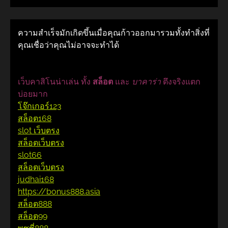
ความสำเร็จมักเกิดขึ้นเมื่อคุณก้าวออกมารวมทั้งทำสิ่งที่
คุณเชื่อว่าคุณไม่อาจจะทำได้
เว็บคาสิโนน่าเล่น ทั้ง
สล็อต
และ
บาคาร่า
ตึงจริงแตก
บ่อยมาก
โจ๊กเกอร์123
สล็อต168
slot เว็บตรง
สล็อตเว็บตรง
slot66
สล็อตเว็บตรง
judhai168
https://bonus888.asia
สล็อต888
สล็อต99