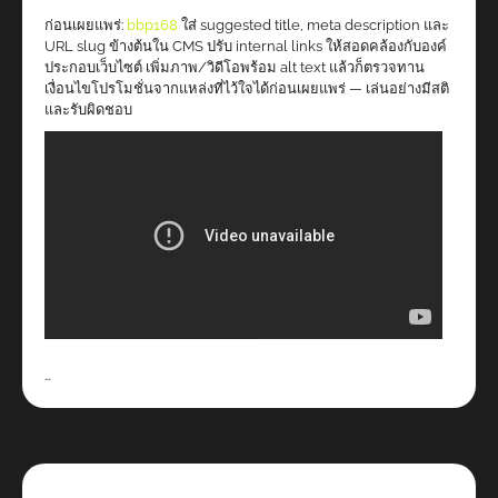
ก่อนเผยแพร่:
bbp168
ใส่ suggested title, meta description และ
URL slug ข้างต้นใน CMS ปรับ internal links ให้สอดคล้องกับองค์
ประกอบเว็บไซต์ เพิ่มภาพ/วิดีโอพร้อม alt text แล้วก็ตรวจทาน
เงื่อนไขโปรโมชั่นจากแหล่งที่ไว้ใจได้ก่อนเผยแพร่ — เล่นอย่างมีสติ
และรับผิดชอบ
…