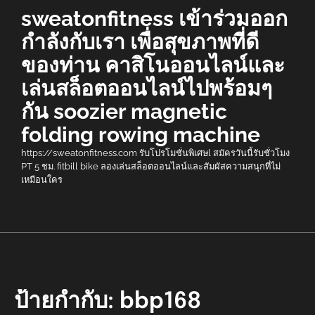
Skip
sweatonfitness เข้าร่วมออก
to
กำลังกับเรา เพื่อสุขภาพที่ดี
content
ของท่าน คาสิโนออนไลน์และ
เล่นสล็อตออนไลน์ไปพร้อมๆ
กัน soozier magnetic
folding rowing machine
https://sweatonfitness.com รับโปรโมชั่นพิเศษl สมัครวันนี้รับชั่วโมง
PT 5 ชม. fitbill bike ลองเล่นสล็อตออนไลน์และสัมผัสความสนุกที่ไม่
เหมือนใคร
ป้ายกำกับ:
bbp168