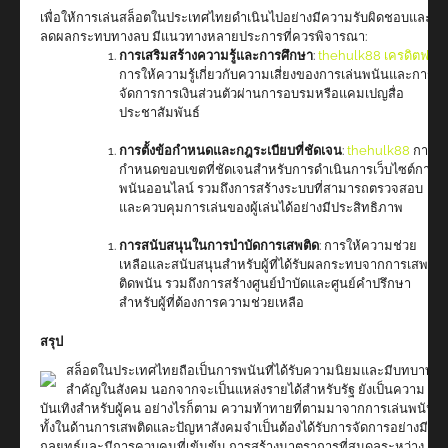
เพื่อให้การเล่นสล็อตในประเทศไทยดำเนินไปอย่างมีความรับผิดชอบและ
ลดผลกระทบทางลบ มีแนวทางหลายประการที่ควรพิจารณา:
การเสริมสร้างความรู้และการศึกษา
:
thehulk88 เครดิตฟรี
การให้ความรู้เกี่ยวกับความเสี่ยงของการเล่นพนันและการ
จัดการการเงินส่วนตัวผ่านการอบรมหรือแคมเปญสื่อ
ประชาสัมพันธ์
การตั้งข้อกำหนดและกฎระเบียบที่ชัดเจน
:
thehulk88
การ
กำหนดขอบเขตที่ชัดเจนสำหรับการดำเนินการเว็บไซต์การ
พนันออนไลน์ รวมถึงการสร้างระบบที่สามารถตรวจสอบ
และควบคุมการเล่นของผู้เล่นได้อย่างมีประสิทธิภาพ
การสนับสนุนในการบำบัดการเสพติด
: การให้ความช่วย
เหลือและสนับสนุนสำหรับผู้ที่ได้รับผลกระทบจากการเสพ
ติดพนัน รวมถึงการสร้างศูนย์บำบัดและศูนย์คำปรึกษา
สำหรับผู้ที่ต้องการความช่วยเหลือ
สรุป
สล็อตในประเทศไทยถือเป็นการพนันที่ได้รับความนิยมและมีบทบาท
สำคัญในสังคม นอกจากจะเป็นแหล่งรายได้สำหรับรัฐ ยังเป็นความ
บันเทิงสำหรับผู้คน อย่างไรก็ตาม ความท้าทายที่ตามมาจากการเล่นพนัน
ทั้งในด้านการเสพติดและปัญหาสังคมจำเป็นต้องได้รับการจัดการอย่างมี
กลยุทธ์และมีการควบคุมที่เข้มข้น การสร้างมาตราการที่สมดุลระหว่าง