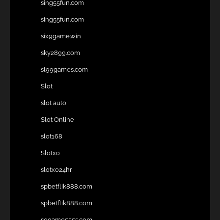
sing55fun.com
sing55fun.com
six9game.win
sky2899.com
sl99games.com
Slot
slot auto
Slot Online
slot168
Slotxo
slotxo24hr
spbetflik888.com
spbetflik888.com
sqgame555s.com