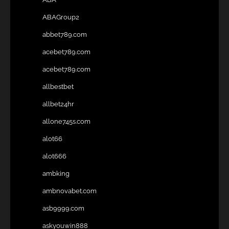
ABAGroup2
abbet789.com
acebet789.com
acebet789.com
allbestbet
allbet24hr
allone745s.com
alot66
alot666
ambking
ambnovabet.com
asb9999.com
askyouwin888