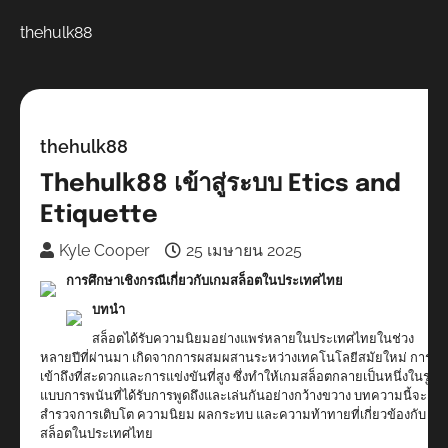
thehulk88
thehulk88
Thehulk88 เข้าสู่ระบบ Etics and
Etiquette
Kyle Cooper
25 เมษายน 2025
การศึกษาเชิงกรณีเกี่ยวกับเกมสล็อตในประเทศไทย
บทนำ
สล็อตได้รับความนิยมอย่างแพร่หลายในประเทศไทยในช่วง
หลายปีที่ผ่านมา เกิดจากการผสมผสานระหว่างเทคโนโลยีสมัยใหม่ การ
เข้าถึงที่สะดวกและการแข่งขันที่สูง ซึ่งทำให้เกมสล็อตกลายเป็นหนึ่งในรูป
แบบการพนันที่ได้รับการพูดถึงและเล่นกันอย่างกว้างขวาง บทความนี้จะ
สำรวจการเติบโต ความนิยม ผลกระทบ และความท้าทายที่เกี่ยวข้องกับ
สล็อตในประเทศไทย