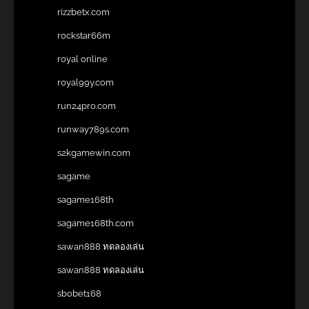
rizzbetx.com
rockstar66m
royal online
royal99y.com
run24pro.com
runway789s.com
s2kgamewin.com
sagame
sagame168th
sagame168th.com
sawan888 ทดลองเล่น
sawan888 ทดลองเล่น
sbobet168