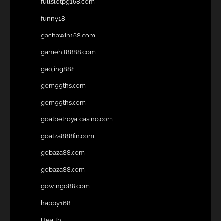
fullslotpg168.com
funny18
gachawin168.com
gamehit8888.com
gaojing888
gem99ths.com
gem99ths.com
goatbetroyalcasino.com
goatza888fin.com
gobaza88.com
gobaza88.com
gowingo88.com
happy168
Health