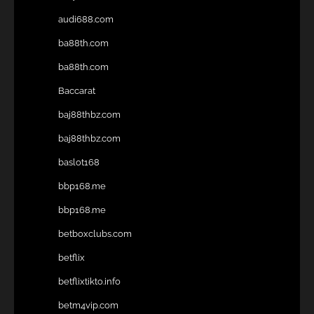
audi688.com
ba88th.com
ba88th.com
Baccarat
baj88thbz.com
baj88thbz.com
baslot168
bbp168.me
bbp168.me
betboxclubs.com
betflix
betflixtikto.info
betm4vip.com