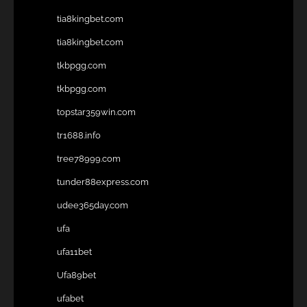
tia8kingbet.com
tia8kingbet.com
tkbpgg.com
tkbpgg.com
topstar359win.com
tr1688.info
tree78999.com
tunder88express.com
udee365day.com
ufa
ufa11bet
Ufa89bet
ufabet