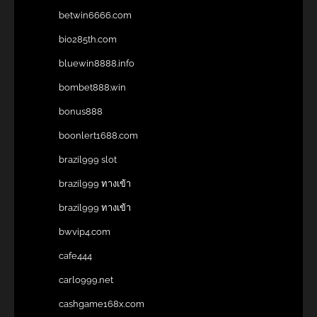
betwin6666.com
bio285th.com
bluewin8888.info
bombet888.win
bonus888
boonlert1688.com
brazil999 slot
brazil999 ทางเข้า
brazil999 ทางเข้า
bwvip4.com
cafe444
carlo999.net
cashgame168x.com