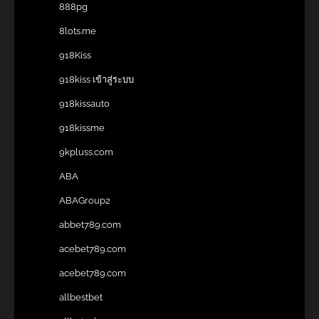
888pg
8lots.me
918Kiss
918kiss เข้าสู่ระบบ
918kissauto
918kissme
9kpluss.com
ABA
ABAGroup2
abbet789.com
acebet789.com
acebet789.com
allbestbet