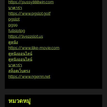
https://pussy888win.com
บาคาร่า
https://www.pgslot.golf
pgslot
pg99
fullslotpg
https://live22slot.us
ดูหนัง
https://www.ilike-movie.com
ดูหนังออนไลน์
ดูหนังออนไลน์
บาคาร่า
สล็อตเว็บตรง
https://www.ngernn.net
หมวดหมู่