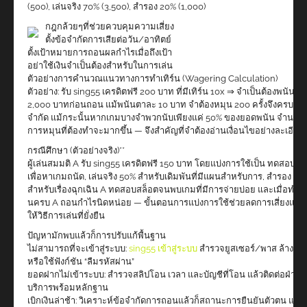
(500), เล่นจริง 70% (3,500), สำรอง 20% (1,000)
กฎกล้วยๆที่ช่วยควบคุมความเสี่ยง
ตั้งข้อจำกัดการเสียต่อวัน/อาทิตย์
ตั้งเป้าหมายการถอนผลกำไรเมื่อถึงเป้า
อย่าใช้เงินจำเป็นต้องสำหรับในการเล่น
ตัวอย่างการคำนวณแนวทางการทำเทิร์น (Wagering Calculation)
ตัวอย่าง: รับ sing55 เครดิตฟรี 200 บาท ที่มีเทิร์น 10x ⇒ จำเป็นต้องพนันรว
2,000 บาทก่อนถอน แม้พนันตาละ 10 บาท จำต้องหมุน 200 ครั้งจึงครบข้อ
จำกัด แม้กระนั้นหากเกมบางจำพวกนับเพียงแค่ 50% ของยอดพนัน จำนวน
การหมุนที่ต้องทำจะมากขึ้น — จึงสำคัญที่จำต้องอ่านเงื่อนไขอย่างละเอียด
กรณีศึกษา (ตัวอย่างจริง)**
ผู้เล่นสมมติ A รับ sing55 เครดิตฟรี 150 บาท โดยแบ่งการใช้เป็น ทดสอบ 3
เพื่อหาเกมถนัด, เล่นจริง 50% สำหรับเดิมพันที่มีแผนสำหรับการ, สำรอง 20
สำหรับเรื่องฉุกเฉิน A ทดสอบสล็อตจนพบเกมที่มีการจ่ายบ่อย และเมื่อทำเทิ
นครบ A ถอนกำไรนิดหน่อย — ขั้นตอนการแบ่งการใช้ช่วยลดการเสี่ยงและก
ให้วิธีการเล่นที่ยั่งยืน
ปัญหามักพบแล้วก็การปรับแก้พื้นฐาน
ไม่สามารถที่จะเข้าสู่ระบบ:
sing55 เข้าสู่ระบบ
สำรวจยูสเซอร์/พาส ล้างแค
หรือใช้ฟังก์ชัน “ลืมรหัสผ่าน”
ยอดฝากไม่เข้าระบบ: สำรวจสลิปโอน เวลา และบัญชีที่โอน แล้วติดต่อฝ่าย
บริการพร้อมหลักฐาน
เบิกเงินล่าช้า: วิเคราะห์ข้อจำกัดการถอนแล้วก็สถานะการยืนยันตัวตน แล้ว