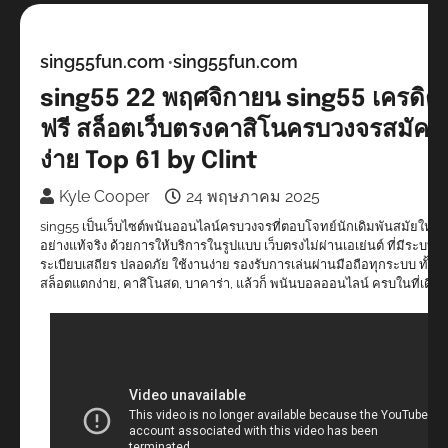
sing55fun.com
sing55fun.com
sing55 22 พฤศจิกายน sing55 เครดิต
ฟรี สล็อตเว็บตรงคาสิโนครบวงจรสมัคร
ง่าย Top 61 by Clint
Kyle Cooper
24 พฤษภาคม 2025
sing55 เป็นเว็บไซต์พนันออนไลน์ครบวงจรที่ตอบโจทย์นักเดิมพันสมัยใหม่
อย่างแท้จริง ด้วยการให้บริการในรูปแบบ เว็บตรงไม่ผ่านเอเย่นต์ ที่มีระบบ
ระเบียบเสถียร ปลอดภัย ใช้งานง่าย รองรับการเล่นผ่านมือถือทุกระบบ ทั้งยัง
สล็อตแตกง่าย, คาสิโนสด, บาคาร่า, แล้วก็ พนันบอลออนไลน์ ครบในที่เดียว