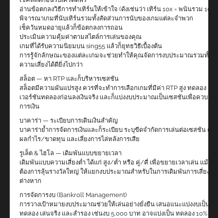
อ่านข้อตกลงวิธีการทำเทิร์นให้เข้าใจ (ดังเช่นว่า เทิร์น 10x = พนันรวม 10 เท
พิจารณาเกมที่นับเทิร์นรวมทั้งสัดส่วนการนับของเกมแต่ละจำพวก
เช็ควันหมดอายุแล้วก็ข้อตกลงการถอน
ประเมินความคุ้มค่าตามสไตล์การเล่นของคุณ
เกมที่ได้รับความนิยมบน sing55 แล้วก็ยุทธวิธีเบื้องต้น
การรู้จักลักษณะของแต่ละเกมจะช่วยทำให้คุณจัดการงบประมาณรวมทั้ง
ความเสี่ยงได้ดียิ่งไปกว่า
สล็อต — หา RTP และก็บริหารเซสชัน
สล็อตมีความผันแปรสูง ควรที่จะทำการเลือกเกมที่มีค่า RTP สูง ทดลอง
เวอร์ชันทดลองก่อนลงเงินจริง และก็แบ่งงบประมาณเป็นเซสชันเพื่อควบคุม
การเงิน
บาคาร่า — ระเบียบการเดินเงินสำคัญ
บาคาร่าย้ำการจัดการเงินและก็ระเบียบ ระบุขีดจำกัดการเล่นต่อเซสชัน ตั้งเป
ผลกำไร/ขาดทุน และเลี่ยงการไล่หลังการเสีย
รูเล็ต & ไฮโล — เดิมพันแบบขยายเวลา
เดิมพันแบบความเสี่ยงต่ำ ได้แก่ สูง/ต่ำ หรือ คู่/คี่ เพื่อขยายเวลาเล่น แม้
ต้องการลุ้นรางวัลใหญ่ ให้แยกงบประมาณสำหรับในการเดิมพันการเสี่ยงสูงไ
ต่างหาก
การจัดการงบ (Bankroll Management)
การวางเป้าหมายงบประมาณช่วยให้เล่นอย่างยั่งยืน เสนอแนะแบ่งงบเป็นส่
ทดลอง เล่นจริง และสำรอง เช่นงบ 5,000 บาท อาจแบ่งเป็น ทดลอง 10%