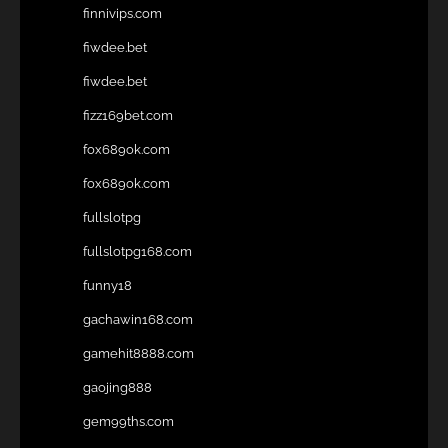
finnivips.com
fiwdee.bet
fiwdee.bet
fizz169bet.com
fox689ok.com
fox689ok.com
fullslotpg
fullslotpg168.com
funny18
gachawin168.com
gamehit8888.com
gaojing888
gem99ths.com