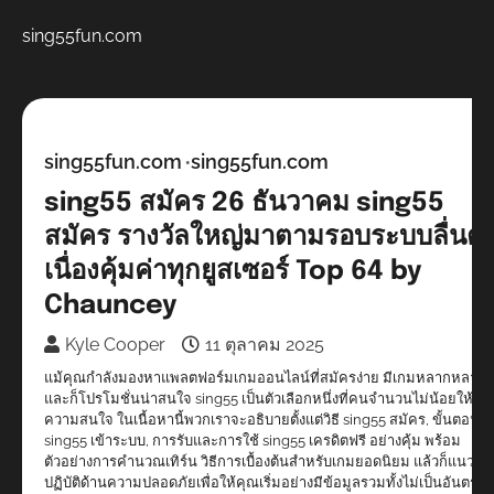
sing55fun.com
sing55fun.com
sing55fun.com
sing55 สมัคร 26 ธันวาคม sing55
สมัคร รางวัลใหญ่มาตามรอบระบบลื่นต่
เนื่องคุ้มค่าทุกยูสเซอร์ Top 64 by
Chauncey
Kyle Cooper
11 ตุลาคม 2025
แม้คุณกำลังมองหาแพลตฟอร์มเกมออนไลน์ที่สมัครง่าย มีเกมหลากหลาย
และก็โปรโมชั่นน่าสนใจ sing55 เป็นตัวเลือกหนึ่งที่คนจำนวนไม่น้อยให้
ความสนใจ ในเนื้อหานี้พวกเราจะอธิบายตั้งแต่วิธี sing55 สมัคร, ขั้นตอน
sing55 เข้าระบบ, การรับและการใช้ sing55 เครดิตฟรี อย่างคุ้ม พร้อม
ตัวอย่างการคำนวณเทิร์น วิธีการเบื้องต้นสำหรับเกมยอดนิยม แล้วก็แนว
ปฏิบัติด้านความปลอดภัยเพื่อให้คุณเริ่มอย่างมีข้อมูลรวมทั้งไม่เป็นอันตราย