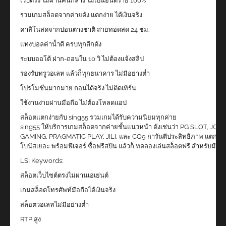
เว็บตรง ไม่ผ่านคนกลาง ไม่เป็นอันตราย 100%
รวมเกมสล็อตจากค่ายดัง แตกง่าย ได้เงินจริง
คาสิโนสดจากบ่อนต่างชาติ ถ่ายทอดสด 24 ชม.
แทงบอลค่าน้ำดี ครบทุกลีกดัง
ระบบออโต้ ฝาก-ถอนใน 10 วิ ไม่ต้องแจ้งสลิป
รองรับทรูวอเลท แล้วก็ทุกธนาคาร ไม่มีอย่างต่ำ
โปรโมชั่นมากมาย ถอนได้จริง ไม่ติดเทิร์น
ใช้งานง่ายผ่านมือถือ ไม่ต้องโหลดแอป
สล็อตแตกง่ายกับ sing55 รวมเกมได้รับความนิยมทุกค่าย
sing55 ให้บริการเกมสล็อตจากค่ายชั้นแนวหน้า ดังเช่นว่า PG SLOT, JOK
GAMING, PRAGMATIC PLAY, JILI, และ CQ9 การันตีประสิทธิภาพ แตกง่า
โบนัสเยอะ พร้อมฟีเจอร์ ซื้อฟรีสปิน แล้วก็ ทดลองเล่นสล็อตฟรี สำหรับมือใ
LSI Keywords:
สล็อตเว็บไซต์ตรงไม่ผ่านเอเย่นต์
เกมสล็อตโทรศัพท์มือถือได้เงินจริง
สล็อตวอเลทไม่มีอย่างต่ำ
RTP สูง