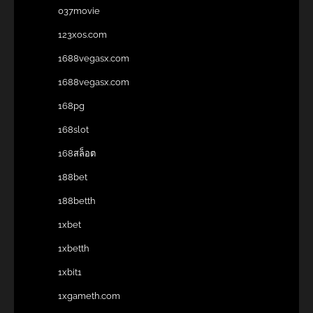
037movie
123xos.com
1688vegasx.com
1688vegasx.com
168pg
168slot
168สล็อต
188bet
188betth
1xbet
1xbetth
1xbit1
1xgameth.com