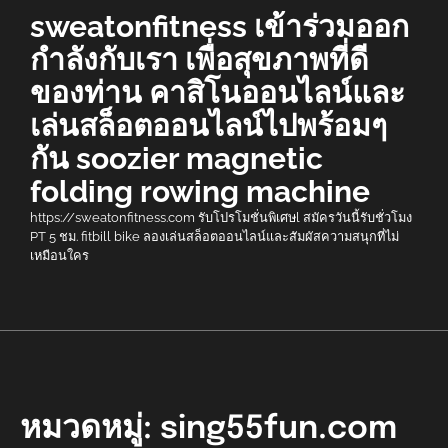
Skip
sweatonfitness เข้าร่วมออก
to
กำลังกับเรา เพื่อสุขภาพที่ดี
content
ของท่าน คาสิโนออนไลน์และ
เล่นสล็อตออนไลน์ไปพร้อมๆ
กัน soozier magnetic
folding rowing machine
https://sweatonfitness.com รับโปรโมชั่นพิเศษl สมัครวันนี้รับชั่วโมง
PT 5 ชม. fitbill bike ลองเล่นสล็อตออนไลน์และสัมผัสความสนุกที่ไม่
เหมือนใคร
หมวดหมู่:
sing55fun.com