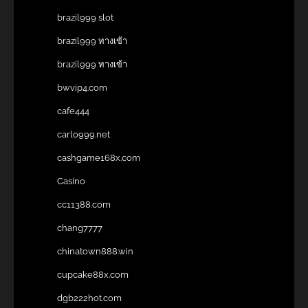
brazil999 slot
brazil999 ทางเข้า
brazil999 ทางเข้า
bwvip4.com
cafe444
carlo999.net
cashgame168x.com
Casino
cc11388.com
chang7777
chinatown888.win
cupcake88x.com
dgb222hot.com