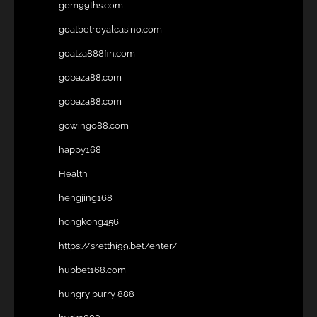
gem99ths.com
goatbetroyalcasino.com
goatza888fin.com
gobaza88.com
gobaza88.com
gowingo88.com
happy168
Health
hengjing168
hongkong456
https://sretthi99.bet/enter/
hubbet168.com
hungry purry 888