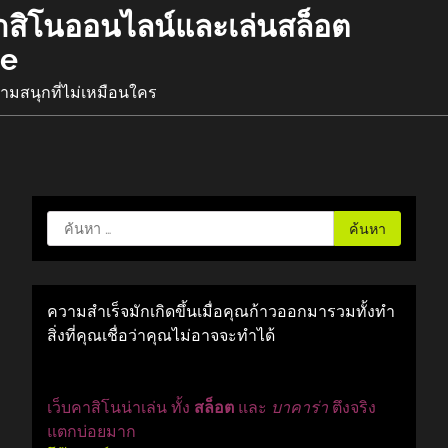
 คาสิโนออนไลน์และเล่นสล็อต
ne
วามสนุกที่ไม่เหมือนใคร
ค้นหา
สำหรับ:
ความสำเร็จมักเกิดขึ้นเมื่อคุณก้าวออกมารวมทั้งทำ
สิ่งที่คุณเชื่อว่าคุณไม่อาจจะทำได้
เว็บคาสิโนน่าเล่น ทั้ง
สล็อต
และ
บาคาร่า
ตึงจริง
แตกบ่อยมาก