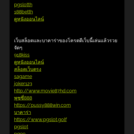
pgslotth
188betth
ดูหนังออนไลน์
เว็บสล็อตและบาคาร่าของโครตดีเว็บนี้เล่นแล้วรวย
จัดๆ
918kiss
ดูหนังออนไลน์
สล็อตเว็บตรง
sagame
joker123
http://www.movie87hd.com
พุซซี่888
https://pussy888win.com
บาคาร่า
https://www.pgslot.golf
pgslot
pg99