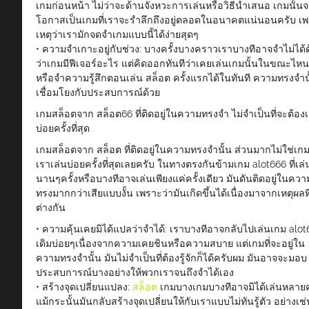
เกมก่อนหน้า ไม่ว่าจะด้านจังหวะการเล่นหรือวิธีนำเสนอ เกมนั้นจ
โอกาสเป็นเกมที่เราจะรำลึกถึงอยู่ตลอดในอนาคตแน่นอนครับ เ
เหตุว่าเรามักจดจำเกมแบบนี้ได้ง่ายสุดๆ
• ความจำเกาะอยู่กับช่วง: บางครั้งบางคราวเราบางทีอาจจำไม่ได้
ว่าเกมมีฟีเจอร์อะไร แต่คิดออกทันทีว่าเคยเล่นเกมนั้นในขณะไหน
หรือจำความรู้สึกตอนเล่น สล็อต ครั้งแรกได้ในทันที ความทรงจำน
เชื่อมโยงกับประสบการณ์ด้วย
เกมสล็อตจาก สล็อต66 ที่ติดอยู่ในความทรงจำ ไม่จำเป็นที่จะต้องเ
บ่อยครั้งที่สุด
เกมสล็อตจาก สล็อต ที่ติดอยู่ในความทรงจำนั้น ส่วนมากไม่ใช่เกมท
เราเล่นบ่อยครั้งที่สุดเลยครับ ในทางตรงกันข้ามเกม alot666 ที่เล่
นานๆครั้งหรือบางทีอาจเล่นเพียงแค่ครั้งเดียว มันดันติดอยู่ในควา
ทรงมากกว่าเสียแบบงั้น เพราะว่ามันเกิดขึ้นได้เนื่องมาจากเหตุผลที
ต่างกัน
• ความคุ้นเคยมิได้แปลว่าจำได้: เราบางทีอาจกลับไปเล่นเกม alot
เดิมบ่อยๆเนื่องจากความเคยชินหรือความสบาย แต่เกมที่จะอยู่ใน
ความทรงจำนั้น มันไม่จำเป็นที่ต้องรู้จักก็ได้ครับผม มันอาจจะมอบ
ประสบการณ์บางอย่างให้พวกเราจนถึงจำได้เอง
• สร้างจุดเปลี่ยนแปลง:
สล็อต
เกมบางเกมบางทีอาจมิได้เล่นหลายคร
แม้กระนั้นมันกลับสร้างจุดเปลี่ยนให้กับเราแบบไม่ทันรู้ตัว อย่างเช่