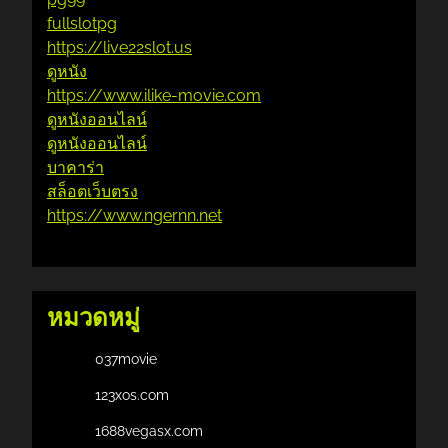
fullslotpg
https://live22slot.us
ดูหนัง
https://www.ilike-movie.com
ดูหนังออนไลน์
ดูหนังออนไลน์
บาคาร่า
สล็อตเว็บตรง
https://www.ngernn.net
หมวดหมู่
037movie
123xos.com
1688vegasx.com