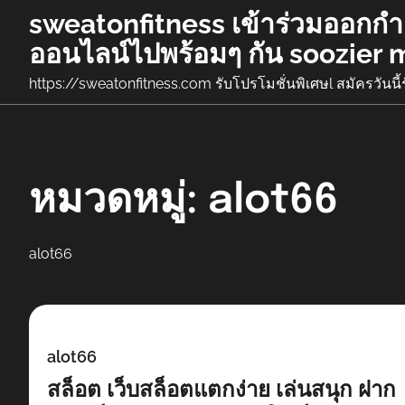
Skip
sweatonfitness เข้าร่วมออกกำล
to
ออนไลน์ไปพร้อมๆ กัน soozier
content
https://sweatonfitness.com รับโปรโมชั่นพิเศษl สมัครวันนี้
หมวดหมู่:
alot66
alot66
alot66
สล็อต เว็บสล็อตแตกง่าย เล่นสนุก ฝาก