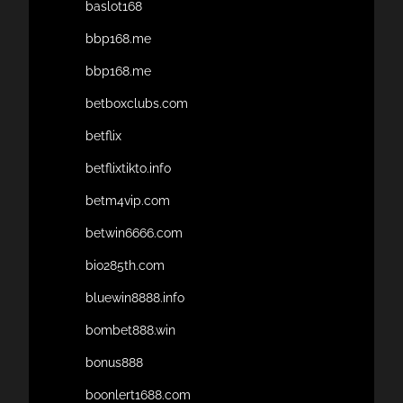
baslot168
bbp168.me
bbp168.me
betboxclubs.com
betflix
betflixtikto.info
betm4vip.com
betwin6666.com
bio285th.com
bluewin8888.info
bombet888.win
bonus888
boonlert1688.com