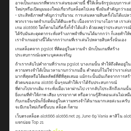
อาจเป็นเกมแรกที่พวกเราเล่นของค่ายนี้ ชี้ให้เห็นจักรูปแบบการเล
ใหม่ๆหรือเปิดมุมมองใหม่เกี่ยวกับสล็อตไปเลย ซึ่งมันสำคัญกว่าเย
• ประสิทธิภาพสำคัญกว่าปริมาณ: การเล่นหลายสิบครั้งไม่ได้แปลว
พวกเราจะจดจำเกมนั้นได้ดีนะครับ เนื่องจากว่าบางโอกาส เราเล่
เกม alot666 ใดก็ตามไม่กี่ครั้งก็จำได้แล้ว ด้วยเหตุว่าประสบการณ์ท
ได้รับมันสะดุดตากระทั่งสร้างภาพจำที่นานได้มากกว่า ก็เลยทำให
เราจำเกมอย่างนี้ได้มากกว่าเกมที่เราเล่นไปหลายสิบครั้งนั่นเอง
เกมสล็อตจาก pgslot ที่ติดอยู่ในความจำ มักเป็นเกมที่สร้าง
ประสบการณ์เฉพาะบุคคลเจริญ
ถ้าเรากลับไปคำถามที่ว่าเกม pgslot บางเกมนั้น ทำให้ถึงติดอยู่ใน
ความทรงจำได้เป็นเวลานานกว่าเกมอื่น คำตอบก็ไม่ใช่ว่าเราเล่น
มากที่สุดหรือได้ผลลัพธ์ที่ดีที่สุดเสมอ แม้กระนั้นมันเกิดจากการสร้
ตัวตนของเกม alot66 นั้นๆจนทำให้เราได้รับประสบการณ์
ที่ต่างไปจากเดิม กระทั่งเมื่อเวลาผ่านไป เรากลับไประลึกถึงเกมนั้น
ยิ่งเกมที่ทำให้ภาพ เสียง บรรยากาศ หรือความรู้สึกตอนเล่นไม่เหม
กับเกมอื่นๆมันก็ยิ่งติดอยู่ในความทรงจำได้นานมากเลยล่ะนะครับ 
จะมีเกมใหม่เกิดขึ้นบน สล็อต ก็ตาม
เว็บตรงสล็อต alot666 alot66.net 25 June 69 Vania คาสิโน alo
แจกบ่อย Top 21