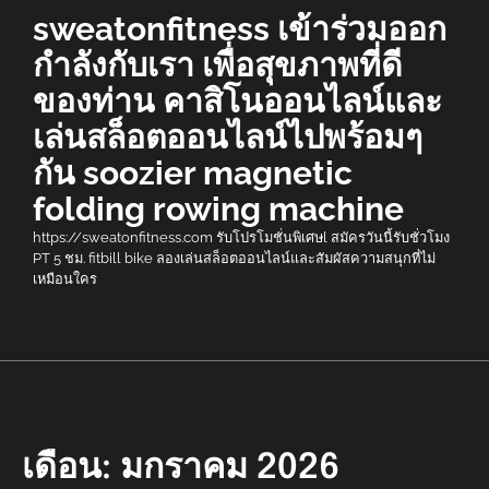
Skip
sweatonfitness เข้าร่วมออก
to
กำลังกับเรา เพื่อสุขภาพที่ดี
content
ของท่าน คาสิโนออนไลน์และ
เล่นสล็อตออนไลน์ไปพร้อมๆ
กัน soozier magnetic
folding rowing machine
https://sweatonfitness.com รับโปรโมชั่นพิเศษl สมัครวันนี้รับชั่วโมง
PT 5 ชม. fitbill bike ลองเล่นสล็อตออนไลน์และสัมผัสความสนุกที่ไม่
เหมือนใคร
เดือน:
มกราคม 2026