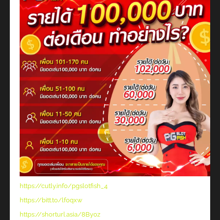
https://cutly.info/pgslotfish_4
https://bitt.to/lf0qxw
https://shorturl.asia/8By0z