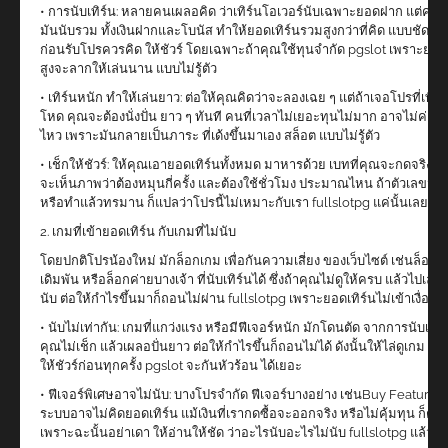
• การนับเทิร์น: หลายคนเผลอคิด ว่าเทิร์นโอเวอร์นับเฉพาะยอดฝาก แต่ควา
มันนับรวม ทั้งเงินฝากและโบนัส ทำให้ยอดเทิร์นรวมสูงกว่าที่คิด แบบชัดเจน 
ก่อนรับโปรควรคิด ให้ชัวร์ โดยเฉพาะถ้าคุณใช้ทุนจำกัด pgslot เพราะยอดเท
สูงจะลากให้เล่นนาน แบบไม่รู้ตัว
• เทิร์นหนัก ทำให้เล่นยาว: ต่อให้คุณคิดว่าจะลองเฉย ๆ แต่ถ้าเจอโปรที่เทิร์
โหด คุณจะต้องนั่งปั่น ยาว ๆ ทันที คนที่เวลาไม่เยอะทุนไม่มาก อาจไม่ค่อย
ไหว เพราะมันกลายเป็นภาระ ที่เด้งขึ้นมาเอง สล็อต แบบไม่รู้ตัว
• เช็กให้ชัวร์: ให้คุณเอายอดเทิร์นทั้งหมด มาหารด้วย เบทที่คุณจะกดจริง แ
จะเห็นภาพว่าต้องหมุนกี่ครั้ง และต้องใช้ชั่วโมง ประมาณไหน ถ้าตัวเลขมันด
หรือทำแล้วทรมาน ก็แปลว่าโปรนี้ไม่เหมาะกับเรา fullslotpg แค่นั้นเลย
2. เกมที่เข้ายอดเทิร์น กับเกมที่ไม่นับ
โดยปกติโปรน้องใหม่ มักล็อกเกม เพื่อกันความเสี่ยง ของเว็บไซต์ เช่นล็อก
เดิมพัน หรือล็อกค่ายบางเจ้า ที่นับเทิร์นได้ ซึ่งถ้าคุณไม่ดูให้ครบ แล้วไปเล่นเ
นับ ต่อให้กำไรขึ้นมาก็ถอนไม่ผ่าน fullslotpg เพราะยอดเทิร์นไม่เข้าเงื่อนไ
• นับไม่เท่ากัน: เกมที่แกว่งแรง หรือมีฟีเจอร์หนัก มักโดนตัด จากการนับเทิร์
คุณไม่เช็ก แล้วเผลอปั่นยาว ต่อให้กำไรขึ้นก็ถอนไม่ได้ ดังนั้นให้ไล่ดูเกม ที่เ
ให้ชัวร์ก่อนทุกครั้ง pgslot จะกันหัวร้อน ได้เยอะ
• ฟีเจอร์พิเศษอาจไม่นับ: บางโปรจำกัด ฟีเจอร์บางอย่าง เช่นBuy Feature
ระบบอาจไม่คิดยอดเทิร์น แม้เงินที่เรากดซื้อจะออกจริง หรือไม่คุ้มทุน ก็ตาม
เพราะฉะนั้นอย่าเดา ให้อ่านให้ชัด ว่าอะไรนับอะไรไม่นับ fullslotpg แล้วค่