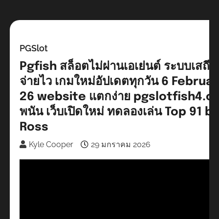
PGSlot
Pgfish สล็อตไม่ผ่านเอเย่นต์ ระบบเสถีย
จ่ายไว เกมใหม่อัปเดตทุกวัน 6 Februa
26 website แตกง่าย pgslotfish4.
พนัน เว็บเปิดใหม่ ทดลองเล่น Top 91 by
Ross
Kyle Cooper
29 มกราคม 2026