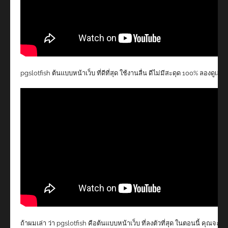
pgslotfish ต้นแบบหน้าเว็บ ที่ดีที่สุด ใช้งานลื่น ดีไม่มีสะดุด 100% ลองดูเลย!
ถ้าผมเล่า ว่า pgslotfish คือต้นแบบหน้าเว็บ ที่ลงตัวที่สุด ในตอนนี้ คุณจะเช