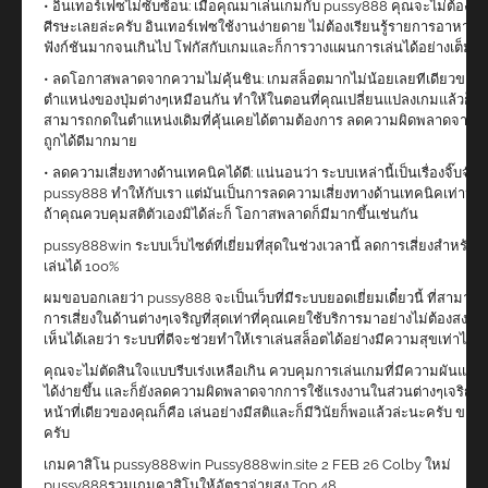
• อินเทอร์เฟซไม่ซับซ้อน: เมื่อคุณมาเล่นเกมกับ pussy888 คุณจะไม่ต้องมา
ศีรษะเลยล่ะครับ อินเทอร์เฟซใช้งานง่ายดาย ไม่ต้องเรียนรู้รายการอาหารห
ฟังก์ชันมากจนเกินไป โฟกัสกับเกมและก็การวางแผนการเล่นได้อย่างเต็มที่
• ลดโอกาสพลาดจากความไม่คุ้นชิน: เกมสล็อตมากไม่น้อยเลยทีเดียวของเ
ตำแหน่งของปุ่มต่างๆเหมือนกัน ทำให้ในตอนที่คุณเปลี่ยนแปลงเกมแล้วก็ยัง
สามารถกดในตำแหน่งเดิมที่คุ้นเคยได้ตามต้องการ ลดความผิดพลาดจากก
ถูกได้ดีมากมาย
• ลดความเสี่ยงทางด้านเทคนิคได้ดี: แน่นอนว่า ระบบเหล่านี้เป็นเรื่องจิ๊บจ๊อยๆ
pussy888 ทำให้กับเรา แต่มันเป็นการลดความเสี่ยงทางด้านเทคนิคเท่านั้น 
ถ้าคุณควบคุมสติตัวเองมิได้ล่ะก็ โอกาสพลาดก็มีมากขึ้นเช่นกัน
pussy888win ระบบเว็บไซต์ที่เยี่ยมที่สุดในช่วงเวลานี้ ลดการเสี่ยงสำหรับเพ
เล่นได้ 100%
ผมขอบอกเลยว่า pussy888 จะเป็นเว็บที่มีระบบยอดเยี่ยมเดี๋ยวนี้ ที่สามาร
การเสี่ยงในด้านต่างๆเจริญที่สุดเท่าที่คุณเคยใช้บริการมาอย่างไม่ต้องสงสั
เห็นได้เลยว่า ระบบที่ดีจะช่วยทำให้เราเล่นสล็อตได้อย่างมีความสุขเท่าไร
คุณจะไม่ตัดสินใจแบบรีบเร่งเหลือเกิน ควบคุมการเล่นเกมที่มีความผันแป
ได้ง่ายขึ้น และก็ยังลดความผิดพลาดจากการใช้แรงงานในส่วนต่างๆเจริญอี
หน้าที่เดียวของคุณก็คือ เล่นอย่างมีสติและก็มีวินัยก็พอแล้วล่ะนะครับ ขอใ
ครับ
เกมคาสิโน pussy888win Pussy888win.site 2 FEB 26 Colby ใหม่
pussy888รวมเกมคาสิโนให้อัตราจ่ายสูง Top 48