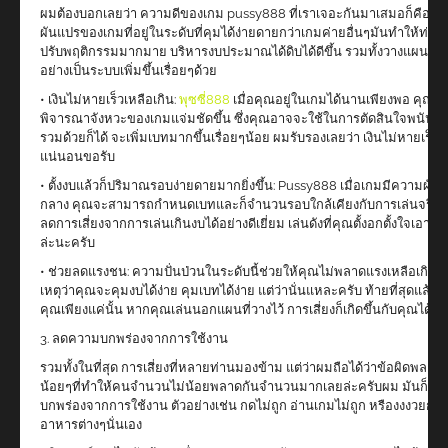
ผมต้องบอกเลยว่า ความดีของเกม pussy888 ที่เราเจอะกันมาเสมอก็คือ ค
ผันแปรของเกมที่อยู่ในระดับที่คุมได้ง่ายดายกว่าเกมค่ายอื่นๆมันทำให้ท่านไ
ปรับพฤติกรรมมากมาย บริหารงบประมาณได้ดิบได้ดีขึ้น รวมทั้งวางแผนการเ
อย่างเป็นระบบเพิ่มขึ้นเรื่อยๆด้วย
• เงินไม่หายเร็วเหลือเกิน:
พุซซี่888
เมื่อคุณอยู่ในเกมได้นานเพียงพอ คุณจะเ
พิจารณาจังหวะของเกมแจ่มชัดขึ้น ซึ่งคุณอาจจะใช้ในการตัดสินใจพนัน
รวมด้วยก็ได้ จะเพิ่มเบทมากขึ้นเรื่อยๆน้อย ผมรับรองเลยว่า เงินไม่หายเร็วเ
แน่นอนขอรับ
• ตั้งงบแล้วก็ปริมาณรอบง่ายดายมากยิ่งขึ้น: Pussy888 เมื่อเกมมีความผั
กลาง คุณจะสามารถกำหนดเบทและก็จำนวนรอบใกล้เคียงกับการเล่นจริงๆไ
ลดการเสี่ยงจากการเล่นเกินงบได้อย่างดีเยี่ยม เล่นดังที่คุณตั้งอกตั้งใจเอาไว้
ล่ะนะครับ
• ช่วยลดแรงชน: ความปั่นป่วนในระดับนี้ช่วยให้คุณไม่พลาดแรงเหลือเกิน 
เหตุว่าคุณจะคุมงบได้ง่าย คุมเบทได้ง่าย แต่ว่านั่นแหละครับ ท้ายที่สุดแล้วก็ข
คุณเพียงแค่นั้น หากคุณเล่นนอกแผนที่วางไว้ การเสี่ยงก็เกิดขึ้นกับคุณได้เ
3. ลดความบกพร่องจากการใช้งาน
รวมทั้งในที่สุด การเสี่ยงที่หลายท่านมองข้าม แต่ว่าผมถือได้ว่าข้อผิดพลาดเ
น้อยๆที่ทำให้คนจำนวนไม่น้อยพลาดกันจำนวนมากเลยล่ะครับผม มันก็คือ
บกพร่องจากการใช้งาน ตัวอย่างเช่น กดไม่ถูก อ่านเกมไม่ถูก หรืองงงวยกั
อาหารต่างๆนั่นเอง