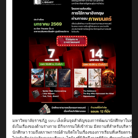
น
มหาวิทยาลัยราชภัฏ ssru เล็งเห็นจุดสำคัญของการพัฒนานักศึกษาในทุกๆด้
ยังในเรื่องของด้านร่างกาย มีกิจกรรมให้เข้าร่วม มีสถานที่สำหรับบริหารร่
นักศึกษา รวมถึงสภาพการณ์ด้านจิตใจในเรื่องของการเรียนที่เครียดกระทั่ง