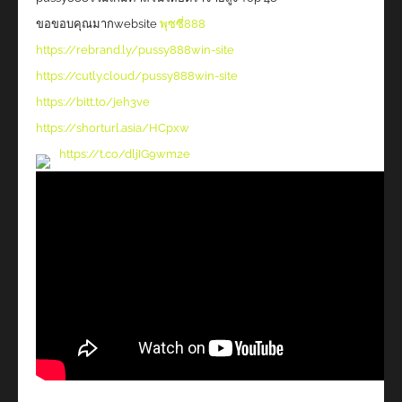
ขอขอบคุณมากwebsite
พุซซี่888
https://rebrand.ly/pussy888win-site
https://cutly.cloud/pussy888win-site
https://bitt.to/jeh3ve
https://shorturl.asia/HCpxw
https://t.co/dljIG9wm2e