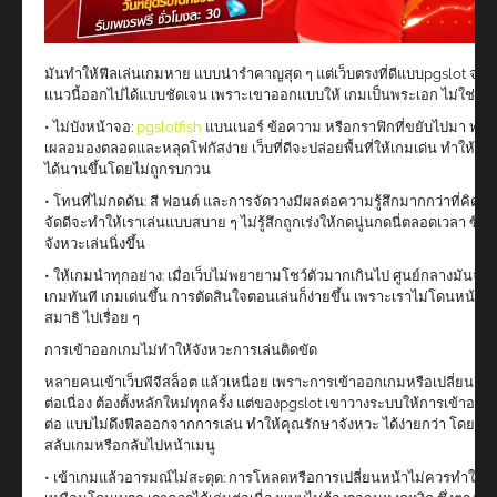
เ
ไ
ก
มันทำให้ฟีลเล่นเกมหาย แบบน่ารำคาญสุด ๆ แต่เว็บตรงที่ดีแบบpgslot จะต
แนวนี้ออกไปได้แบบชัดเจน เพราะเขาออกแบบให้ เกมเป็นพระเอก ไม่ใช่หน้า
• ไม่บังหน้าจอ:
pgslotfish
แบนเนอร์ ข้อความ หรือกราฟิกที่ขยับไปมา ทำให
เผลอมองตลอดและหลุดโฟกัสง่าย เว็บที่ดีจะปล่อยพื้นที่ให้เกมเด่น ทำให้เร
ได้นานขึ้นโดยไม่ถูกรบกวน
• โทนที่ไม่กดดัน: สี ฟอนต์ และการจัดวางมีผลต่อความรู้สึกมากกว่าที่คิด หน้
จัดดีจะทำให้เราเล่นแบบสบาย ๆ ไม่รู้สึกถูกเร่งให้กดนู่นกดนี่ตลอดเวลา ซึ่งช
จังหวะเล่นนิ่งขึ้น
• ให้เกมนำทุกอย่าง: เมื่อเว็บไม่พยายามโชว์ตัวมากเกินไป ศูนย์กลางมันจะตกอ
เกมทันที เกมเด่นขึ้น การตัดสินใจตอนเล่นก็ง่ายขึ้น เพราะเราไม่โดนหน้าเว็
สมาธิ ไปเรื่อย ๆ
การเข้าออกเกมไม่ทำให้จังหวะการเล่นติดขัด
หลายคนเข้าเว็บพีจีสล็อต แล้วเหนื่อย เพราะการเข้าออกเกมหรือเปลี่ยนเมนู
ต่อเนื่อง ต้องตั้งหลักใหม่ทุกครั้ง แต่ของpgslot เขาวางระบบให้การเข้าออ
ต่อ แบบไม่ดึงฟีลออกจากการเล่น ทำให้คุณรักษาจังหวะ ได้ง่ายกว่า โดยเ
สลับเกมหรือกลับไปหน้าเมนู
• เข้าเกมแล้วอารมณ์ไม่สะดุด: การโหลดหรือการเปลี่ยนหน้าไม่ควรทำให้เรา