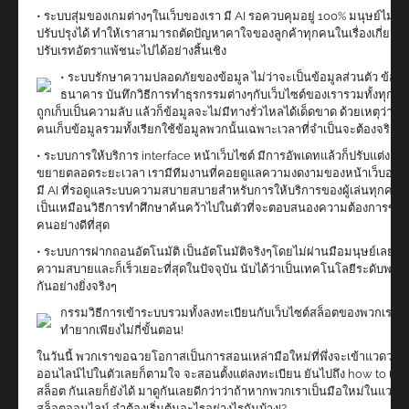
• ระบบสุ่มของเกมต่างๆในเว็บของเรา มี AI รอควบคุมอยู่ 100% มนุษย์ไม่อ
ปรับปรุงได้ ทำให้เราสามารถตัดปัญหาคาใจของลูกค้าทุกคนในเรื่องเกี่ยวกั
ปรับเรทอัตราแพ้ชนะไปได้อย่างสิ้นเชิง
• ระบบรักษาความปลอดภัยของข้อมูล ไม่ว่าจะเป็นข้อมูลส่วนตัว ข้อมู
ธนาคาร บันทึกวิธีการทำธุรกรรมต่างๆกับเว็บไซต์ของเรารวมทั้งทุกค
ถูกเก็บเป็นความลับ แล้วก็ข้อมูลจะไม่มีทางรั่วไหลได้เด็ดขาด ด้วยเหตุว่า AI 
คนเก็บข้อมูลรวมทั้งเรียกใช้ข้อมูลพวกนั้นเฉพาะเวลาที่จำเป็นจะต้องจริงๆเท
• ระบบการให้บริการ interface หน้าเว็บไซต์ มีการอัพเดทแล้วก็ปรับแต่ง ขย
ขยายตลอดระยะเวลา เรามีทีมงานที่คอยดูแลความงดงามของหน้าเว็บอยู่แล
มี AI ที่รอดูแลระบบความสบายสบายสำหรับการให้บริการของผู้เล่นทุกคนอีก
เป็นเหมือนวิธีการทำศึกษาค้นคว้าไปในตัวที่จะตอบสนองความต้องการของ
คนอย่างดีที่สุด
• ระบบการฝากถอนอัตโนมัติ เป็นอัตโนมัติจริงๆโดยไม่ผ่านมือมนุษย์เลย ทำ
ความสบายและก็เร็วเยอะที่สุดในปัจจุบัน นับได้ว่าเป็นเทคโนโลยีระดับพรีเ
กันอย่างยิ่งจริงๆ
กรรมวิธีการเข้าระบบรวมทั้งลงทะเบียนกับเว็บไซต์สล็อตของพวกเรา ไม
ทำยากเพียงไม่กี่ขั้นตอน!
ในวันนี้ พวกเราขอฉวยโอกาสเป็นการสอนเหล่ามือใหม่ที่พึ่งจะเข้าแวดวงส
ออนไลน์ไปในตัวเลยก็ตามใจ จะสอนตั้งแต่ลงทะเบียน ยันไปถึง how to เป็น
สล็อต กันเลยก็ยังได้ มาดูกันเลยดีกว่าว่าถ้าหากพวกเราเป็นมือใหม่ในแวดว
สล็อตออนไลน์ จำต้องเริ่มต้นอะไรอย่างไรกันบ้าง!?