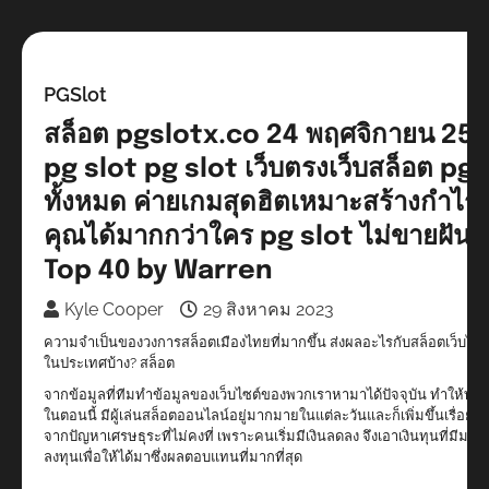
PGSlot
สล็อต pgslotx.co 24 พฤศจิกายน 25
pg slot pg slot เว็บตรงเว็บสล็อต pg
ทั้งหมด ค่ายเกมสุดฮิตเหมาะสร้างกำไร
คุณได้มากกว่าใคร pg slot ไม่ขายฝัน
Top 40 by Warren
Kyle Cooper
29 สิงหาคม 2023
ความจำเป็นของวงการสล็อตเมืองไทยที่มากขึ้น ส่งผลอะไรกับสล็อตเว็บไซต
ในประเทศบ้าง? สล็อต
จากข้อมูลที่ทีมทำข้อมูลของเว็บไซต์ของพวกเราหามาได้ปัจจุบัน ทำให้ทรา
ในตอนนี้ มีผู้เล่นสล็อตออนไลน์อยู่มากมายในแต่ละวันและก็เพิ่มขึ้นเรื่อยๆเร
จากปัญหาเศรษธุระที่ไม่คงที่ เพราะคนเริ่มมีเงินลดลง จึงเอาเงินทุนที่มีมาเสี
ลงทุนเพื่อให้ได้มาซึ่งผลตอบแทนที่มากที่สุด