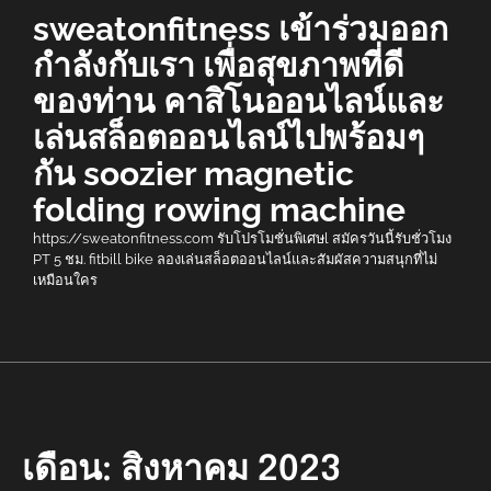
Skip
sweatonfitness เข้าร่วมออก
to
กำลังกับเรา เพื่อสุขภาพที่ดี
content
ของท่าน คาสิโนออนไลน์และ
เล่นสล็อตออนไลน์ไปพร้อมๆ
กัน soozier magnetic
folding rowing machine
https://sweatonfitness.com รับโปรโมชั่นพิเศษl สมัครวันนี้รับชั่วโมง
PT 5 ชม. fitbill bike ลองเล่นสล็อตออนไลน์และสัมผัสความสนุกที่ไม่
เหมือนใคร
เดือน:
สิงหาคม 2023