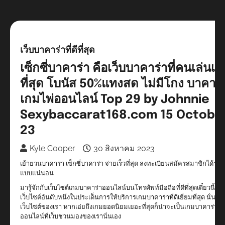
เว็บบาคาร่าที่ดีที่สุด
เซ็กซี่บาคาร่า คือเว็บบาคาร่าที่คนเล่นเ
ที่สุด โบนัส 50%แทงสด ไม่มีโกง บาคาร่
เกมไพ่ออนไลน์ Top 29 by Johnnie
Sexybaccarat168.com 15 Octobe
23
Kyle Cooper
30 สิงหาคม 2023
เย้ายวนบาคาร่า เซ็กซี่บาคาร่า จ่ายเร็วที่สุด ลงทะเบียนสมัครสมาชิกได้ราง
แบบแน่นอน
มารู้จักกับเว็บไซต์เกมบาคาร่าออนไลน์บนโทรศัพท์มือถือที่ดีที่สุดเดี๋ยวนี้ เป็
เว็บไซต์อันดับหนึ่งในประเด็นการให้บริการเกมบาคาร่าที่ดีเยี่ยมที่สุด นั่นก็ค
เว็บไซต์ของเรา หากเอ่ยถึงเกมยอดนิยมเยอะที่สุดก็น่าจะเป็นเกมบาคาร่า
ออนไลน์ที่เว็บชวนมองของเรานั่นเอง