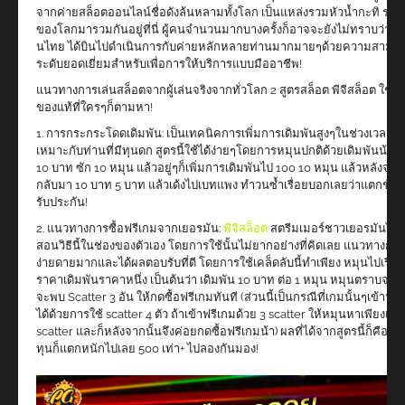
จากค่ายสล็อตออนไลน์ชื่อดังล้นหลามทั้งโลก เป็นแหล่งรวมหัวน้ำกะทิ ระดั
ของโลกมารวมกันอยู่ที่นี่ ผู้คนจำนวนมากบางครั้งก็อาจจะยังไม่ทราบว่า แ
นไทย ได้บินไปดำเนินการกับค่ายหลักหลายท่านมากมายๆด้วยความสามา
ระดับยอดเยี่ยมสำหรับเพื่อการให้บริการแบบมืออาชีพ!
แนวทางการเล่นสล็อตจากผู้เล่นจริงจากทั่วโลก 2 สูตรสล็อต พีจีสล็อต ใช้ได้
ของแท้ที่ใครๆก็ตามหา!
1. การกระกระโดดเดิมพัน: เป็นเทคนิคการเพิ่มการเดิมพันสูงๆในช่วงเวลาสั้
เหมาะกับท่านที่มีทุนดก สูตรนี้ใช้ได้ง่ายๆโดยการหมุนปกติด้วยเดิมพันน้อย
10 บาท ซัก 10 หมุน แล้วอยู่ๆก็เพิ่มการเดิมพันไป 100 10 หมุน แล้วหลังจากน
กลับมา 10 บาท 5 บาท แล้วเด้งไปเบทแพง ทำวนซ้ำเรื่อยบอกเลยว่าแตกชัวร
รับประกัน!
2. แนวทางการซื้อฟรีเกมจากเยอรมัน:
พีจีสล็อต
สตรีมเมอร์ชาวเยอรมันได้
สอนวิธีนี้ในช่องของตัวเอง โดยการใช้นั้นไม่ยากอย่างที่คิดเลย แนวทางการ
ง่ายดายมากและได้ผลตอบรับที่ดี โดยการใช้เคล็ดลับนี้ทำเพียง หมุนไปเรื่อ
ราคาเดิมพันราคาหนึ่ง เป็นต้นว่า เดิมพัน 10 บาท ต่อ 1 หมุน หมุนตราบจนกร
จะพบ Scatter 3 อัน ให้กดซื้อฟรีเกมทันที (ส่วนนี้เป็นกรณีที่เกมนั้นๆเข้าฟรี
ได้ด้วยการใช้ scatter 4 ตัว ถ้าเข้าฟรีเกมด้วย 3 scatter ให้หมุนหาเพียงแค่ 
scatter และก็หลังจากนั้นจึงค่อยกดซื้อฟรีเกมน้า) ผลที่ได้จากสูตรนี้ก็คือ ไม่
ทุนก็แตกหนักไปเลย 500 เท่า+ ไปลองกันมอง!