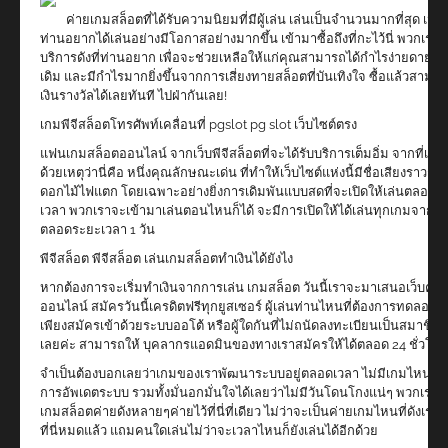
ค่ายเกมสล็อตที่ได้รับความนิยมที่มีผู้เล่น เล่นเป็นจำนวนมากที่สุด เมื่อไ
ท่านอยากได้เล่นอย่างมีโอกาสอย่างมากขึ้น เข้ามาซื้อถึงที่กะไว้นี่ พวกเรามี
บริการดังที่ท่านอยาก เพื่อจะช่วยเหลือให้แก่คุณสามารถได้กำไรง่ายดายยิ่ง
เดิม และมีกำไรมากยิ่งขึ้นจากการเสี่ยงทายสล็อตที่บันเทิงใจ ซื้อแล้วสามาร
เงินรางวัลได้เลยทันที ไปฝ่ากันเลย!
เกมพีจีสล็อตโทรศัพท์เคลื่อนที่ pgslot pg slot เว็บไซต์ตรง
แฟนเกมสล็อตออนไลน์ จากเว็บพีจีสล็อตที่จะได้รับบริการเต็มอิ่ม จากที่เว็บแห
ด้วยเหตุว่านี่คือ หนึ่งคุณลักษณะเด่น ที่ทำให้เว็บไซต์แห่งนี้มีชื่อเสียงราวกับ
ดอกไม้ไฟแตก โดยเฉพาะอย่างยิ่งการเดิมพันแบบสดที่จะเปิดให้เล่นตลอดร
เวลา พวกเราจะเข้ามาเล่นตอนไหนก็ได้ จะมีการเปิดให้ได้เล่นทุกเกมจากทุ
ตลอดระยะเวลา 1 วัน
พีจีสล็อต พีจีสล็อต เล่นเกมสล็อตทำเงินได้ยังไง
หากต้องการจะเริ่มทำเงินจากการเล่น เกมสล็อต วันนี้เราจะมาเสนอเว็บคาส
ออนไลน์ สมัครวันนี้เครดิตฟรีทุกยูสเซอร์ ผู้เล่นท่านไหนที่ต้องการทดลองเล
เพียงสมัครเข้าด้วยระบบออโต้ หรือผู้ใดกันที่ไม่ถนัดลงทะเบียนเป็นสมาชิกเ
เลยค่ะ สามารถให้ บุคลากรแอดมินของทางเราสมัครให้ได้ตลอด 24 ชั่วโมง
จำเป็นต้องบอกเลยว่าเกมของเราพัฒนาระบบอยู่ตลอดเวลา ไม่มีเกมไหนที่ไม
การอัพเดตระบบ รวมทั้งมั่นอกมั่นใจได้เลยว่าไม่มีวันโดนโกงแน่ๆ พวกเรามี
เกมสล็อตค่ายดังหลายๆค่ายไว้ที่นี่ที่เดียว ไม่ว่าจะเป็นค่ายเกมไหนที่ดังเราร
ที่นี่หมดแล้ว แถมคนใดเล่นไม่ว่าจะเวลาไหนก็ยังเล่นได้อีกด้วย