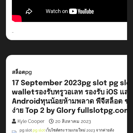
…
สล็อตpg
17 September 2023pg slot pg slo
walletรองรับทรูวอเลท รองรับ iOS และ
Androidทุนน้อยห้ามพลาด พีจีสล็อต ช
ง่าย Top 2 by Glory fullslotpg.com
Kyle Cooper
20 สิงหาคม 2023
pg slot
pg slot
เว็บไซต์ตรง รวมเกมใหม่ 2023 จากค่ายดัง