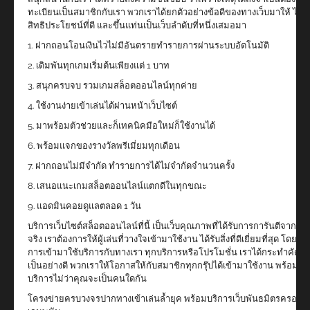
ทะเบียนเป็นสมาชิกกับเรา พวกเราได้ยกตัวอย่างข้อดีของทางเว็บมาให้ ได้รู้ถ
สิทธิประโยชน์ที่ดี และขึ้นแท่นเป็นเว็บลำดับที่หนึ่งเสมอมา
1. ฝากถอนโอนเงินไวไม่มีอันตรายทำรายการผ่านระบบอัตโนมัติ
2. เดิมพันทุกเกมเริ่มต้นเพียงแต่ 1 บาท
3. สนุกครบจบ รวมเกมสล็อตออนไลน์ทุกค่าย
4. ใช้งานง่ายเข้าเล่นได้ผ่านหน้าเว็บไซต์
5. มาพร้อมตัวช่วยและก็เทคนิคมือใหม่ก็ใช้งานได้
6. พร้อมแจกของรางวัลพรีเมี่ยมทุกเดือน
7. ฝากถอนไม่มีจำกัด ทำรายการได้ไม่จำกัดจำนวนครั้ง
8. เสนอแนะเกมสล็อตออนไลน์แตกดีในทุกขณะ
9. แอดมินคอยดูแลตลอด 1 วัน
บริการเว็บไซต์สล็อตออนไลน์ที่นี้ เป็นเว็บคุณภาพที่ได้รับการการันตีจากผู้ใ
จริง เราต้องการให้ผู้เล่นที่วางใจเข้ามาใช้งาน ได้รับสิ่งที่ดีเยี่ยมที่สุด โดยเหตุ
การเข้ามาใช้บริการกับทางเรา ทุกบริการหรือโปรโมชั่น เราได้กระทำคัดเล
เป็นอย่างดี พวกเราให้โอกาสให้กับสมาชิกทุกกรุ๊ปได้เข้ามาใช้งาน พร้อมดูแล
บริการไม่ว่าคุณจะเป็นคนใดกัน
โครงข่ายครบวงจรปากทางเข้าเล่นล้ำยุค พร้อมบริการเว็บพันธมิตรครอบค