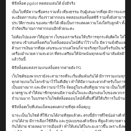
พีจีสล็อต pgslot ทดสอบเล่นได้ มั่งมีจริง
เป็นเว็บที่มีความซื่อตรง รวมทั้ง เที่ยงธรรม กับผู้เล่นมากที่สุด มีการแจงราย
ละเอียดการเล่น เรื่องราวฝากถอน ทดสอบเล่นสล็อตพีจี รวมทั้งยังสามารถเช
ประวัติการเล่น ของสมาชิกได้ เพื่อเป็นการแสดงความโล่งใสกับลูกค้า ทั้งยัง
จำกัดปริมาณการฝากถอนอีกด้วยนะคะ
ไม่ต้องไปมองหาให้ยุ่งยาก เว็บของเราพร้อมให้บริการทุกระดับติดใจ ใส่ใจผู้
ทุกคน เข้าเล่นสล็อตกับเว็บสล็อตออนไลน์ที่น่าไว้วางใจ มีความยั่งยืนและมั
ด้านการเงินมากที่สุด เล่นชนะมากแค่ไหนก็จ่ายจริงทุกใบเสร็จรับเงิน พร้อม
เครื่องอำนวยความสะดวก ที่ตระเตรียมให้นักพนันทุกคนเข้ามาสัมผัสด้วยตั
แล้ววันนี้
พีจีสล็อตแหล่งรวมเกมสล็อตจากค่ายดัง PG
เว็บไซต์ของพวกเรายังจะสามารถที่จะเริ่มเดิมพันกันได้ มีการรวมเกมทุกช
ทุกค่ายเกมในโลกเข้ามาไว้ในที่เดียว ทำให้มีความสะดวกสำหรับในการใช้
เป็นอย่างมาก และมีความน่าไว้ใจ จัดอยู่ในระดับที่สูงมากมาย เป็นเว็บที่ได้
มาตรฐาน ทำให้สมาชิกทุกคนมีความมั่นใจและเลือกเล่นเว็บของพวกเราเป็
จำนวนมาก ในบรรดาเว็บไซต์สล็อตออนไลน์ทั้งสิ้นที่ได้ให้บริการในบ้านพว
พีจีสล็อตเว็บที่เล่นแจ็คพอตแตกง่ายที่สุด สล็อตpg
น่าจะเป็นเว็บไซต์ ที่ใช้งานได้ง่ายที่สุดแล้วค่ะ ตรงนี้มีการดีไซน์อย่างดี ทำให
งานได้ง่าย มีการเลือกใช้สีสัน และรูปแบบของตัวเขียน ที่ดูแล้วสบายตา ทำใ
กันได้ง่าย ช่วยลดอาการเมื่อยล้า ทำให้เล่นได้ในระยะยาวขึ้น เพราะยิ่งพวก