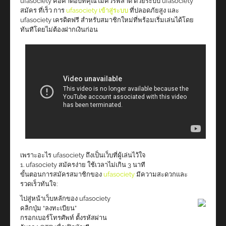
ufasociety คือคำตอบที่คุณไม่ควรพลาด ด้วยระบบ ufasociety
สมัคร ที่เร็ว การ
ufasociety เข้าสู่ระบบ
ที่ปลอดภัยสูง และ
ufasociety เครดิตฟรี สำหรับสมาชิกใหม่ที่พร้อมเริ่มเล่นได้โดย
ทันทีโดยไม่ต้องฝากเงินก่อน
เพราะอะไร ufasociety ถึงเป็นเว็บที่ผู้เล่นไว้ใจ
1. ufasociety สมัครง่าย ใช้เวลาไม่เกิน 3 นาที
ขั้นตอนการสมัครสมาชิกของ
ufasociety
มีความสะดวกและ
รวดเร็วทันใจ:
ไปสู่หน้าเว็บหลักของ ufasociety
คลิกปุ่ม “ลงทะเบียน”
กรอกเบอร์โทรศัพท์ ตั้งรหัสผ่าน