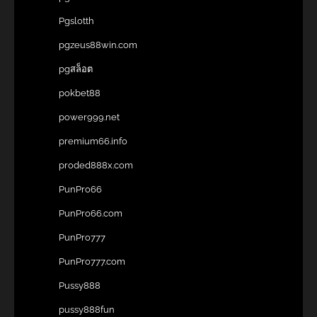
Pgslotth
pgzeus88win.com
pgสล็อต
pokbet88
power999.net
premium66.info
proded888x.com
PunPro66
PunPro66.com
PunPro777
PunPro777.com
Pussy888
pussy888fun