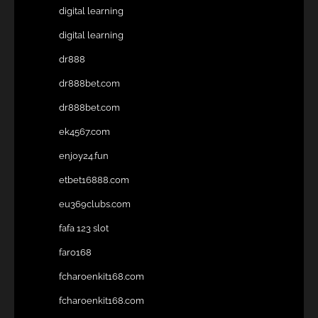
digital learning
digital learning
dr888
dr888bet.com
dr888bet.com
ek4567.com
enjoy24.fun
etbet16888.com
eu369clubs.com
fafa 123 slot
faro168
fcharoenkit168.com
fcharoenkit168.com