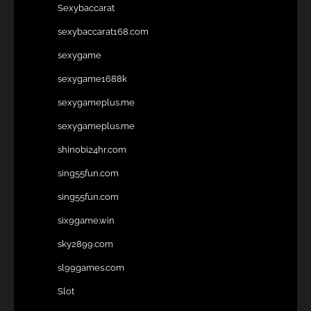
Sexybaccarat
sexybaccarat168.com
sexygame
sexygame1688k
sexygameplus.me
sexygameplus.me
shinobi24hr.com
sing55fun.com
sing55fun.com
six9game.win
sky2899.com
sl99games.com
Slot