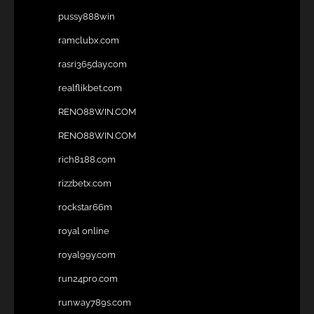
pussy888win
ramclubx.com
rasri365day.com
realflikbet.com
RENO88WIN.COM
RENO88WIN.COM
rich8188.com
rizzbetx.com
rockstar66m
royal online
royal99y.com
run24pro.com
runway789s.com