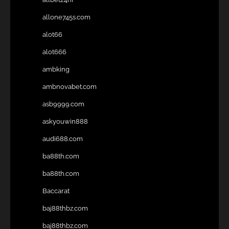
allone745s.com
alot66
alot666
ambking
ambnovabet.com
asb9999.com
askyouwin888
audi688.com
ba88th.com
ba88th.com
Baccarat
baj88thbz.com
baj88thbz.com