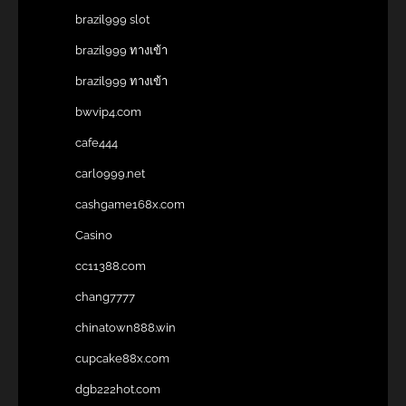
brazil999 slot
brazil999 ทางเข้า
brazil999 ทางเข้า
bwvip4.com
cafe444
carlo999.net
cashgame168x.com
Casino
cc11388.com
chang7777
chinatown888.win
cupcake88x.com
dgb222hot.com