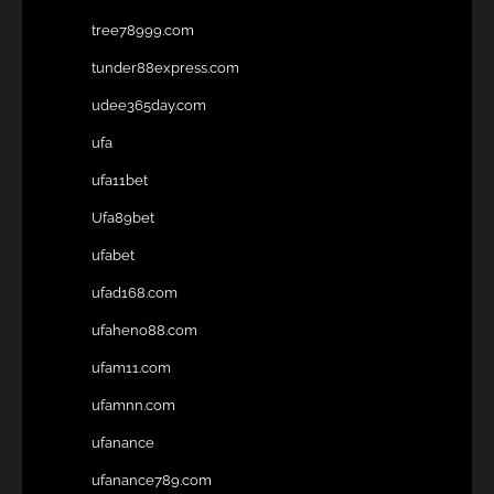
tree78999.com
tunder88express.com
udee365day.com
ufa
ufa11bet
Ufa89bet
ufabet
ufad168.com
ufaheno88.com
ufam11.com
ufamnn.com
ufanance
ufanance789.com