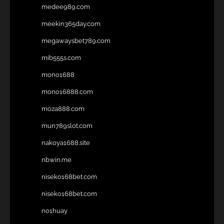
medee989.com
meekin365day.com
megawaysbet789.com
mib555s.com
mono1688
mono16888.com
moza888.com
mun789slot.com
nakoya1688.site
nbwin.me
niseko168bet.com
niseko168bet.com
no1huay