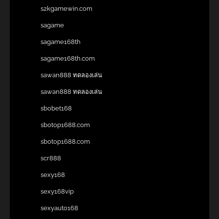
s2kgamewin.com
sagame
sagame168th
sagame168th.com
sawan888 ทดลองเล่น
sawan888 ทดลองเล่น
sbobet168
sbotop1688.com
sbotop1688.com
scr888
sexy168
sexy168vip
sexyauto168