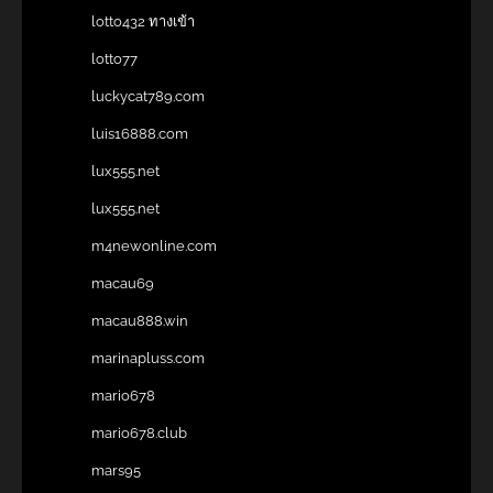
lotto432 ทางเข้า
lotto77
luckycat789.com
luis16888.com
lux555.net
lux555.net
m4newonline.com
macau69
macau888.win
marinapluss.com
mario678
mario678.club
mars95