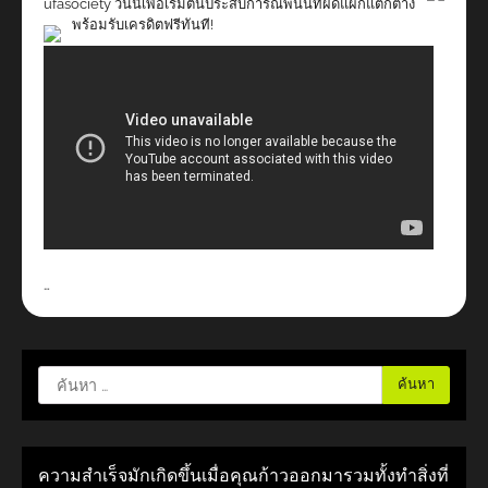
ufasociety วันนี้เพื่อเริ่มต้นประสบการณ์พนันที่ผิดแผกแตกต่าง
พร้อมรับเครดิตฟรีทันที!
…
ค้นหา
สำหรับ:
ความสำเร็จมักเกิดขึ้นเมื่อคุณก้าวออกมารวมทั้งทำสิ่งที่