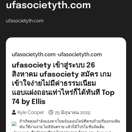
ufasocietyth.com
ufasocietyth.com
ufasocietyth.com
ufasocietyth.com
ufasociety เข้าสู่ระบบ 26
สิงหาคม ufasociety สมัคร เกม
เข้าใจง่ายไม่มีค่าธรรมเนียม
แอบแฝงถอนเท่าไหร่ก็ได้ทันที Top
74 by Ellis
Kyle Cooper
25 มิถุนายน 2025
ถ้าเกิดคุณกำลังมองหาเว็บพนันออนไลน์ที่ครบถ้วนเรื่องเกมเดิม
พัน ใช้งานง่าย ไม่มีอันตราย แล้วก็มีโปรโมชั่นจัดเต็ม