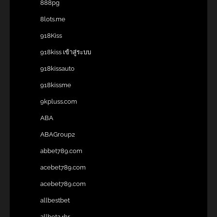
888pg
8lots.me
918Kiss
918kiss เข้าสู่ระบบ
918kissauto
918kissme
9kpluss.com
ABA
ABAGroup2
abbet789.com
acebet789.com
acebet789.com
allbestbet
allbet24hr