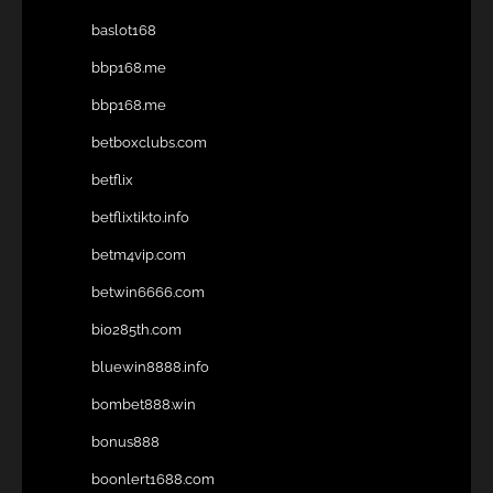
baslot168
bbp168.me
bbp168.me
betboxclubs.com
betflix
betflixtikto.info
betm4vip.com
betwin6666.com
bio285th.com
bluewin8888.info
bombet888.win
bonus888
boonlert1688.com