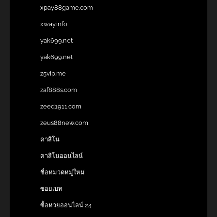
xpay88game.com
xway.info
yak699.net
yak699.net
z5vip.me
zaf888s.com
zeed1911.com
zeus88new.com
คาสิโน
คาสิโนออนไลน์
ชื่อหมวดหมู่ใหม่
ซอยเบท
ซื้อหวยออนไลน์ 24