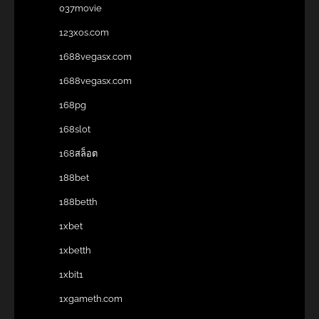
037movie
123xos.com
1688vegasx.com
1688vegasx.com
168pg
168slot
168สล็อต
188bet
188betth
1xbet
1xbetth
1xbit1
1xgameth.com