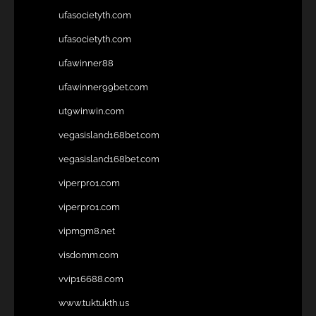
ufasocietyth.com
ufasocietyth.com
ufawinner88
ufawinner99bet.com
ut9winwin.com
vegasisland168bet.com
vegasisland168bet.com
viperpro1.com
viperpro1.com
vipmgm8.net
visdomm.com
vvip16688.com
www.tuktukth.us