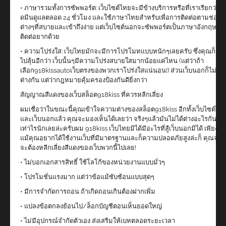
• ภาษารวมทั้งการซัพพอร์ต: เว็บไซต์ไทยจะมีข้างบริการหรือที่เราเรียกว่าแ
ดมินดูแลตลอด 24 ชั่วโมง และใช้ภาษาไทยสำหรับเพื่อการติดต่อตามช่องท
ต่างๆที่สบายและเข้าถึงง่าย แต่เว็บไซต์นอกจะซัพพอร์ตเป็นภาษาอังกฤษ แ
ติดต่อยากด้วย
• ความโปร่งใส: เว็บไทยมักจะมีการโปรโมทแบบหนักๆเลยครับ ซึ่งคุณก็จำต
ไปลุ้นอีกว่า เว็บนั้นๆมีความโปร่งสบายใสมากน้อยแค่ไหน (แต่ว่าถ้า
เลือก918kissautoเว็บตรงของพวกเราโปร่งใสแน่นอน!) ส่วนเว็บนอกก็ไม่ได
ต่างกัน แต่ว่ากฎหมายคุ้มครองป้องกันดียิ่งกว่า
สัญญาณสีแดงของเว็บสล็อต918kiss ที่ควรหลีกเลี่ยง
ผมเชื่อว่าในขณะนี้คุณเข้าใจความต่างของสล็อต918kiss อีกทั้งเว็บไซต์ไท
และเว็บนอกแล้ว คุณจะมองเห็นได้เลยว่า จริงๆแล้วมันไม่ได้ต่างอะไรกันมา
เท่าไรนักเลยล่ะครับผม 918kiss เว็บไทยมิได้มีอะไรที่สู้เว็บนอกมิได้ เพียงแต่
แม้คุณอยากได้ใช้งานเว็บที่มีมาตรฐานและก็ความปลอดภัยสูงล่ะก็ คุณจำเป็
จะต้องหลีกเลี่ยงสีแดงของเว็บพวกนี้ไปเลย!
• ไม่บอกเอกสารสิทธิ์ ใช้โลโก้ของหน่วยงานแบบมั่วๆ
• โปรโมชั่นแรงมาก แต่ว่าข้อแม้ซับซ้อนแบบสุดๆ
• มีการจำกัดการถอน ถ้าเกิดถอนเกินต้องฝากเพิ่ม
• แปลงข้อตกลงย้อนไป/ล็อกบัญชีตอนเห็นยอดใหญ่
• ไม่มีอุปกรณ์จำกัดตัวเอง ส่งเสริมให้เบทตลอดระยะเวลา