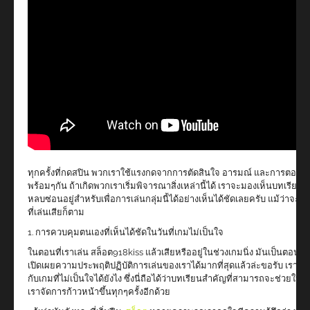
ทุกครั้งที่กดสปิน พวกเราใช้แรงกดจากการตัดสินใจ อารมณ์ และการตอบส
พร้อมๆกัน ถ้าเกิดพวกเราเริ่มพิจารณาสิ่งเหล่านี้ได้ เราจะมองเห็นบทเรียนที่
หลบซ่อนอยู่สำหรับเพื่อการเล่นกลุ่มนี้ได้อย่างเห็นได้ชัดเลยครับ แม้ว่าจะเป็
ที่เล่นเสียก็ตาม
1. การควบคุมตนเองที่เห็นได้ชัดในวันที่เกมไม่เป็นใจ
ในตอนที่เราเล่น สล็อต918kiss แล้วเสียหรืออยู่ในช่วงเกมนิ่ง มันเป็นตอนที่
เปิดเผยความประพฤติปฏิบัติการเล่นของเราได้มากที่สุดแล้วล่ะขอรับ เราจั
กับเกมที่ไม่เป็นใจได้ยังไง ซึ่งนี่ถือได้ว่าบทเรียนสำคัญที่สามารถจะช่วยให้
เราจัดการก้าวหน้าขึ้นทุกๆครั้งอีกด้วย