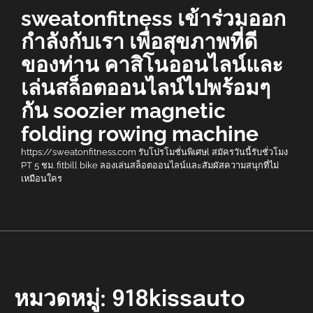
Skip
sweatonfitness เข้าร่วมออก
to
กำลังกับเรา เพื่อสุขภาพที่ดี
content
ของท่าน คาสิโนออนไลน์และ
เล่นสล็อตออนไลน์ไปพร้อมๆ
กัน soozier magnetic
folding rowing machine
https://sweatonfitness.com รับโปรโมชั่นพิเศษl สมัครวันนี้รับชั่วโมง
PT 5 ชม. fitbill bike ลองเล่นสล็อตออนไลน์และสัมผัสความสนุกที่ไม่
เหมือนใคร
หมวดหมู่:
918kissauto