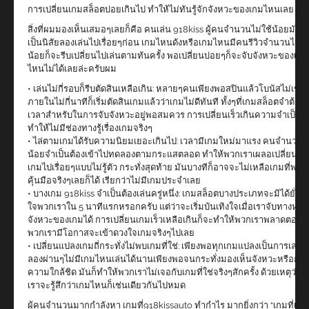
การเปลี่ยนเกมสล็อตบ่อยเกินไป ทำให้ไม่ทันรู้จักจังหวะของเกมไหนเลย
สิ่งที่ผมมองเห็นเสมอๆเลยก็คือ คนเล่น 918kiss ผู้คนจำนวนไม่ใช้น้อยมักท
เป็นนิสัยลองเล่นไปเรื่อยๆก่อน เกมไหนดังหรือเกมไหนมีคนรีวิวจำนวนไม่ใช
น้อยก็จะรีบเปลี่ยนไปเล่นตามทันครั้ง พอเปลี่ยนบ่อยๆก็จะจับจังหวะของเกม
ไหนไม่ได้เลยล่ะครับผม
• เล่นไม่กี่รอบก็รีบตัดสินเหลือเกิน: หลายๆคนเพียงพอสปินแล้วโบนัสไม่เข้า
ภายในไม่กี่นาทีก็เริ่มตัดสินเกมแล้วว่าเกมไม่ดีทันที ทั้งๆที่เกมสล็อตจำต้องใ
เวลาสำหรับในการจับจังหวะอยู่พอสมควร การเปลี่ยนเร็วเกินความจำเป็นเ
ทำให้ไม่มีช่องทางรู้เรื่องเกมจริงๆ
• ไล่ตามเกมได้รับความนิยมเยอะเกินไป: เวลามีเกมใหม่มาแรง คนจำนวนไม
น้อยจำเป็นต้องเข้าไปทดลองตามกระแสตลอด ทำให้พวกเราเผลอเปลี่ยนแ
เกมไปเรื่อยๆแบบไม่รู้ตัว กระทั่งสุดท้าย มันบางทีก็อาจจะไม่เหลือเกมที่พวก
คุ้นมือจริงๆเลยก็ได้ เรียกว่าไม่มีเกมประจำเลย
• บางเกม 918kiss จำเป็นต้องเล่นครู่หนึ่ง: เกมสล็อตบางประเภทจะมิได้ยั่วย
ใจพวกเราใน 5 นาทีแรกหรอกครับ แต่ว่าจะเริ่มบันเทิงใจเมื่อเราจับทางหรือ
จังหวะของเกมได้ การเปลี่ยนเกมเร็วเหลือเกินก็จะทำให้พวกเราพลาดตอนที่
พวกเรามีโอกาสจะเข้าดวงใจเกมจริงๆไปเลย
• เปลี่ยนแปลงเกมถี่กระทั่งไม่พบเกมที่ใช่: เพียงพอทุกเกมแปลงเป็นการเล่น
ลองผ่านๆไม่มีเกมไหนเล่นได้นานเพียงพอจนกระทั่งมองเห็นจังหวะหรือกำเ
ความใกล้ชิด มันก็ทำให้พวกเราไม่เจอกับเกมที่ใช่จริงๆสักครั้ง ด้วยเหตุว่า
เราจะรู้สึกว่าเกมไหนก็เช่นเดียวกันไปหมด
ผู้คนจำนวนมากกำลังหา เกมที่918kissauto ทำกำไร มากยิ่งกว่า “เกมที่เล่น