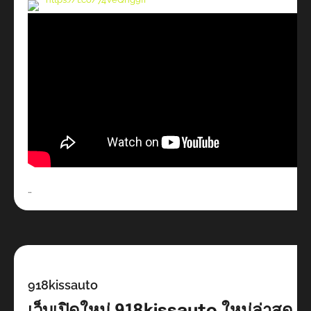
…
918kissauto