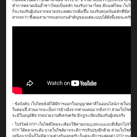
ทำการตลาดเน้นย้ำชาวไทยเป็นหลัก รองรับภาษาไทย มีแบงค์ไทย เว็บไซต
ก็จะรองรับผู้เล่นจากหลายประเทศมากเพิ่มขึ้น รองรับสกุลเงินหลักที่มีความ
สากลกว่า ซึ่งผมสามารถแยกแกนสำคัญของแต่ละแบบได้ดังนี้เลยนะครับ
• ข้อบังคับ: เว็บไทยยังมิได้มีการออกใบอนุญาตคาสิโนออนไลน์ภายในประ
ในตอนนี้ ส่วนมากจะเป็นการอ้างอิงจากต่างแดนมากยิ่งกว่า ส่วนเว็บไซต์น
จะมีใบอนุมัติจากหน่วยงานที่เคร่งครัด มีกฎระเบียบป้องกันผู้เล่นจริง
• โปรไฟล์ RTP: เว็บไซต์ไทยจะเลือกใช้ค่ายเกม918kissautoที่เลือกโปรไฟล์
RTP ได้หลายระดับ บางเว็บไซต์อาจจะมีการปรับปรุงอีกด้วย ส่วนเว็บไซต์น
เหนือจากนั้นก็ไม่มีความต่างกันเลยครับ ก็แค่จะมีการแสดงค่า RTP บนหน้