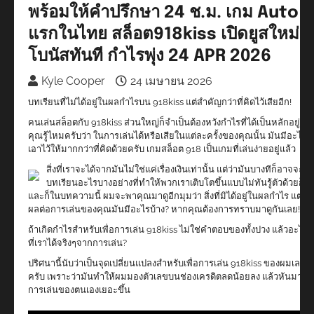
พร้อมให้คำปรึกษา 24 ช.ม. เกม Auto เจ
แรกในไทย สล็อต918kiss เปิดยูสใหม่ ร
โบนัสทันที กำไรพุ่ง 24 APR 2026
Kyle Cooper
24 เมษายน 2026
บทเรียนที่ไม่ได้อยู่ในผลกำไรบน 918kiss แต่สำคัญกว่าที่คิดไว้เสียอีก!
คนเล่นสล็อตกับ 918kiss ส่วนใหญ่ก็จำเป็นต้องหวังกำไรที่ได้เป็นหลักอยู่แล้ว
คุณรู้ไหมครับว่า ในการเล่นได้หรือเสียในแต่ละครั้งของคุณนั้น มันมีอะไรทิ้
เอาไว้ให้มากกว่าที่คิดด้วยครับ เกมสล็อต 918 เป็นเกมที่เล่นง่ายอยู่แล้ว
สิ่งที่เราจะได้จากมันไม่ใช่แค่เรื่องเงินเท่านั้น แต่ว่ามันบางทีก็อาจจะเป
บทเรียนอะไรบางอย่างที่ทำให้พวกเราเติบโตขึ้นแบบไม่ทันรู้ตัวด้วยก็ได้
และก็ในบทความนี้ ผมจะพาคุณมาดูอีกมุมว่า สิ่งที่มิได้อยู่ในผลกำไร แต่ว่าส
ผลต่อการเล่นของคุณมันมีอะไรบ้าง? หากคุณต้องการทราบมาดูกันเลย!
ถ้าเกิดกำไรสำหรับเพื่อการเล่น 918kiss ไม่ใช่คำตอบของทั้งปวง แล้วอะไรคือ
ที่เราได้จริงๆจากการเล่น?
ปริศนานี้นับว่าเป็นจุดเปลี่ยนแปลงสำหรับเพื่อการเล่น 918kiss ของผมเลยล่
ครับ เพราะว่ามันทำให้ผมมองตัวเลขบนช่องเครดิตลดน้อยลง แล้วหันมามอ
การเล่นของตนเองเยอะขึ้น