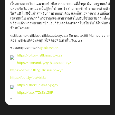
เว็บอย่างมาก โดยเฉพาะอย่างยิ่งระบบฝากถอนที่ล้ำยุค มีมาตรฐานแล้วก็ค
ปลอดภัย ไม่ว่าคุณจะเป็นผู้ใดก็ช่างแต่ว่า สามารถเข้าทำรายการด้วยตัวเองไ
ในทันที ไม่มีขั้นต่ำสำหรับการฝากถอนด้วย และก็แนวทางการเล่นสล็อตแบ
เวลาผันนั้น พวกเราก็หวังว่าคุณจะสามารถนำไปปรับใช้ได้ครับ รวมทั้งหาก
พร้อมแล้ว มาสมัครสมาชิกและก็รับเครดิตฟรีจากโปรโมชั่นได้ในทันที อย่
ช้า สมัครเลย!
918kissme 918kiss 918kissauto.xyz 19 มีนาคม 2568 Marilou อยากรวย
ลอง 918kissคิดจะลงทุนทั้งทีต้องที่นี่เท่านั้น Top 29
ขอขอบคุณมากweb
918kissauto
https://bit.ly/918kissauto-xyz
https://rebrand.ly/918kissauto-xyz
https://wow.in.th/918kissauto-xyz
https://cutt.ly/traM4t8a
https://shorturl.asia/4n3fb
https://t.co/TZsE4yZjtF
…