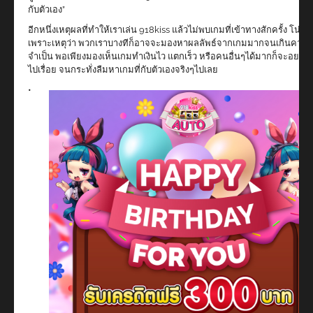
กับตัวเอง”
อีกหนึ่งเหตุผลที่ทำให้เราเล่น 918kiss แล้วไม่พบเกมที่เข้าทางสักครั้ง โน่นก็
เพราะเหตุว่า พวกเราบางทีก็อาจจะมองหาผลลัพธ์จากเกมมากจนเกินความ
จำเป็น พอเพียงมองเห็นเกมทำเงินไว แตกเร็ว หรือคนอื่นๆได้มากก็จะอยากเ
ไปเรื่อย จนกระทั่งลืมหาเกมที่กับตัวเองจริงๆไปเลย
•