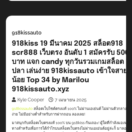
918kissauto
918kiss 19 มีนาคม 2025 สล็อต918
scr888 เว็บตรง อันดับ 1 สมัครรับ 500
บาท แจก candy ทุกวันรวมเกมสล็อต ยิ
ปลา เล่นง่าย 918kissauto เข้าใจสายท
น้อย Top 34 by Marilou
918kissauto.xyz
Kyle Cooper
7 เมษายน 2025
918kissauto
สล็อตเว็บไซต์ตรงแท้ 100% ไม่ผ่านเอเย่นต์ ไม่ผ่านตัวกลาง พน
ง่าย ไม่มีอย่างต่ำสำหรับการฝากถอน ลองเลย!
มาสนุกกับสล็อตเว็บตรงแท้ 100% บน 918kiss กันเถอะ! ผู้ใดที่กำลังมองหาวิ
ทางสำหรับเพื่อการได้กำไรบนสล็อตเว็บตรงไม่ผ่านเอเย่นต์อยู่ล่ะก็ มาลองใช