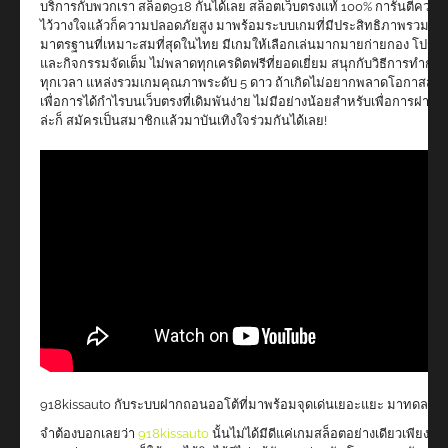
บริการกับพวกเรา สล็อต918 กันได้เลย สล็อตเว็บตรงแท้ 100% การันตีความ
ไว้วางใจแล้วก็ความปลอดภัยสูง มาพร้อมระบบเกมที่มีประสิทธิภาพรวมทั้ง
มาตรฐานที่เหมาะสมที่สุดในไทย มีเกมให้เลือกเล่นมากมายก่ายกอง โปรโม
และกิจกรรมจัดเต็ม ไม่พลาดทุกเครดิตฟรีที่ยอดเยี่ยม สนุกกับวิธีการทำกำไ
ทุกเวลา แหล่งรวมเกมคุณภาพระดับ 5 ดาว ถ้าเกิดไม่อยากพลาดโอกาสสำห
เพื่อการได้กำไรบนเว็บตรงที่เดิมพันง่าย ไม่มีอย่างน้อยสำหรับเพื่อการฝาก
ล่ะก็ สมัครเป็นสมาชิกแล้วมาบันเทิงใจร่วมกันได้เลย!
918kissauto กับระบบฝากถอนออโต้ที่มาพร้อมจุดเด่นเยอะแยะ มาทดลองก
จำต้องบอกเลยว่า
918kissauto
นั้นไม่ได้มีดีแค่เกมสล็อตอย่างเดียวเพียงแค่น