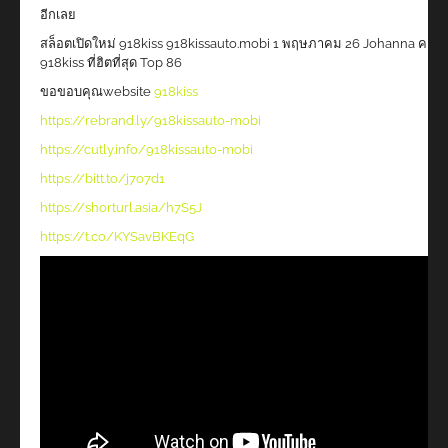
อีกเลย
สล็อตเปิดใหม่ 918kiss 918kissauto.mobi 1 พฤษภาคม 26 Johanna คาสิ
918kiss ที่ฮิตที่สุด Top 86
ขอขอบคุณwebsite
918kiss
https://rebrand.ly/918kissauto-mobi
https://cutly.info/918kissauto-mobi
https://bitt.to/j7o7d1
https://shorturl.asia/h7S5J
https://t.co/KYSavBKEqG