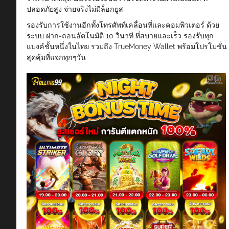
ปลอดภัยสูง จ่ายจริงไม่มีล็อกยูส
รองรับการใช้งานอีกทั้งโทรศัพท์เคลื่อนที่และคอมพิวเตอร์ ด้วย
ระบบ ฝาก-ถอนอัตโนมัติ 10 วินาที ที่สบายและเร็ว รองรับทุก
แบงค์ชั้นหนึ่งในไทย รวมถึง TrueMoney Wallet พร้อมโปรโมชั่น
สุดคุ้มที่แจกทุกๆวัน