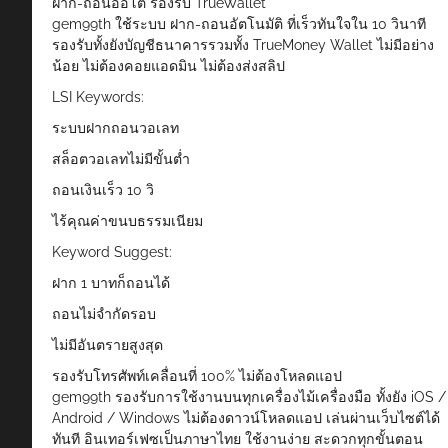
ฝาก-ถอนออโต้ รองรับ TrueWallet
gem99th ใช้ระบบ ฝาก-ถอนอัตโนมัติ ที่เร็วทันใจใน 10 วินาที
รองรับทั้งยังบัญชีธนาคารรวมทั้ง TrueMoney Wallet ไม่มีอย่าง
น้อย ไม่ต้องคอยแอดมิน ไม่ต้องส่งสลิป
LSI Keywords:
ระบบฝากถอนวอเลท
สล็อตวอเลทไม่มีขั้นต่ำ
ถอนเงินเร็ว 10 วิ
ไร้คุณค่าขนบธรรมเนียม
Keyword Suggest:
ฝาก 1 บาทก็ถอนได้
ถอนไม่จำกัดรอบ
ไม่มีอันตรายสูงสุด
รองรับโทรศัพท์เคลื่อนที่ 100% ไม่ต้องโหลดแอป
gem99th รองรับการใช้งานบนทุกเครื่องไม้เครื่องมือ ทั้งยัง iOS /
Android / Windows ไม่ต้องดาวน์โหลดแอป เล่นผ่านเว็บไซต์ได้
ทันที อินเทอร์เฟซเป็นภาษาไทย ใช้งานง่าย สะดวกทุกขั้นตอน