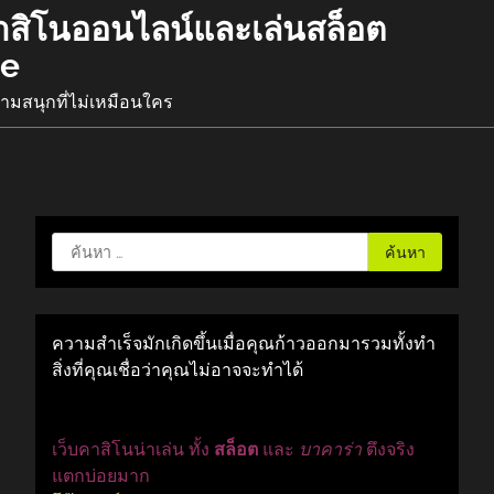
 คาสิโนออนไลน์และเล่นสล็อต
ne
วามสนุกที่ไม่เหมือนใคร
ค้นหา
สำหรับ:
ความสำเร็จมักเกิดขึ้นเมื่อคุณก้าวออกมารวมทั้งทำ
สิ่งที่คุณเชื่อว่าคุณไม่อาจจะทำได้
เว็บคาสิโนน่าเล่น ทั้ง
สล็อต
และ
บาคาร่า
ตึงจริง
แตกบ่อยมาก