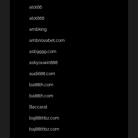
alot66
alot666
ambking
ambnovabet.com
asb9999.com
askyouwin888
audi688.com
ba88th.com
ba88th.com
Baccarat
baj88thbz.com
baj88thbz.com