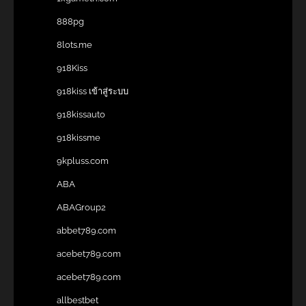
888pg
8lots.me
918Kiss
918kiss เข้าสู่ระบบ
918kissauto
918kissme
9kpluss.com
ABA
ABAGroup2
abbet789.com
acebet789.com
acebet789.com
allbestbet