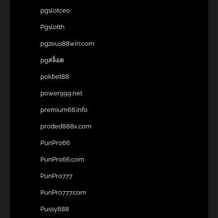
pgslotceo
Pgslotth
pgzeus88win.com
pgสล็อต
pokbet88
power999.net
premium66.info
proded888x.com
PunPro66
PunPro66.com
PunPro777
PunPro777.com
Pussy888