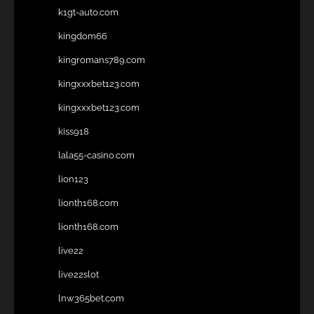
k1gt-auto.com
kingdom66
kingromans789.com
kingxxxbet123.com
kingxxxbet123.com
kiss918
lala55-casino.com
lion123
lionth168.com
lionth168.com
live22
live22slot
lnw365bet.com