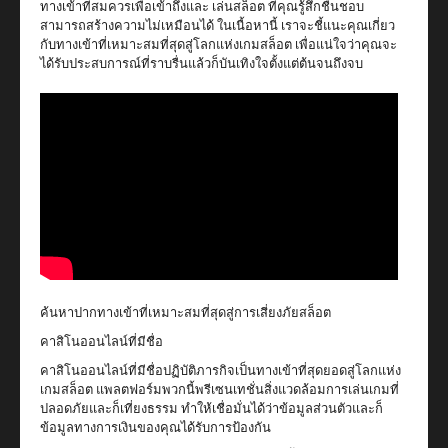
ทางเข้าที่สมควรเพื่อเข้าถึงและ เล่นสล็อต ที่คุณรู้สึกชื่นชอบ
สามารถสร้างความไม่เหมือนได้ ในเนื้อหานี้ เราจะชี้แนะคุณเกี่ยว
กับทางเข้าที่เหมาะสมที่สุดสู่โลกแห่งเกมสล็อต เพื่อแน่ใจว่าคุณจะ
ได้รับประสบการณ์ที่ราบรื่นแล้วก็บันเทิงใจตั้งแต่ต้นจนถึงจบ
ค้นหาปากทางเข้าที่เหมาะสมที่สุดสู่การเสี่ยงภัยสล็อต
คาสิโนออนไลน์ที่มีชื่อ
คาสิโนออนไลน์ที่มีชื่อปฏิบัติภารกิจเป็นทางเข้าที่สุดยอดสู่โลกแห่ง
เกมสล็อต แพลตฟอร์มพวกนี้พรีเซนเทชั่นสิ่งแวดล้อมการเล่นเกมที่
ปลอดภัยและก็เที่ยงธรรม ทำให้เชื่อมั่นได้ว่าข้อมูลส่วนตัวและก็
ข้อมูลทางการเงินของคุณได้รับการป้องกัน