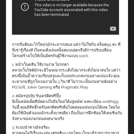
การเริ่มต้นอะไรใหม่ๆมักจะยากเสมอ แต่ว่าไม่ใช่กับ สล็อต99 ค่ะ ที่
นี่เขารู้เรื่องหัวใจคนเพิ่งเล่นสล็อตแบบสุดๆจึงมีการปรับเปลี่ยน
โครงสร้างเว็บให้เป็นมิตรกับผู้ใช้งานแบบ 100%
1. หน้าเว็บคลีน ใช้งานง่าย ไม่รกตา
หลายเว็บไซต์มักจะมีโฆษณากระเด้งไปมากระทั่งไม่น่าสนใจ แต่ว่า
ตรงนี้เน้นย้ำความเรียบหรูและก็แบ่งประเภทเกมอย่างแจ่มแจ้ง คุณ
จะหาเกมที่ถูกใจเจอภายใน 3 วินาที ไม่ว่าจะเป็นเกมค่ายดังอย่าง
PG Soft, Joker Gaming หรือ Pragmatic Play
2. สมัครปุบปับ รับเครดิตฟรีปั๊บ
นี่เป็นหมัดเด็ดที่มัดดวงใจมือใหม่ได้อยู่หมัด! ลงทะเบียน sretthi99
วันนี้ คุณมีสิทธิ์กดรับเครดิตฟรีเพื่อไปทดลองเล่นก่อนได้เลย โดยไม่
ต้องใช้เงินตัวเองแม้กระทั้งบาทเดียว ถือเป็นการฝึกซ้อมให้เคยชินกับ
จังหวะของเกมก่อนลงสนามจริง
3. ระบบนำทางอัจฉริยะ
หากคุณไม่รู้เรื่องจะเล่น เศรษฐี99 เกมไหน เว็บจะมีรายการอาหาร