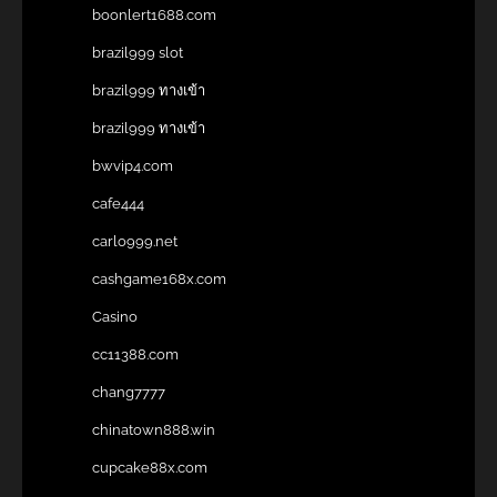
boonlert1688.com
brazil999 slot
brazil999 ทางเข้า
brazil999 ทางเข้า
bwvip4.com
cafe444
carlo999.net
cashgame168x.com
Casino
cc11388.com
chang7777
chinatown888.win
cupcake88x.com