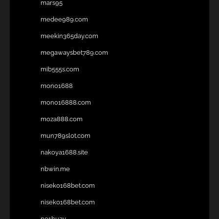
mars95
medee989.com
meekin365day.com
megawaysbet789.com
mib555s.com
mono1688
mono16888.com
moza888.com
mun789slot.com
nakoya1688.site
nbwin.me
niseko168bet.com
niseko168bet.com
no1huay