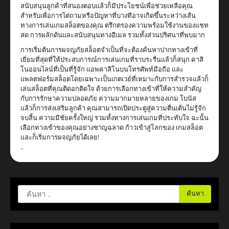
สนับสนุนลูกค้าที่สนองตอบแล้วก็มีประโยชน์เพื่อช่วยเหลือคุณ
สำหรับเพื่อการไต่ถามหรือปัญหาที่บางทีอาจเกิดขึ้นระหว่างเส้น
ทางการเล่นเกมสล็อตของคุณ ตรึกตรองความพร้อมใช้งานของแชท
สด การผลักดันและสนับสนุนทางอีเมล รวมทั้งส่วนปริศนาที่พบมาก
การเริ่มต้นการผจญภัยสล็อตจำเป็นที่จะต้องค้นหาปากทางเข้าที่
เยี่ยมที่สุดที่ให้ประสบการณ์การเล่นเกมที่ราบระรื่นแล้วก็สนุก คาสิ
โนออนไลน์ที่เป็นที่รู้จัก แอพคาสิโนบนโทรศัพท์มือถือ และ
แพลตฟอร์มสล็อตโดยเฉพาะเป็นเกตเวย์ที่เหมาะกับการสำรวจแล้วก็
เล่นสล็อตที่คุณติดอกติดใจ ด้วยการเลือกทางเข้าที่ให้ความสำคัญ
กับการรักษาความปลอดภัย ความมากมายหลายของเกม โบนัส
แล้วก็การส่งเสริมลูกค้า คุณสามารถเปิดประตูสู่ความตื่นเต้นไม่รู้จัก
จบสิ้น ความมีชัยครั้งใหญ่ รวมทั้งทางการเล่นเกมที่ประทับใจ ฉะนั้น
เลือกทางเข้าของคุณอย่างชาญฉลาด ก้าวเข้าสู่โลกของ เกมสล็อต
และก็เริ่มการผจญภัยได้เลย!
…
ค้นหา
สำหรับ: