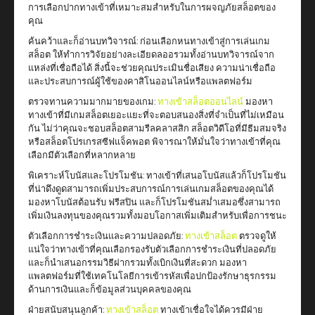
การเลือกปากทางเข้าที่เหมาะสมสำหรับในการผจญภัยสล็อตของ
คุณ
ค้นคว้าและก็อ่านบทวิจารณ์: ก่อนเลือกหนทางเข้าสู่การเล่นเกม
สล็อต ให้ทำการวิจัยอย่างละเอียดลออรวมทั้งอ่านบทวิจารณ์จาก
แหล่งที่เชื่อถือได้ สิ่งนี้จะช่วยคุณประเมินชื่อเสียง ความน่าเชื่อถือ
และประสบการณ์ผู้ใช้ของคาสิโนออนไลน์หรือแพลตฟอร์ม
ตรวจทานความมากมายของเกม:
ทางเข้าสล็อตออนไลน์
มองหา
ทางเข้าที่มีเกมสล็อตเยอะแยะที่จะตอบสนองสิ่งที่จำเป็นที่ไม่เหมือน
กัน ไม่ว่าคุณจะชอบสล็อตสามรีลคลาสสิก สล็อตวิดีโอที่มีธีมสมจริง
หรือสล็อตโปรเกรสซีฟแจ็คพอต พิจารณาให้มั่นใจว่าทางเข้าที่คุณ
เลือกมีตัวเลือกที่หลากหลาย
พิเคราะห์โบนัสและโปรโมชัน: ทางเข้าที่เสนอโบนัสแล้วก็โปรโมชัน
ที่น่าดึงดูดสามารถเพิ่มประสบการณ์การเล่นเกมสล็อตของคุณได้
มองหาโบนัสต้อนรับ ฟรีสปิน และก็โปรโมชันสม่ำเสมอซึ่งสามารถ
เพิ่มเงินลงทุนของคุณรวมทั้งมอบโอกาสเพิ่มเติมสำหรับเพื่อการชนะ
ตัวเลือกการชำระเงินและความปลอดภัย:
ทางเข้าสล็อต
ตรวจดูให้
แน่ใจว่าทางเข้าที่คุณเลือกรองรับตัวเลือกการชำระเงินที่ปลอดภัย
และก็นำเสนอกรรมวิธีฝากรวมทั้งเบิกเงินที่สะดวก มองหา
แพลตฟอร์มที่ใช้เทคโนโลยีการเข้ารหัสเพื่อปกป้องรักษาธุรกรรม
ด้านการเงินและก็ข้อมูลส่วนบุคคลของคุณ
ฝ่ายสนับสนุนลูกค้า:
ทางเข้าสล็อต
ทางเข้าเชื่อใจได้ควรมีฝ่าย