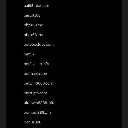
baj88thbz.com
baslot168
bbp168.me
bbp168.me
betboxclubs.com
betflix
betflixtikto.info
betm4vip.com
betwin6666.com
bio285th.com
bluewin8888.info
bombet888.win
bonus888