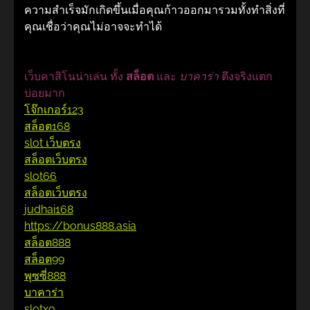
ความสำเร็จมักเกิดขึ้นเมื่อคุณก้าวออกมารวมทั้งทำสิ่งที่
คุณเชื่อว่าคุณไม่อาจจะทำได้
เว็บคาสิโนน่าเล่น ทั้ง
สล็อต
และ
บาคาร่า
ตึงจริงแตก
บ่อยมาก
โจ๊กเกอร์123
สล็อต168
slot เว็บตรง
สล็อตเว็บตรง
slot66
สล็อตเว็บตรง
judhai168
https://bonus888.asia
สล็อต888
สล็อต99
พุซซี่888
บาคาร่า
slotxo