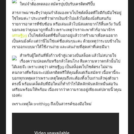
ใหม่จำต้องทดลอง สมัครปุบปับรับเครดิตฟรีปั๊บ
สารภาพมาซะดีๆว่าคุณกำลังมองหาเว็บไซต์สล็อตที่ใจดีกับมือใช่อยู่
ใช่ไหมค่ะ? ประเภทที่ว่าฝากเงินเข้าไปแล้วไม่ต้องนั่งสับสนกับ
รายการอาหารที่ซับซ้อน หรือเล่นแล้วโบนัสแตกยากไร้สิ้นหวัง วันนี้
บอกเลยว่าคุณมาถูกที่แล้ว เพราะเหตุว่าเราจะพาทัวร์อาณาจักร
เศรษฐี99
เว็บไซต์สล็อตที่ชื่อก็บอกอยู่แล้วว่าสร้างมาเพื่อคนอยาก
เป็นคนมั่งคั่ง แต่ว่านี่ไม่ใช่แค่ชื่อเล่นๆนะคะ ด้วยเหตุว่าระบบข้างใน
เขาออกแบบมาให้ใช้งานง่าย และเล่นง่ายที่สุดเท่าที่เคยมีมา
สำหรับผู้ใดกันที่พึ่งก้าวเข้าสู่แวดวงปั่นสล็อต แล้วไม่สบายใจ
เรื่องความปลอดภัยหรือกลัวโดนโกง ลืมความหวาดกลัวนั้นไป
ได้เลยจ๊ะ เพราะเหตุว่า เศรษฐี99 เป็นสล็อตเว็บไซต์ตรง ไม่ผ่าน
คนกลางที่พร้อมจะเปย์เครดิตฟรีให้คุณตั้งแต่เริ่มสมัคร! เนื้อหานี้จะ
บอกทุกเหตุผลว่าเพราะเหตุใดคุณถึงจะต้องทิ้งเว็บเก่าแล้วพุ่งตัวมา
ตรงนี้ พร้อมเคล็ดลับที่มือใหม่ก็ทำกำไรได้หลักพันหลักหมื่นต่อวัน
เตรียมพร้อมให้พร้อม เนื่องจากว่าความรวยอยู่เพียงแค่ปลายนิ้วคุณ
เองค่ะ
เพราะเหตุใด sretthi99 ถึงเป็นสวรรค์ของมือใหม่