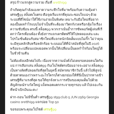
สรุป ก้าวแรกสู่ความรวย เริ่มที่
sretthi99
ถ้าเกิดคุณกำลังมองหาความระทึกใจที่มาพร้อมกับความคุ้มค่า
เศรษฐี99 สล็อตเว็บตรง คือจุดเริ่มแรกที่คุณจะชอบใจแน่ๆ ด้วย
ระบบที่ดีไซน์มาให้ใช้งานง่ายเป็นพิเศษ เหมาะกับมือใหม่ที่อยาก
ลองปั้นผลกำไรแบบไม่จำเป็นที่จะต้องมาวิตกกังวลหรือกลุ้มใจเรื่อง
ความซับซ้อน ตรงนี้ สล็อต99 พวกเราเน้นย้ำการซัพพอร์ตผู้เล่นที่เริ่
ดกว่าใครเพื่อนพ้อง ทั้งยังการแจกเครดิตฟรีให้ไปทดลองเล่น และ
โปรโมชั่นต้อนรับสมาชิกใหม่ที่แจกหนักจัดเต็มแบบไม่กั๊ก ไม่ว่าคุณ
จะมีทุนหลักสิบหรือหลักร้อย ระบบออโต้ที่นำสมัยที่สุดในปี 2026
พร้อมจะเปลี่ยนแปลงยอดพวกนั้นให้เปลี่ยนเป็นผลกำไรก้อนใหญ่ได้
ในชั่วข้ามคืน
ไม่ต้องลังเลอีกต่อไปจ้ะ เนื่องจากความมั่งคั่งไม่เคยรอคอยคนใดกัน
แน่ การเลือกเล่น สล็อต99 กับเว็บไซต์ตรงป้อมอาจจะอย่าง สล็อต99
เป็นทางลัดที่ปลอดภัยที่สุดในยุคนี้ สมัครสมาชิกวันนี้ แล้วไปพิสูจน์
ด้วยตาตนเองว่าเพราะอะไรใครๆก็ต่างยกย่องให้ที่นี่เป็นปากทางเข้า
เศรษฐีที่มาแรงที่สุด ขอให้ทุกจังหวะการสปินของคุณเต็มไปด้วย
สัญลักษณ์รางวัลใหญ่ แจ็คพอตแตกกระจายทุกรอบ แล้วไปเจอะกัน
ที่หน้าเบิกเงินนะคะ!
ฝาก-ถอน ไม่มีขั้นต่ำ เศรษฐี99 st99.club 5 JUN 2569 Georgia
casino sretthi99 แจกบ่อย Top 50
ขอขอบพระคุณเว็ปไซต์
เศรษฐี99