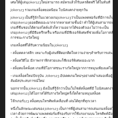
เศษให้ผู้เล่นjoker123ใหม่สามารถ สมัครแล้วก็รับเครดิตฟรี ได้ในทันที
joker123 รวมเกมสล็อตยอดนิยม โบนัสแตกง่ายทุกวัน
joker123 เป็นที่รู้จักในแวดวงเกมjoker123ว่าเป็นแพลตฟอร์มที่มีการเก็บร
เกมjoker123ยอดฮิตเยอะมากจากหลายค่ายชั้นนำ ทำให้ผู้เล่นสามารถเลือ
เกมที่ชื่นชอบได้ตามสไตล์แล้วก็ความอยากได้ของตัวเอง ไม่ว่าจะเป็น
เกมjoker123ที่มีธีมครึกครื้น หรือเกมที่มีฟีเจอร์พิเศษที่ช่วยเพิ่มโอกาสสำหร
การชนะรางวัลใหญ่
เกมสล็อตที่ได้รับความนิยมใน joker123
• สล็อตคลาสสิก: เหมาะกับผู้เล่นที่ติดอกติดใจความง่ายๆสำหรับการเล่นJo
• สล็อตวิดีโอ: มีภาพกราฟิกสวยและก็ฟีเจอร์พิเศษเยอะมาก
• สล็อตแจ็คพ็อต: เกมที่มีโอกาสชนะรางวัลใหญ่จากการหมุนเพียงแค่ไม่กี่ครั
• เกมสล็อตใหม่ปัจจุบัน: Joker123 อัปเดตเกมใหม่ๆอย่างสม่ำเสมอเพื่อผู้เล่น
สัมผัสประสบการณ์ใหม่
นอกจากนั้น joker123 ยังเป็นที่รู้จักว่าเป็นเว็บไซต์สล็อตที่มี โบนัสแตกง่าย ทำ
เล่นjoker123ได้โอกาสได้รับรางวัลใหญ่ครั้งใดก็ตามหมุนสล็อต
โจ๊กเกอร์123 สล็อตบนโทรศัพท์เคลื่อนที่ เล่นได้ทุกที่ทุกเวลา
หนึ่งในลักษณะเด่นของ joker123 เป็นการที่ผู้เล่นสามารถเล่นเกมสล็อตได้ทุก
เวลา ด้วยการพัฒนาแพลตฟอร์มที่รองรับการใช้แรงงานบน โทรศัพท์มือถือ ไ