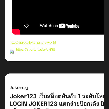
http://gg.gg/joker123ths-world
https://shorturl.asia/o7RtS
…
Joker123
Joker123 เว็บสล็อตอันดับ 1 ระดับโลก
LOGIN JOKER123 แตกง่ายป๊อกเด้ง ยิง