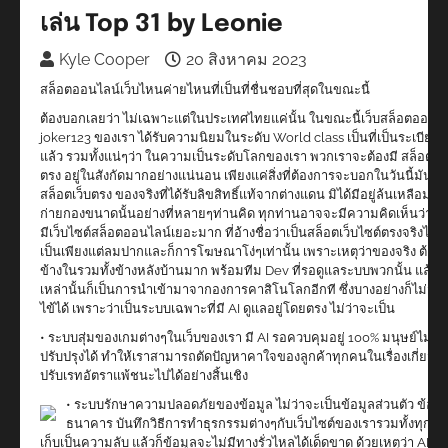
เล่น Top 31 by Leonie
Kyle Cooper
20 สิงหาคม 2023
สล็อตออนไลน์เว็บไหนค่ายไหนที่เป็นที่ชื่นชอบที่สุดในขณะนี้
ต้องบอกเลยว่า ไม่เฉพาะแต่ในประเทศไทยแค่นั้น ในขณะนี้เว็บสล็อตออนไล
joker123 ของเรา ได้รับความนิยมในระดับ World class เป็นที่เป็นระเบียบเ
แล้ว รวมทั้งแน่ๆว่า ในความเป็นระดับโลกของเรา พวกเราจะต้องมี สล็อตเว็
ตรง อยู่ในสังกัดมากอย่างแน่นอน เพียงแค่สิ่งที่ต้องการจะบอกในวันนี้มันก็ค
สล็อตเว็บตรง ของจริงที่ได้รับลิขสิทธิ์แท้จากต่างแดน มิได้มีอยู่ล้นเหลือมา
ก่ายกองขนาดนั้นอย่างที่หลายๆท่านคิด ทุกท่านอาจจะมีความคิดเห็นว่า ใน
มีเว็บไซต์สล็อตออนไลน์เยอะมาก ที่อ้างชื่อว่าเป็นสล็อตเว็บไซต์ตรงจริงไหม
เป็นเพียงแต่ลมปากและก็การโฆษณาโง่ๆเท่านั้น เพราะเหตุว่าของจริง ต้อง
ข้างในรวมทั้งข้างหลังบ้านมาก พร้อมทีม Dev ที่รอดูแลระบบพวกนั้น แล้วก
เหล่านั้นก็เป็นการนำเข้ามาจากองการคาสิโนโลกอีกที ซึ่งบางอย่างก็ไม่สา
ไข้ได้ เพราะว่าเป็นระบบเฉพาะที่มี AI ดูแลอยู่โดยตรง ไม่ว่าจะเป็น
• ระบบสุ่มของเกมต่างๆในเว็บของเรา มี AI รอควบคุมอยู่ 100% มนุษย์ไม่อ
ปรับปรุงได้ ทำให้เราสามารถตัดปัญหาคาใจของลูกค้าทุกคนในเรื่องเกี่ยวกั
ปรับเรทอัตราแพ้ชนะไปได้อย่างสิ้นเชิง
• ระบบรักษาความปลอดภัยของข้อมูล ไม่ว่าจะเป็นข้อมูลส่วนตัว ข้อมู
ธนาคาร บันทึกวิธีการทำธุรกรรมต่างๆกับเว็บไซต์ของเรารวมทั้งทุกคน
เก็บเป็นความลับ แล้วก็ข้อมูลจะไม่มีทางรั่วไหลได้เด็ดขาด ด้วยเหตุว่า AI เ