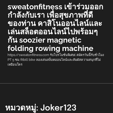
Skip
sweatonfitness เข้าร่วมออก
to
กำลังกับเรา เพื่อสุขภาพที่ดี
content
ของท่าน คาสิโนออนไลน์และ
เล่นสล็อตออนไลน์ไปพร้อมๆ
กัน soozier magnetic
folding rowing machine
https://sweatonfitness.com รับโปรโมชั่นพิเศษl สมัครวันนี้รับชั่วโมง
PT 5 ชม. fitbill bike ลองเล่นสล็อตออนไลน์และสัมผัสความสนุกที่ไม่
เหมือนใคร
หมวดหมู่:
Joker123