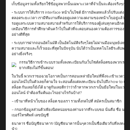
เก็บข้อมูลรวมทั้งเรียกใช้ข้อมูลพวกนั้นเฉพาะเวลาที่จำเป็นจะต้องจริงๆเท่าน
• ระบบการให้บริการ interface หน้าเว็บไซต์ มีการอัพเดทแล้วก็ปรับแต่ง ข
ตลอดระยะเวลา เรามีทีมงานที่คอยดูแลความงดงามของหน้าเว็บอยู่แล้ว แต่มี
รอดูแลระบบความสบายสบายสำหรับการให้บริการของผู้เล่นทุกคนอีกครั้ง เ
เหมือนวิธีการทำศึกษาค้นคว้าไปในตัวที่จะตอบสนองความต้องการของทุ
อย่างดีที่สุด
• ระบบการฝากถอนอัตโนมัติ เป็นอัตโนมัติจริงๆโดยไม่ผ่านมือมนุษย์เลย ทำ
ความสบายและก็เร็วเยอะที่สุดในปัจจุบัน นับได้ว่าเป็นเทคโนโลยีระดับพรีเ
อย่างยิ่งจริงๆ
กรรมวิธีการเข้าระบบรวมทั้งลงทะเบียนกับเว็บไซต์สล็อตของพวกเรา ไม
ยากเพียงไม่กี่ขั้นตอน!
ในวันนี้ พวกเราขอฉวยโอกาสเป็นการสอนเหล่ามือใหม่ที่พึ่งจะเข้าแวดวงส
ออนไลน์ไปในตัวเลยก็ตามใจ จะสอนตั้งแต่ลงทะเบียน ยันไปถึง how to เป็น
สล็อต กันเลยก็ยังได้ มาดูกันเลยดีกว่าว่าถ้าหากพวกเราเป็นมือใหม่ในแวดว
ออนไลน์ จำต้องเริ่มต้นอะไรอย่างไรกันบ้าง!?
– เข้ามาที่หน้าเว็บของ สล็อต ของเรา รวมทั้งกดไปที่ สมัครเป็นสมาชิก
– กรอกข้อมูลส่วนตัวเพียงนิดหน่อยของท่านจากที่ระบบขอ นั่นคือ ชื่อ นาม
เบอร์โทรศัพท์ เลขบัญชี
ธนาคาร ชื่อบัญชีธนาคาร (บัญชีธนาคารนั้นๆควรเป็นชื่อเดียวกับที่ลงทะเบ
น้า)