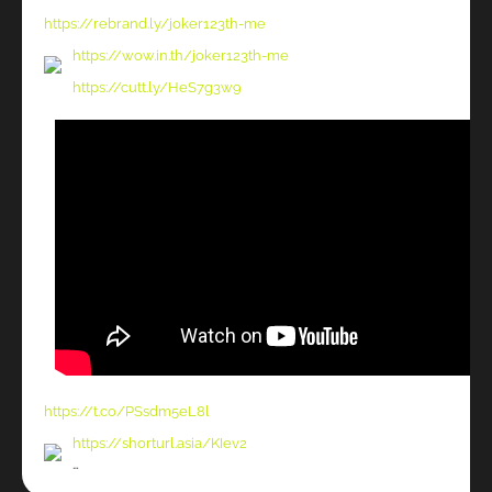
https://rebrand.ly/joker123th-me
https://wow.in.th/joker123th-me
https://cutt.ly/HeS7g3w9
https://t.co/PSsdm5eL8l
https://shorturl.asia/KIev2
…