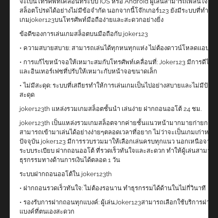
จะเป็นโทรศัพท์เคลื่อนที่ระบบ iOS หรือ Android ผู้เล่นสามารถเพลินใจกับ
สล็อตโปรดได้อย่างไม่มีข้อจำกัด นอกจากนี้โจ๊กเกอร์123 ยังมีระบบที่ทำให้
เกมjoker123บนโทรศัพท์มือถือง่ายและสะดวกอย่างยิ่ง
ข้อดีของการเล่นเกมสล็อตบนมือถือกับ joker123
• ความสบายสบาย: สามารถเล่นได้ทุกหนทุกแห่ง ไม่ต้องดาวน์โหลดแอป
• การแก้ไขหน้าจอให้เหมาะสมกับโทรศัพท์เคลื่อนที่: Joker123 มีการดีไซน
และอินเทอร์เฟซที่ปรับให้เหมาะกับหน้าจอขนาดเล็ก
• ไม่มีสะดุด: ระบบที่เสถียรทำให้การเล่นเกมเป็นไปอย่างสบายและไม่มีปัญ
สะดุด
joker123th แหล่งรวมเกมสล็อตชั้นนำ เล่นง่าย ฝากถอนออโต้ 24 ชม.
joker123th เป็นแหล่งรวมเกมสล็อตจากค่ายชั้นแนวหน้ามากมายก่ายกองที่ผ
สามารถเข้ามาเล่นได้อย่างง่ายๆตลอดเวลาที่อยาก ไม่ว่าจะเป็นเกมเก่าหรือ
ปัจจุบัน joker123 มีการรวบรวมมาให้เลือกเล่นครบทุกแนว นอกเหนือจากนั้
ระบบระเบียบ ฝากถอนออโต้ ที่รวดเร็วทันใจและสะดวก ทำให้ผู้เล่นสามาร
ธุรกรรมทางด้านการเงินได้ตลอด 1 วัน
ระบบฝากถอนออโต้ใน joker123th
• ฝากถอนรวดเร็วทันใจ: ไม่ต้องรอนาน ทำธุรกรรมได้ด้านในไม่กี่วินาที
• รองรับการฝากถอนทุกแบงค์: ผู้เล่นJoker123สามารถเลือกใช้บริการฝา
แบงค์ที่ตนเองสะดวก