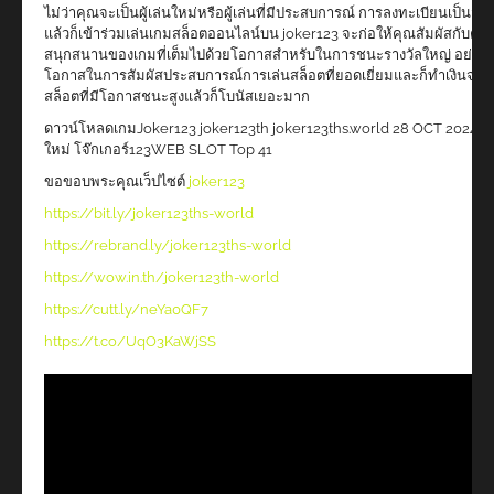
ไม่ว่าคุณจะเป็นผู้เล่นใหม่หรือผู้เล่นที่มีประสบการณ์ การลงทะเบียนเป็นสม
แล้วก็เข้าร่วมเล่นเกมสล็อตออนไลน์บน joker123 จะก่อให้คุณสัมผัสกับคว
สนุกสนานของเกมที่เต็มไปด้วยโอกาสสำหรับในการชนะรางวัลใหญ่ อย่าค
โอกาสในการสัมผัสประสบการณ์การเล่นสล็อตที่ยอดเยี่ยมและก็ทำเงินจาก
สล็อตที่มีโอกาสชนะสูงแล้วก็โบนัสเยอะมาก
ดาวน์โหลดเกมJoker123 joker123th joker123ths.world 28 OCT 2024 M
ใหม่ โจ๊กเกอร์123WEB SLOT Top 41
ขอขอบพระคุณเว็ปไซต์
joker123
https://bit.ly/joker123ths-world
https://rebrand.ly/joker123ths-world
https://wow.in.th/joker123th-world
https://cutt.ly/neYa0QF7
https://t.co/UqO3KaWjSS