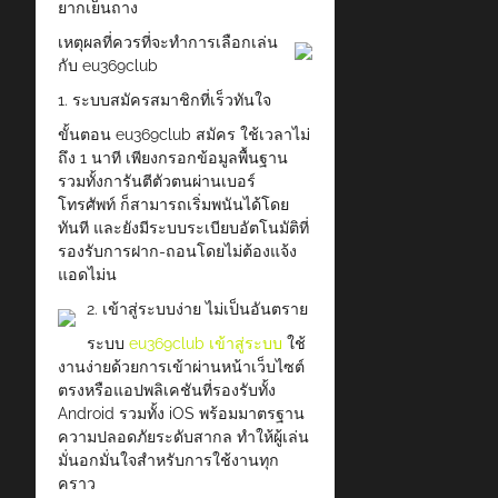
ยากเย็นถาง
เหตุผลที่ควรที่จะทำการเลือกเล่น
กับ eu369club
1. ระบบสมัครสมาชิกที่เร็วทันใจ
ขั้นตอน eu369club สมัคร ใช้เวลาไม่
ถึง 1 นาที เพียงกรอกข้อมูลพื้นฐาน
รวมทั้งการันตีตัวตนผ่านเบอร์
โทรศัพท์ ก็สามารถเริ่มพนันได้โดย
ทันที และยังมีระบบระเบียบอัตโนมัติที่
รองรับการฝาก-ถอนโดยไม่ต้องแจ้ง
แอดไม่น
2. เข้าสู่ระบบง่าย ไม่เป็นอันตราย
ระบบ
eu369club เข้าสู่ระบบ
ใช้
งานง่ายด้วยการเข้าผ่านหน้าเว็บไซต์
ตรงหรือแอปพลิเคชันที่รองรับทั้ง
Android รวมทั้ง iOS พร้อมมาตรฐาน
ความปลอดภัยระดับสากล ทำให้ผู้เล่น
มั่นอกมั่นใจสำหรับการใช้งานทุก
คราว