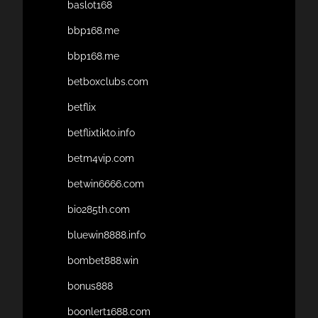
baslot168
bbp168.me
bbp168.me
betboxclubs.com
betflix
betflixtikto.info
betm4vip.com
betwin6666.com
bio285th.com
bluewin8888.info
bombet888.win
bonus888
boonlert1688.com