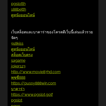
pgslotth
188betth
ดูหนังออนไลน์
เว็บสล็อตและบาคาร่าของโครตดีเว็บนี้เล่นแล้วรวย
จัดๆ
918kiss
ดูหนังออนไลน์
สล็อตเว็บตรง
sagame
joker123
http://www.movie87hd.com
พุซซี่888
https://pussy888win.com
บาคาร่า
https://www.pgslot.golf
pgslot
pg99