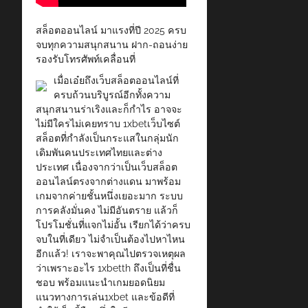
สล็อตออนไลน์ มาแรงที่ปี 2025 ครบ
จบทุกความสนุกสนาน ฝาก-ถอนง่าย
รองรับโทรศัพท์เคลื่อนที่
เมื่อเอ๋ยถึงเว็บสล็อตออนไลน์ที่
ครบถ้วนบริบูรณ์อีกทั้งความ
สนุกสนานร่าเริงและก็กำไร อาจจะ
ไม่มีใครไม่เคยทราบ 1xbetเว็บไซต์
สล็อตที่กำลังเป็นกระแสในกลุ่มนัก
เดิมพันคนประเทศไทยและต่าง
ประเทศ เนื่องจากว่าเป็นเว็บสล็อต
ออนไลน์ตรงจากต่างแดน มาพร้อม
เกมจากค่ายชั้นหนึ่งเยอะมาก ระบบ
การคลังมั่นคง ไม่มีอันตราย แล้วก็
โปรโมชั่นที่แจกไม่อั้น เรียกได้ว่าครบ
จบในที่เดียว ไม่จำเป็นต้องไปหาไหน
อีกแล้ว! เราจะพาคุณไปตรวจเหตุผล
ว่าเพราะอะไร 1xbetth ถึงเป็นที่ชื่น
ชอบ พร้อมแนะนำเกมยอดนิยม
แนวทางการเล่น1xbet และข้อดีที่