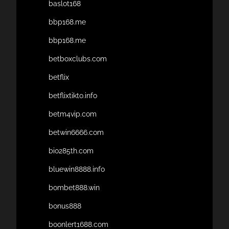
baslot168
bbp168.me
bbp168.me
betboxclubs.com
betflix
betflixtikto.info
betm4vip.com
betwin6666.com
bio285th.com
bluewin8888.info
bombet888.win
bonus888
boonlert1688.com