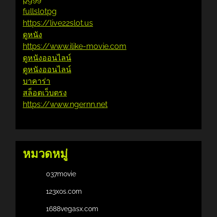
fullslotpg
https://live22slot.us
ดูหนัง
https://www.ilike-movie.com
ดูหนังออนไลน์
ดูหนังออนไลน์
บาคาร่า
สล็อตเว็บตรง
https://www.ngernn.net
หมวดหมู่
037movie
123xos.com
1688vegasx.com