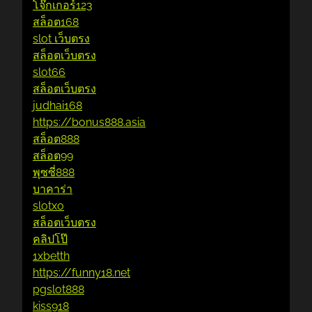
โจ๊กเกอร์123
สล็อต168
slot เว็บตรง
สล็อตเว็บตรง
slot66
สล็อตเว็บตรง
judhai168
https://bonus888.asia
สล็อต888
สล็อต99
พุซซี่888
บาคาร่า
slotxo
สล็อตเว็บตรง
คลิปโป๊
1xbetth
https://funny18.net
pgslot888
kiss918