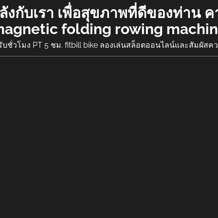
ังกับเรา เพื่อสุขภาพที่ดีของท่าน
 magnetic folding rowing machi
รับชั่วโมง PT 5 ชม. fitbill bike ลองเล่นสล็อตออนไลน์และสัมผัสค