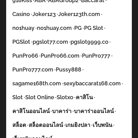
918Kiss
ABA
ABAGroup2
Baccarat
Casino
Joker123
Joker123th.com
no1huay
no1huay.com
PG
PG Slot
PGSlot
pgslot77.com
pgslot9999.co
PunPro66
PunPro66.com
PunPro777
PunPro777.com
Pussy888
sagame168th.com
sexybaccarat168.com
Slot
Slot Online
Slotxo
คาสิโน
คาสิโนออนไลน์
บาคาร่า
บาคาร่าออนไลน์
สล็อต
สล็อตออนไลน์
เกมยิงปลา
เว็บพนัน