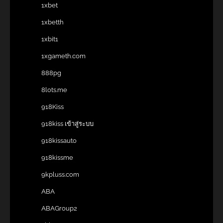
1xbet
1xbetth
1xbit1
1xgameth.com
888pg
8lots.me
918Kiss
918kiss เข้าสู่ระบบ
918kissauto
918kissme
9kpluss.com
ABA
ABAGroup2