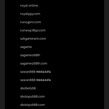
royal online
royal99y.com
run24pro.com
runway789s.com
s2kgamewin.com
sagame
sagame168th
sagame168th.com
sawan888 ทดลองเล่น
sawan888 ทดลองเล่น
sbobet168
sbotop1688.com
sbotop1688.com