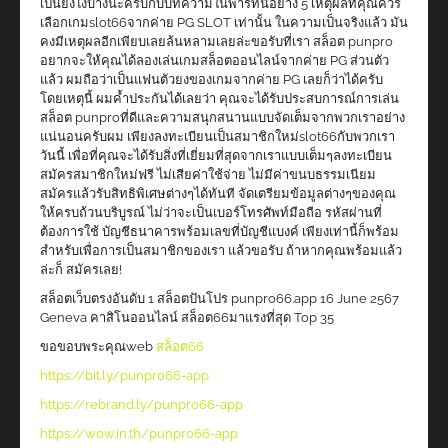
เป็นยังไงบ้างนะครับกับบทความในพาร์ทนี้อย่าง 5 เหตุผลที่คุณควร
เลือกเกมslot66จากค่าย PG SLOT เท่านั้น ในความเป็นจริงแล้ว มัน
คงมีเหตุผลอีกเพียบเลยล้นหลามเลยล่ะขอรับที่เรา สล็อต punpro
อยากจะให้คุณได้ลองเล่นเกมสล็อตออนไลน์จากค่าย PG ส่วนตัว
แล้ว ผมถือว่าเป็นแฟนตัวยงของเกมจากค่าย PG เลยก็ว่าได้ครับ
โดยเหตุนี้ ผมค้ำประกันได้เลยว่า คุณจะได้รับประสบการณ์การเล่น
สล็อต punproที่ดีและความสนุกสนานแบบจัดเต็มจากพวกเราอย่าง
แน่นอนครับผม เพียงลงทะเบียนเป็นสมาชิกใหม่slot66กับพวกเรา
วันนี้ เพื่อที่คุณจะได้รับสิ่งที่เยี่ยมที่สุดจากเราแบบเต็มๆลงทะเบียน
สมัครสมาชิกใหม่ฟรี ไม่เสียค่าใช้จ่าย ไม่มีค่าขนบธรรมเนียม
สมัครแล้วรับสิทธิพิเศษต่างๆได้ทันที จัดเตรียมข้อมูลต่างๆของคุณ
ให้ครบถ้วนบริบูรณ์ ไม่ว่าจะเป็นเบอร์โทรศัพท์มือถือ รหัสผ่านที่
ต้องการใช้ บัญชีธนาคารพร้อมเลขที่บัญชีแบงค์ เพียงเท่านี้ก็พร้อม
สำหรับเพื่อการเป็นสมาชิกของเรา แล้วขอรับ ถ้าหากคุณพร้อมแล้ว
ล่ะก็ สมัครเลย!
สล็อตเว็บตรงอันดับ 1 สล็อตปันโปร punpro66.app 16 June 2567
Geneva คาสิโนออนไลน์ สล็อต66มาแรงที่สุด Top 35
ขอขอบพระคุณweb
สล็อต66
https://bit.ly/punpro66-app
https://rebrand.ly/punpro66-app
https://wow.in.th/punpro66-app