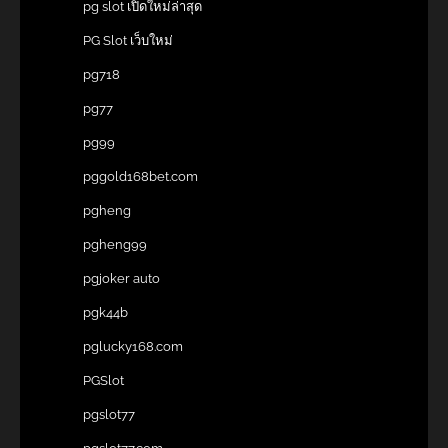
pg slot เปิดใหม่ล่าสุด
PG Slot เว็บใหม่
pg718
pg77
pg99
pggold168bet.com
pgheng
pgheng99
pgjoker auto
pgk44b
pglucky168.com
PGSlot
pgslot77