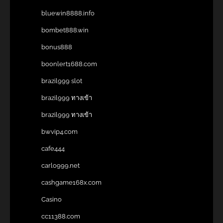
bluewin8888.info
bombet888.win
bonus888
boonlert1688.com
brazil999 slot
brazil999 ทางเข้า
brazil999 ทางเข้า
bwvip4.com
cafe444
carlo999.net
cashgame168x.com
Casino
cc11388.com