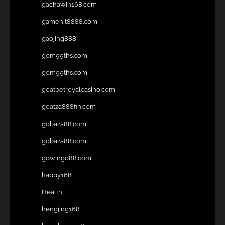
gachawin168.com
gamehit8888.com
gaojing888
gem99ths.com
gem99ths.com
goatbetroyalcasino.com
goatza888fin.com
gobaza88.com
gobaza88.com
gowingo88.com
happy168
Health
hengjing168