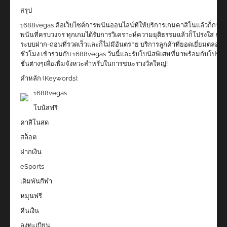
สรุป
1688vegas คือเว็บไซต์การพนันออนไลน์ที่ให้บริการเกมคาสิโนแล้วก็การ
พนันที่ครบวงจร ทุกเกมได้รับการวิเคราะห์ความยุติธรรมแล้วก็โปร่งใส กับ
ระบบฝาก-ถอนที่รวดเร็วและก็ไม่มีอันตราย บริการลูกค้าที่ยอดเยี่ยมตลอด 
ชั่วโมง เข้าร่วมกับ 1688vegas วันนี้และรับโบนัสพิเศษที่มาพร้อมกับโปรโ
ชั่นต่างๆเพื่อเพิ่มจังหวะสำหรับในการชนะรางวัลใหญ่!
คำหลัก (Keywords):
1688vegas
โบนัสฟรี
คาสิโนสด
สล็อต
ฝากเงิน
eSports
เดิมพันกีฬา
หมุนฟรี
คืนเงิน
ลงทะเบียน