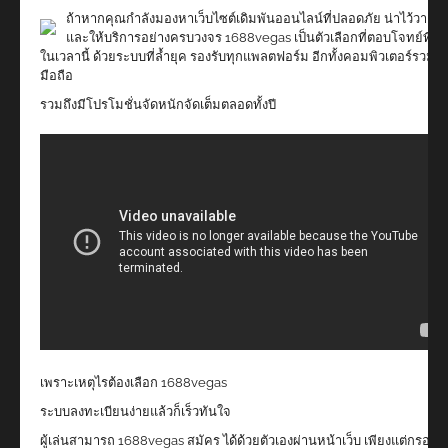
ถ้าหากคุณกำลังมองหาเว็บไซต์เดิมพันออนไลน์ที่ปลอดภัย น่าไว้วางใจ
และให้บริการอย่างครบวงจร 1688vegas เป็นตัวเลือกที่ตอบโจทย์ที่สุด
ในเวลานี้ ด้วยระบบที่ล้ำยุค รองรับทุกแพลตฟอร์ม อีกทั้งคอมพิวเตอร์รวมทั้
มือถือ
รวมถึงมีโปรโมชั่นจัดหนักจัดเต็มตลอดทั้งปี
เพราะเหตุไรต้องเลือก 1688vegas
ระบบลงทะเบียนง่ายแล้วก็เร็วทันใจ
ผู้เล่นสามารถ 1688vegas สมัคร ได้ด้วยตัวเองผ่านหน้าเว็บ เพียงแต่กรอก