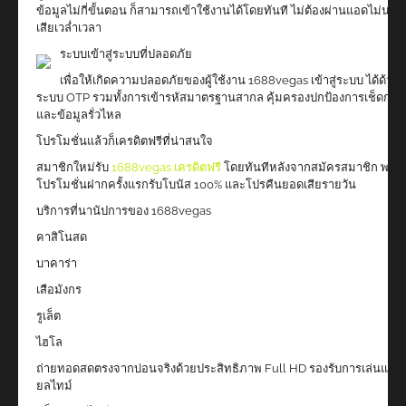
ข้อมูลไม่กี่ขั้นตอน ก็สามารถเข้าใช้งานได้โดยทันที ไม่ต้องผ่านแอดไม่นให้
เสียเวล่ำเวลา
ระบบเข้าสู่ระบบที่ปลอดภัย
เพื่อให้เกิดความปลอดภัยของผู้ใช้งาน 1688vegas เข้าสู่ระบบ ได้ด้วย
ระบบ OTP รวมทั้งการเข้ารหัสมาตรฐานสากล คุ้มครองปกป้องการเช็ดกแ
และข้อมูลรั่วไหล
โปรโมชั่นแล้วก็เครดิตฟรีที่น่าสนใจ
สมาชิกใหม่รับ
1688vegas เครดิตฟรี
โดยทันทีหลังจากสมัครสมาชิก พร้อ
โปรโมชั่นฝากครั้งแรกรับโบนัส 100% และโปรคืนยอดเสียรายวัน
บริการที่นานัปการของ 1688vegas
คาสิโนสด
บาคาร่า
เสือมังกร
รูเล็ต
ไฮโล
ถ่ายทอดสดตรงจากบ่อนจริงด้วยประสิทธิภาพ Full HD รองรับการเล่นแบบเ
ยลไทม์