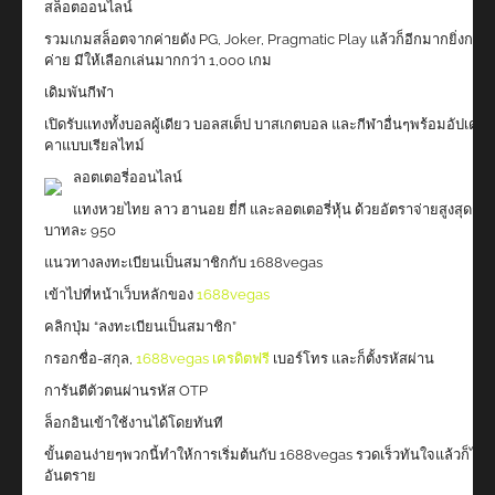
สล็อตออนไลน์
รวมเกมสล็อตจากค่ายดัง PG, Joker, Pragmatic Play แล้วก็อีกมากยิ่งกว่า
ค่าย มีให้เลือกเล่นมากกว่า 1,000 เกม
เดิมพันกีฬา
เปิดรับแทงทั้งบอลผู้เดียว บอลสเต็ป บาสเกตบอล และกีฬาอื่นๆพร้อมอัปเดต
คาแบบเรียลไทม์
ลอตเตอรี่ออนไลน์
แทงหวยไทย ลาว ฮานอย ยี่กี และลอตเตอรี่หุ้น ด้วยอัตราจ่ายสูงสุดถึง
บาทละ 950
แนวทางลงทะเบียนเป็นสมาชิกกับ 1688vegas
เข้าไปที่หน้าเว็บหลักของ
1688vegas
คลิกปุ่ม “ลงทะเบียนเป็นสมาชิก”
กรอกชื่อ-สกุล,
1688vegas เครดิตฟรี
เบอร์โทร และก็ตั้งรหัสผ่าน
การันตีตัวตนผ่านรหัส OTP
ล็อกอินเข้าใช้งานได้โดยทันที
ขั้นตอนง่ายๆพวกนี้ทำให้การเริ่มต้นกับ 1688vegas รวดเร็วทันใจแล้วก็ไม่ม
อันตราย