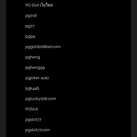
PG Slot เว็บใหม่
pg718
pg77
pg99
pggold168bet.com
pgheng
pgheng99
pgjoker auto
pgk44b
pglucky168.com
PGSlot
pgslot77
pgslot77.com