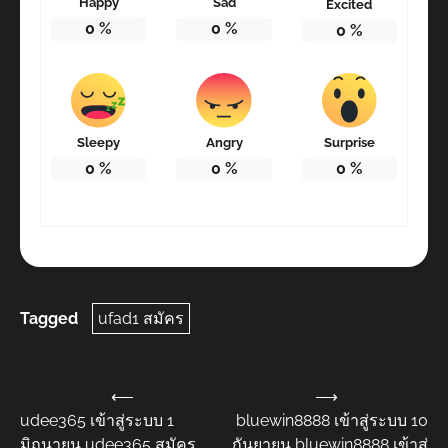
Happy
Sad
Excited
0
%
0
%
0
%
Sleepy
Angry
Surprise
0
%
0
%
0
%
Tagged
ufad1 สมัคร
⟵
⟶
แนะแนว
udee365 เข้าสู่ระบบ 1
bluewin8888 เข้าสู่ระบบ 10
เรื่อง
มิถุนายน udee365 สมัคร
กันยายน bluewin8888 เข้าสู่