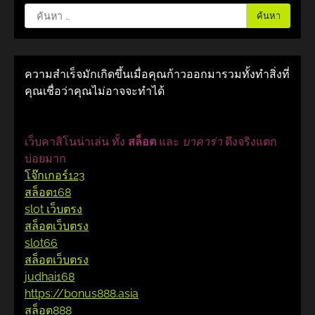
ค้นหา
สำหรับ:
ความสำเร็จมักเกิดขึ้นเมื่อคุณก้าวออกมารวมทั้งทำสิ่งที่
คุณเชื่อว่าคุณไม่อาจจะทำได้
เว็บคาสิโนน่าเล่น ทั้ง
สล็อต
และ
บาคาร่า
ตึงจริงแตก
บ่อยมาก
โจ๊กเกอร์123
สล็อต168
slot เว็บตรง
สล็อตเว็บตรง
slot66
สล็อตเว็บตรง
judhai168
https://bonus888.asia
สล็อต888