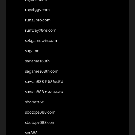
royal99y.com
run24pro.com
runway789s.com
s2kgamewin.com
sagame
sagame168th
sagame168th.com
sawan888 ทดลองเล่น
sawan888 ทดลองเล่น
sbobet168
sbotop1688.com
sbotop1688.com
scr888