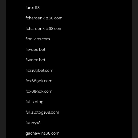
faro168
fcharoenkit168.com
fcharoenkit168.com
finnivips.com
fiwdee.bet
fiwdee.bet
fizz169bet.com
fox689ok.com
fox689ok.com
fullslotpg
fullslotpg168.com
funny18
gachawin168.com