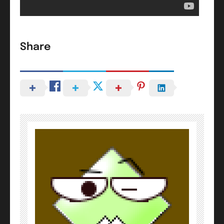
Share