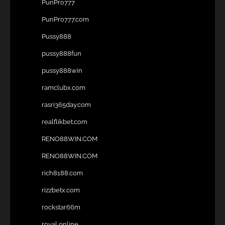
PunPro777
PunPro777.com
Pussy888
pussy888fun
pussy888win
ramclubx.com
rasri365day.com
realflikbet.com
RENO88WIN.COM
RENO88WIN.COM
rich8188.com
rizzbetx.com
rockstar66m
royal online