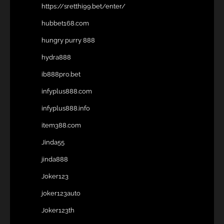
https://sretthi99.bet/enter/
hubbet168.com
hungry purry 888
hydra888
ib888pro.bet
infyplus888.com
infyplus888.info
item388.com
Jinda55
jinda888
Joker123
joker123auto
Joker123th