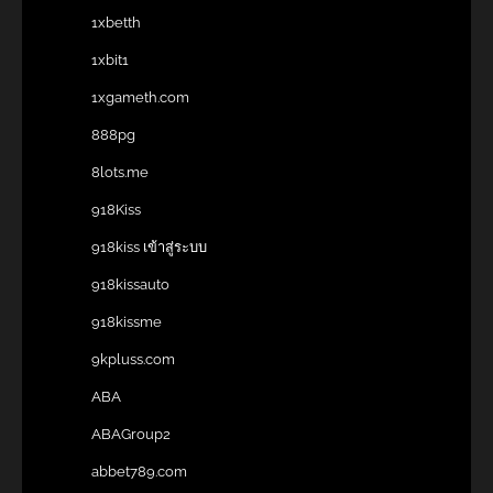
1xbetth
1xbit1
1xgameth.com
888pg
8lots.me
918Kiss
918kiss เข้าสู่ระบบ
918kissauto
918kissme
9kpluss.com
ABA
ABAGroup2
abbet789.com