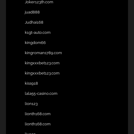
Joker123th.com
juad888
Judhai168
k1gt-auto.com
kingdom66
kingromans789.com
kingxxxbet123.com
kingxxxbet123.com
kiss918
lala55-casino.com
lion123
lionth168.com
lionth168.com