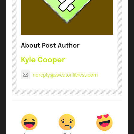
About Post Author
Kyle Cooper
noreply@sweatonfitness.com