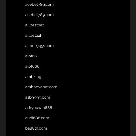
acebet789.com
acebet789.com
allbestbet
allbet24hr
allone745s.com
alot66
alot666
ambking
ambnovabet.com
asb9999.com
askyouwin888
audi688.com
ba88th.com