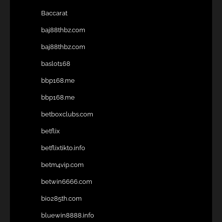
Baccarat
baj88thbz.com
baj88thbz.com
baslot168
bbp168.me
bbp168.me
betboxclubs.com
betflix
betflixtikto.info
betm4vip.com
betwin6666.com
bio285th.com
bluewin8888.info