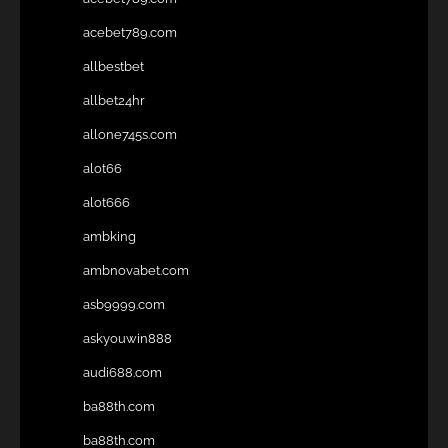
acebet789.com
allbestbet
allbet24hr
allone745s.com
alot66
alot666
ambking
ambnovabet.com
asb9999.com
askyouwin888
audi688.com
ba88th.com
ba88th.com