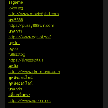
sagame
joker123
http://www.movie87hd.com
พุซซี่888
https://pussy888win.com
บาคาร่า
https://www.pgslot.golf
pgslot
pg99
fullslotpg
https://live22slot.us
ดูหนัง
https://www.ilike-movie.com
ดูหนังออนไลน์
ดูหนังออนไลน์
บาคาร่า
สล็อตเว็บตรง
https://www.ngernn.net