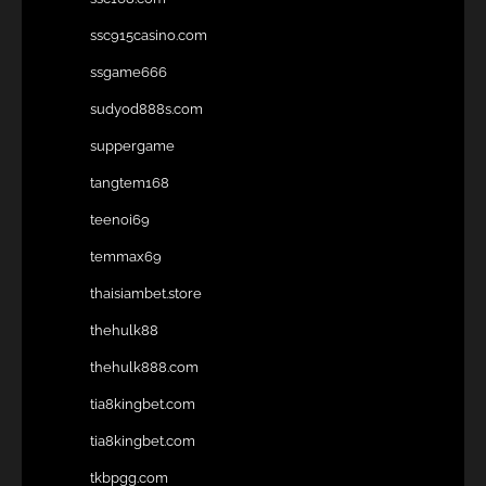
ssc915casino.com
ssgame666
sudyod888s.com
suppergame
tangtem168
teenoi69
temmax69
thaisiambet.store
thehulk88
thehulk888.com
tia8kingbet.com
tia8kingbet.com
tkbpgg.com