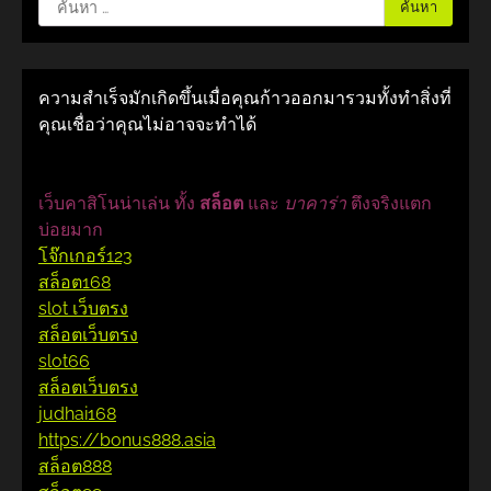
สำหรับ:
ความสำเร็จมักเกิดขึ้นเมื่อคุณก้าวออกมารวมทั้งทำสิ่งที่
คุณเชื่อว่าคุณไม่อาจจะทำได้
เว็บคาสิโนน่าเล่น ทั้ง
สล็อต
และ
บาคาร่า
ตึงจริงแตก
บ่อยมาก
โจ๊กเกอร์123
สล็อต168
slot เว็บตรง
สล็อตเว็บตรง
slot66
สล็อตเว็บตรง
judhai168
https://bonus888.asia
สล็อต888