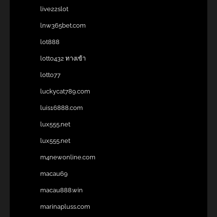
live22slot
lnw365bet.com
lot888
lotto432 ทางเข้า
lotto77
luckycat789.com
luis16888.com
lux555.net
lux555.net
m4newonline.com
macau69
macau888.win
marinapluss.com