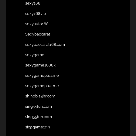
sexy168
sexy168vip
sexyauto168
Sexybaccarat
sexybaccarat168.com
sexygame
sexygame1688k
sexygameplus.me
sexygameplus.me
shinobi24hr.com
sing55fun.com
sing55fun.com
six9game.win