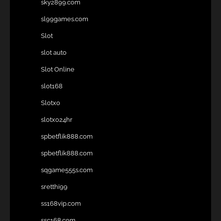
sky2899.com
sl99games.com
Slot
slot auto
Slot Online
slot168
Slotxo
slotxo24hr
spbetflik888.com
spbetflik888.com
sqgame555s.com
sretthi99
ss168vip.com
ssc168.com