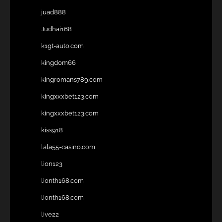
juad888
Judhai168
k1gt-auto.com
kingdom66
kingromans789.com
kingxxxbet123.com
kingxxxbet123.com
kiss918
lala55-casino.com
lion123
lionth168.com
lionth168.com
live22