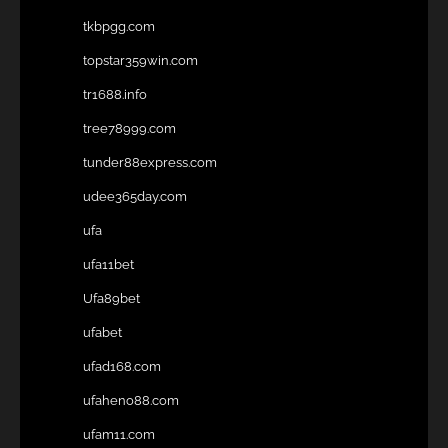
tkbpgg.com
topstar359win.com
tr1688.info
tree78999.com
tunder88express.com
udee365day.com
ufa
ufa11bet
Ufa89bet
ufabet
ufad168.com
ufaheno88.com
ufam11.com