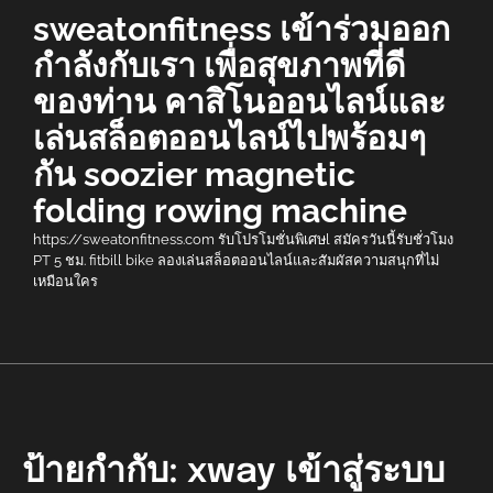
Skip
sweatonfitness เข้าร่วมออก
to
กำลังกับเรา เพื่อสุขภาพที่ดี
content
ของท่าน คาสิโนออนไลน์และ
เล่นสล็อตออนไลน์ไปพร้อมๆ
กัน soozier magnetic
folding rowing machine
https://sweatonfitness.com รับโปรโมชั่นพิเศษl สมัครวันนี้รับชั่วโมง
PT 5 ชม. fitbill bike ลองเล่นสล็อตออนไลน์และสัมผัสความสนุกที่ไม่
เหมือนใคร
ป้ายกำกับ:
xway เข้าสู่ระบบ