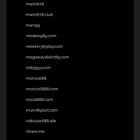
mario678
mario678.club
mars95
medee989.com
meekin365day.com
megawaysbet789.com
mib555s.com
mono1688
mono16888.com
moza888.com
mun789slot.com
nakoya1688.site
nbwin.me