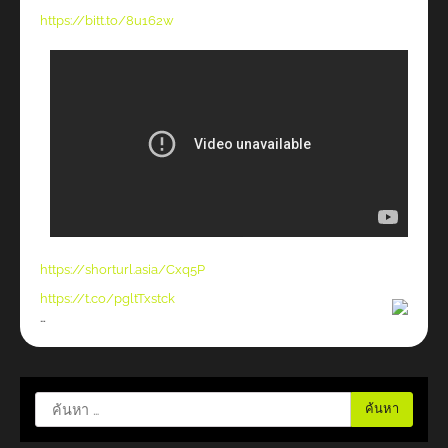
https://bitt.to/8u162w
https://shorturl.asia/Cxq5P
https://t.co/pgltTxstck
…
ค้นหา
สำหรับ: