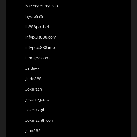
hungry purry 888
hydra888
ib888pro.bet
infyplus888.com
infyplus888.info
item388.com
Jinda55
jinda888
Joker123
joker123auto
Joker123th
Joker123th.com
juad888