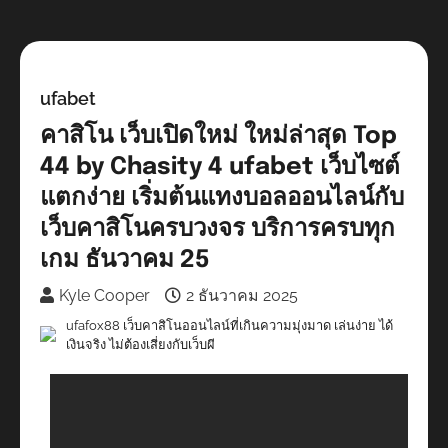
ufabet
คาสิโน เว็บเปิดใหม่ ใหม่ล่าสุด Top
44 by Chasity 4 ufabet เว็บไซต์
แตกง่าย เริ่มต้นแทงบอลออนไลน์กับ
เว็บคาสิโนครบวงจร บริการครบทุก
เกม ธันวาคม 25
Kyle Cooper
2 ธันวาคม 2025
ufafox88 เว็บคาสิโนออนไลน์ที่เกินความมุ่งมาด เล่นง่าย ได้
เงินจริง ไม่ต้องเสี่ยงกับเว็บผี