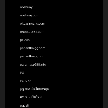
no1huay
no1huay.com
okcasino159.com
onoplus168.com
p2vvip
pananthai99.com
pananthai99.com
paramax1688.info
PG
PG Slot
pg slot เปิดใหม่ล่าสุด
PG Slot เว็บใหม่
pg718