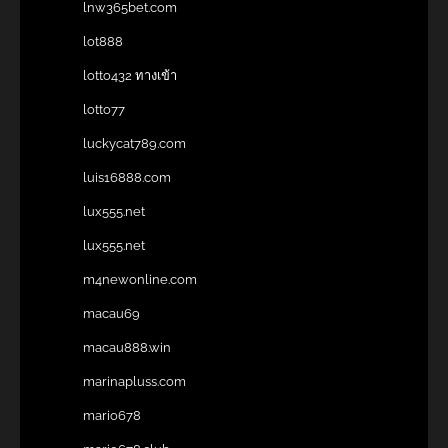
lnw365bet.com
lot888
lotto432 ทางเข้า
lotto77
luckycat789.com
luis16888.com
lux555.net
lux555.net
m4newonline.com
macau69
macau888.win
marinapluss.com
mario678