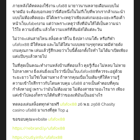
ภายหลังได้ทดลองใช้งาน ufa88 มายาวนานหลายเดือนแบบไม่
ขาดมือ จะต้องบอกเลยว่านี่คือหนึ่งในไม่กี่เว็บที่พวกเรากล้าแนะนำ
แบบไม่ต้องคิดเยอะ มิได้เพราะเหตุว่าเพียงแค่เกมเยอะแยะหรือเค้า
หน้าเว็บufabetงาม แต่ว่าเพราะเหตุว่าสิ่งที่มันให้ได้เป็นความน่า
ไว้ใจ ความยั่งยืน แล้วก็ความแฟร์ที่สัมผัสได้แต่ละวัน
ไม่ว่าจะเล่นสายไหน สล็อต คาสิโน ยิงปลา เกมโต๊ะ หรือกีฬา
ufafox88 มีให้หมด และไม่ได้ใส่มาแบบหยาบๆทุกหมวดมีค่ายดัง
เกมคุณภาพ เล่นแล้วรู้สึกเลยว่าเว็บนี้ตั้งอกตั้งใจทำ ไม่ได้มาเปิดเพียง
แค่แป๊บๆแล้วหายไป
ในที่สุดเป็นคณะทำงานหลังบ้านที่ตอบเร็ว คุยรู้เรื่อง ไม่หลบ ไม่หาย
ไปกลางทาง ยิ่งเล่นยิ่งแน่ใจว่านี่เป็นเว็บufafox88ที่ควรจะอยู่ด้วย
ระยะยาว ไม่ใช่เว็บผ่านทาง ถ้าหากคุณเบื่อเว็บเดิมๆที่ให้ความรู้
ความเข้าใจสึกราวกับโดนควบคุม ufa88 อาจเป็นคำตอบที่คุณ
กำลังหาอยู่ เพราะว่ามันไม่ต้องอวย ไม่ต้องสาธยายอะไรมาก เพียง
แค่เข้าไปลองก็ทราบได้ทันทีว่าของแท้มันเป็นอย่างไร
ทดลองเล่นสล็อตทุกค่ายฟรี
ufafox88
26 พ.ย. 2568 Chasity
casino ufa88 มาแรงที่สุด Top 4
ขอขอบคุณwebsite
ufafox88
https://rebrand.ly/ufafox88
https://cutly.info/ufafox88