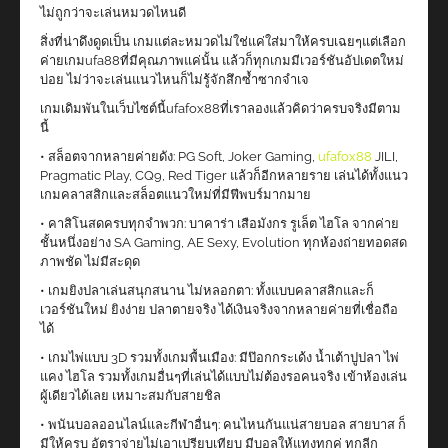
ไม่ถูกว่าจะเล่นหมวดไหนดี
สิ่งที่น่าดึงดูดเป็น เกมแต่ละหมวดไม่ใช่แค่ใส่มาให้ครบเฉยๆแต่เลือก
ค่ายเกมufa88ที่มีคุณภาพแค่นั้น แล้วก็ทุกเกมมีเวอร์ชันอัปเดตใหม่
บ่อย ไม่ว่าจะเล่นแนวไหนก็ไม่รู้จักสึกซ้ำซากจำเจ
เกมเดิมพันในเว็บไซต์นี้ufafox88ที่เราลองแล้วคิดว่าครบจริงมีตาม
นี้
• สล็อตจากหลายค่ายดัง: PG Soft, Joker Gaming,
ufafox88
JILI,
Pragmatic Play, CQ9, Red Tiger แล้วก็อีกหลายราย เล่นได้ทั้งแนว
เกมคลาสสิกและสล็อตแนวใหม่ที่มีฟีพบร์มากมาย
• คาสิโนสดครบทุกจำพวก: บาคาร่า เสือมังกร รูเล็ต ไฮโล จากค่าย
ชั้นหนึ่งอย่าง SA Gaming, AE Sexy, Evolution ทุกห้องถ่ายทอดสด
ภาพชัด ไม่มีสะดุด
• เกมยิงปลาเล่นสนุกสนาน ไม่หลอกตา: ทั้งแบบคลาสสิกและก็
เวอร์ชันใหม่ ยิงง่าย ปลาตายจริง ได้เงินจริงจากหลายค่ายที่เชื่อถือ
ได้
• เกมไพ่แบบ 3D รวมทั้งเกมพื้นเมือง: มีป๊อกกระเด้ง น้ำเต้าปูปลา ไพ่
แคง ไฮโล รวมทั้งเกมอื่นๆที่เล่นได้แบบไม่ต้องรอคนจริง เข้าห้องเล่น
ผู้เดียวได้เลย เหมาะสมกับสายชิล
• พนันบอลออนไลน์และกีฬาอื่นๆ: คนไหนกันแน่สายบอล สายบาส ก็
มีให้ครบ อัตราจ่ายไม่เอาเปรียบเทียบ มีบอลให้แทงทุกคู่ ทุกลีก