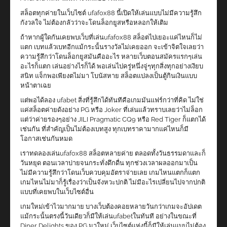
สล็อตทุกค่ายในเว็บไซต์ ufafox88 นี้เปิดให้เล่นแบบไม่มีความรู้สึก
กังวลใจ ไม่ต้องกลัวว่าจะโดนล็อกยูสหรือหลอกให้เติม
ถ้าหากผู้ใดกันเคยพบเว็บที่เล่นufafox88 สล็อตไปเยอะแค่ไหนก็ไม่
แตก เบทแล้วเบทอีกแม้กระนั้นรางวัลไม่เคยออก จะเข้าจิตใจเลยว่า
ความรู้สึกว่าโดนล็อกยูสมันคืออะไร หลายเว็บตอนสมัครแรกๆเล่น
อะไรก็แตก เล่นอย่างไรก็ได้ พอเล่นไปครู่หนึ่งจู่ๆทุกสิ่งทุกอย่างเงียบ
สนิท แจ็กพอเพียงตไม่มา โบนัสหาย สล็อตแปลงเป็นตู้กินเงินแบบ
หน้าตาเฉย
แต่พอได้ลอง ufabet สิ่งที่รู้สึกได้ทันทีคือเกมมันแฟร์กว่าที่คิด ไม่ใช่
แค่สล็อตค่ายดังอย่าง PG หรือ Joker ที่เล่นแล้วทราบเลยว่าไม่ล็อก
แต่ว่าค่ายรองๆอย่าง JILI Pragmatic CQ9 หรือ Red Tiger ก็แตกได้
เช่นกัน ที่สำคัญเป็นไม่ต้องเบทสูง ทุกเบทราคามากแค่ไหนก็มี
โอกาสเช่นกันหมด
เราทดลองเล่นufafox88 สล็อตหลายค่าย ตลอดทั้งวันธรรมดาและก็
วันหยุด ตอนเวลาบ่ายจนกระทั่งดึกดื่น ทุกช่วงเวลาผลออกมาเป็น
ไม่มีความรู้สึกว่าโดนเว็บควบคุมอัตราจ่ายเลย เกมไหนแตกก็แตก
เกมไหนไม่มาก็รู้เรื่องว่าเป็นจังหวะปกติ ไม่มีอะไรเปลี่ยนไปจากปกติ
แบบที่เคยพบในเว็บไซต์อื่น
เกมใหม่เข้าไวมากมาย บางเว็บต้องคอยหลายวันกว่าเกมจะอัปเดต
แม้กระนั้นตรงนี้วันเดียวก็มีให้เล่นufabetในทันที อย่างในขณะที่
Diner Delights ของ PG มาใหม่ เว็บไซต์แห่งนี้ก็มีให้เล่นแบบไม่ต้อง