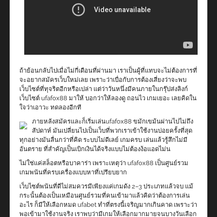
ถ้าย้อนกลับไปเมื่อไม่กี่เดือนที่ผ่านมา เราเป็นผู้ที่แทบจะไม่ต้องการที่
จะอยากสมัครเว็บใหม่เลย เพราะว่าเบื่อกับการต้องเสี่ยงว่าจะพบ
เว็บไซต์ที่ทุจริตอีกหรือเปล่า แต่ว่าวันหนึ่งมีคนภายในกรุ๊ปส่งลิงก์
เว็บไซต์ ufafox88 มาให้ บอกว่าให้ลองดู ถอนไว เกมเยอะ เลยคิดใน
ใจว่าเอาวะ ทดลองอีกที
ภายหลังสมัครและก็เริ่มเล่นufafox88 ขมักเขม้นผ่านไปไม่ถึง
สัปดาห์ มันเปลี่ยนไปเป็นเว็บที่พวกเราเข้าใช้งานบ่อยครั้งที่สุด
ทุกอย่างมันลื่นกว่าที่คิด ระบบไม่ดีเลย์ เกมครบ เล่นแล้วรู้สึกไม่มี
อันตราย ที่สำคัญเป็นเบิกเงินได้จริงแบบไม่ต้องง้อแอดไม่น
ไม่ใช่แค่สล็อตหรือบาคาร่า เพราะเหตุว่า ufafox88 เป็นศูนย์รวม
เกมพนันที่ครบเครื่องแบบหาที่เปรียบยาก
เว็บไซต์พนันที่ดีไม่สมควรมีเพียงแค่เกมดัง 2–3 ประเภทแล้วจบ แม้
กระนั้นต้องเป็นเหมือนศูนย์รวมที่คนเข้ามาแล้วคิดว่าต้องการเล่น
อะไร ก็มีให้เลือกหมด ufabet ทำที่ตรงนี้เจริญมากเกินคาด เพราะว่า
พอเข้ามาใช้งานจริง เราพบว่ามีเกมให้เลือกมากมายจนบางวันเลือก