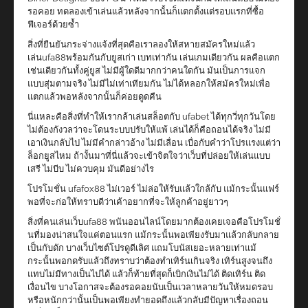
รอคอย ทดลองเข้าเล่นแล้วหลังจากนั้นก็แตกตั้งแต่รอบแรกที่ซื้อ
ฟีเจอร์ด้วยซ้ำ
สิ่งที่ยืนยันกระจ่างแจ้งที่สุดคือเราลองให้สหายสมัครใหม่แล้ว
เล่นufa88พร้อมกันกับยูสเก่า เบทเท่ากัน เล่นเกมเดียวกัน ผลคือแตก
เช่นเดียวกันทั้งคู่ยูส ไม่มีผู้ใดดีมากกว่าคนใดกัน มันเป็นการแจก
แบบสุ่มตามจริง ไม่มีไม่เท่าเทียมกัน ไม่ได้หลอกให้สมัครใหม่เพื่อ
แตกแล้วพอหลังจากนั้นก็ค่อยดูดคืน
นี่แหละคือสิ่งที่ทำให้เรากล้าเล่นสล็อตกับ ufabet ได้ทุกวี่ทุกวันโดย
ไม่ต้องกังวลว่าจะโดนระบบปรับให้แพ้ เล่นได้ก็คือถอนได้จริง ไม่มี
เอาเงินกลับไป ไม่มีคำกล่าวอ้าง ไม่มีเลื่อน เบื่อกับคำว่าโปรแรงแต่ว่า
ล็อกยูสไหม ถ้างั้นมาที่นี่แล้วจะเข้าจิตใจว่าเว็บที่ปล่อยให้เล่นแบบ
เสรี ไม่บีบ ไม่ควบคุม มันดีอย่างไร
โปรโมชั่น ufafox88 ไม่เวอร์ ไม่ล่อให้รับแล้วใกล้กับ แม้กระนั้นแฟร์
พอที่จะก่อให้ทราบดีว่าเค้าอยากที่จะให้ลูกค้าอยู่ยาวๆ
สิ่งที่คนเล่นเว็บufa88 พนันออนไลน์โดยมากต้องเคยเจอคือโปรโมชั่
นที่มองน่าสนใจแค่ตอนแรก แม้กระนั้นพอเพียงรับมาแล้วกลับกลาย
เป็นกับดัก บางเว็บไซต์โปรดูดีเลิศ แถมโบนัสเยอะหลายเท่าแม้
กระนั้นพอกดรับแล้วถึงทราบว่าต้องทำเทิร์นเกินจริง เทิร์นสูงจนถึง
แทบไม่มีทางเป็นไปได้ แล้วก็ท้ายที่สุดก็เบิกเงินไม่ได้ ติดเทิร์น ติด
เงื่อนไข บางโอกาสจะต้องรอคอยนับเป็นเวลาหลายวันให้หมดรอบ
หรือหนักกว่านั้นเป็นพอเพียงทำยอดถึงแล้วกลับมีปัญหาเรื่องถอน