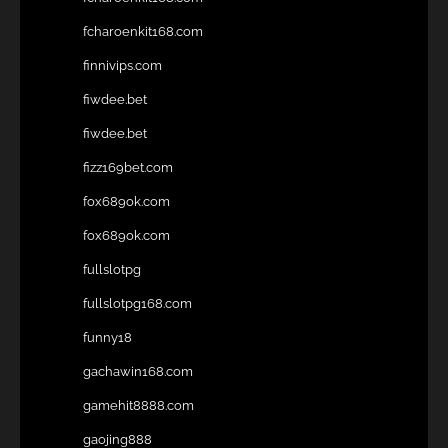
fcharoenkit168.com
finnivips.com
fiwdee.bet
fiwdee.bet
fizz169bet.com
fox689ok.com
fox689ok.com
fullslotpg
fullslotpg168.com
funny18
gachawin168.com
gamehit8888.com
gaojing888