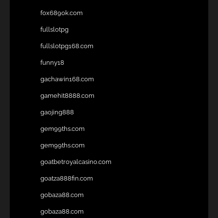
fox689ok.com
fullslotpg
fullslotpg168.com
funny18
gachawin168.com
gamehit8888.com
gaojing888
gem99ths.com
gem99ths.com
goatbetroyalcasino.com
goatza888fin.com
gobaza88.com
gobaza88.com