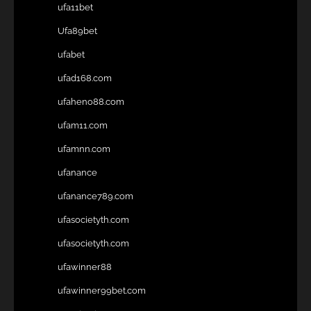
ufa11bet
Ufa89bet
ufabet
ufad168.com
ufaheno88.com
ufam11.com
ufamnn.com
ufanance
ufanance789.com
ufasocietyth.com
ufasocietyth.com
ufawinner88
ufawinner99bet.com