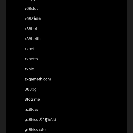
168slot
168สล็อต
188bet
188betth
1xbet
1xbetth
1xbit1
1xgameth.com
888pg
8lots.me
918Kiss
918kiss เข้าสู่ระบบ
918kissauto