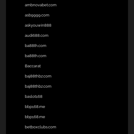
ambnovabet.com
asb9999.com
askyouwin888
audi688.com
ba88th.com
ba88th.com
Baccarat
baj88thbz.com
baj88thbz.com
baslot168
bbp168.me
bbp168.me
betboxclubs.com