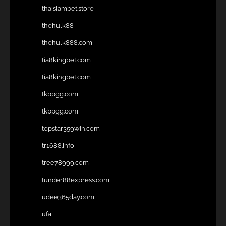
thaisiambet.store
thehulk88
thehulk888.com
tia8kingbet.com
tia8kingbet.com
tkbpgg.com
tkbpgg.com
topstar359win.com
tr1688.info
tree78999.com
tunder88express.com
udee365day.com
ufa