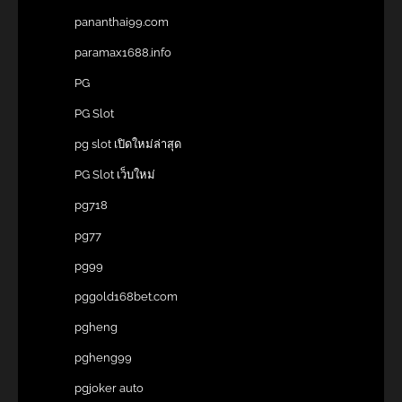
pananthai99.com
paramax1688.info
PG
PG Slot
pg slot เปิดใหม่ล่าสุด
PG Slot เว็บใหม่
pg718
pg77
pg99
pggold168bet.com
pgheng
pgheng99
pgjoker auto