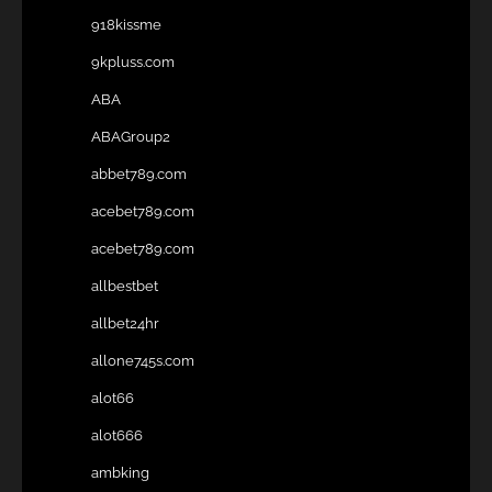
918kissme
9kpluss.com
ABA
ABAGroup2
abbet789.com
acebet789.com
acebet789.com
allbestbet
allbet24hr
allone745s.com
alot66
alot666
ambking