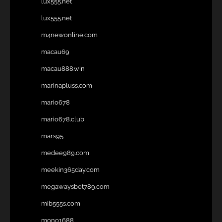
lux555.net
lux555.net
m4newonline.com
macau69
macau888.win
marinapluss.com
mario678
mario678.club
mars95
medee989.com
meekin365day.com
megawaysbet789.com
mib555s.com
mono1688