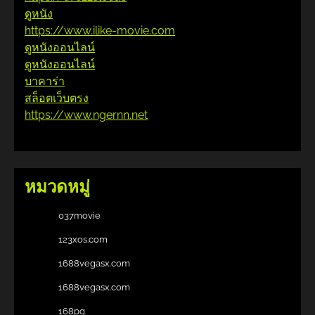
ดูหนัง
https://www.ilike-movie.com
ดูหนังออนไลน์
ดูหนังออนไลน์
บาคาร่า
สล็อตเว็บตรง
https://www.ngernn.net
หมวดหมู่
037movie
123xos.com
1688vegasx.com
1688vegasx.com
168pg