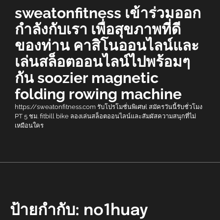
Skip
sweatonfitness เข้าร่วมออก
to
กำลังกับเรา เพื่อสุขภาพที่ดี
content
ของท่าน คาสิโนออนไลน์และ
เล่นสล็อตออนไลน์ไปพร้อมๆ
กัน soozier magnetic
folding rowing machine
https://sweatonfitness.com รับโปรโมชั่นพิเศษl สมัครวันนี้รับชั่วโมง
PT 5 ชม. fitbill bike ลองเล่นสล็อตออนไลน์และสัมผัสความสนุกที่ไม่
เหมือนใคร
ป้ายกำกับ:
no1huay