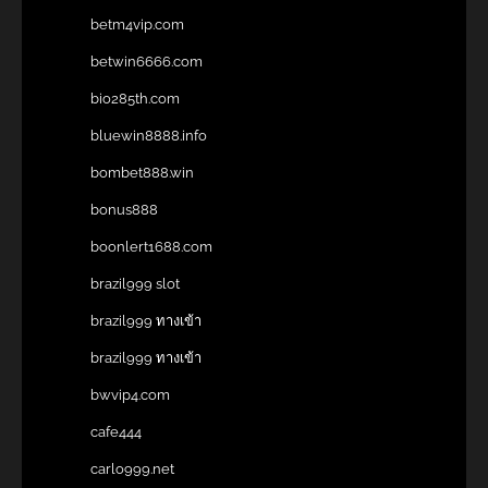
betm4vip.com
betwin6666.com
bio285th.com
bluewin8888.info
bombet888.win
bonus888
boonlert1688.com
brazil999 slot
brazil999 ทางเข้า
brazil999 ทางเข้า
bwvip4.com
cafe444
carlo999.net