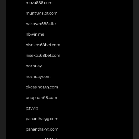
moza888.com
mun789slot.com
nakoya1688.site
nbwin.me
niseko168bet.com
niseko168bet.com
no1huay
no1huay.com
okcasino159.com
onoplus168.com
p2vvip
pananthai99.com
pananthai99.com