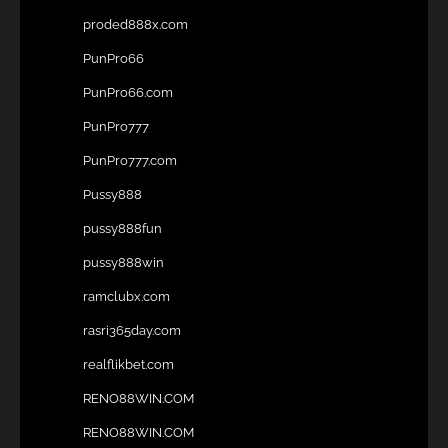
proded888x.com
PunPro66
PunPro66.com
PunPro777
PunPro777.com
Pussy888
pussy888fun
pussy888win
ramclubx.com
rasri365day.com
realflikbet.com
RENO88WIN.COM
RENO88WIN.COM