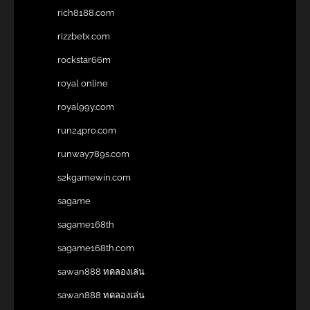
rich8188.com
rizzbetx.com
rockstar66m
royal online
royal99y.com
run24pro.com
runway789s.com
s2kgamewin.com
sagame
sagame168th
sagame168th.com
sawan888 ทดลองเล่น
sawan888 ทดลองเล่น