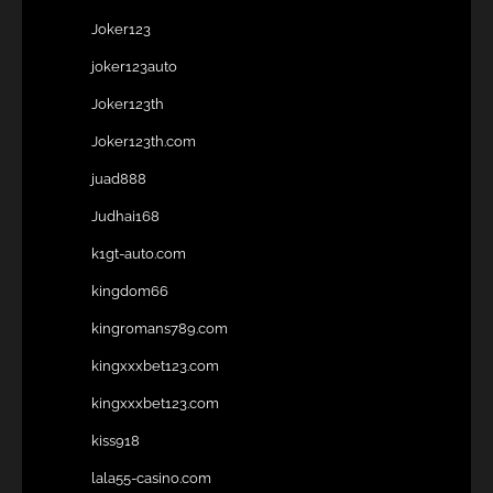
Joker123
joker123auto
Joker123th
Joker123th.com
juad888
Judhai168
k1gt-auto.com
kingdom66
kingromans789.com
kingxxxbet123.com
kingxxxbet123.com
kiss918
lala55-casino.com