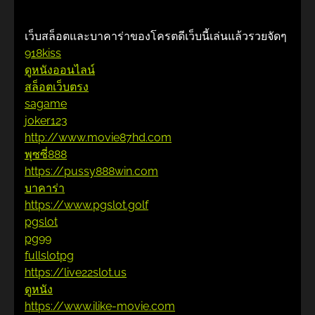
เว็บสล็อตและบาคาร่าของโครตดีเว็บนี้เล่นแล้วรวยจัดๆ
918kiss
ดูหนังออนไลน์
สล็อตเว็บตรง
sagame
joker123
http://www.movie87hd.com
พุซซี่888
https://pussy888win.com
บาคาร่า
https://www.pgslot.golf
pgslot
pg99
fullslotpg
https://live22slot.us
ดูหนัง
https://www.ilike-movie.com