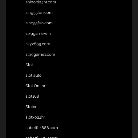
shinobi24hr.com
sing55fun.com
sing55fun.com
six9game.win
sky2899.com
sl99games.com
Slot
slot auto
Slot Online
slot168
Slotxo
slotxo24hr
spbetflik888.com