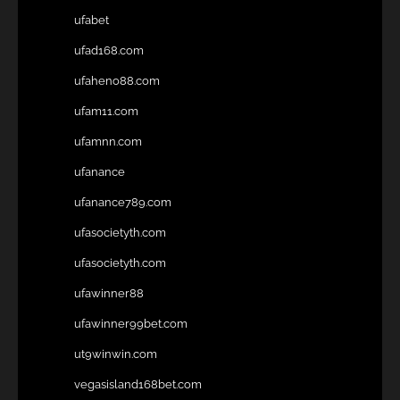
ufabet
ufad168.com
ufaheno88.com
ufam11.com
ufamnn.com
ufanance
ufanance789.com
ufasocietyth.com
ufasocietyth.com
ufawinner88
ufawinner99bet.com
ut9winwin.com
vegasisland168bet.com