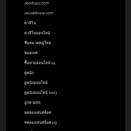
zeed1911.com
zeus88new.com
คาสิโน
คาสิโนออนไลน์
ชื่อหมวดหมู่ใหม่
ซอยเบท
ซื้อหวยออนไลน์ 24
ดูหนัง
ดูหนังออนไลน์
ดูหนังออนไลน์ 2023
ถูกหวย88
ทดลองเล่นสล็อต
ทดลองเล่นสล็อต pg