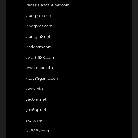
vegasisland168bet.com
viperpro1.com
viperpro1.com
vipmgm8.net
visdomm.com
vvip16688.com
www.tuktukth.us
xpay88game.com
xway.info
yak699.net
yak699.net
z5vip.me
zaf888s.com