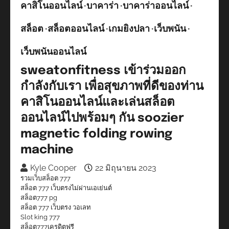
คาสิโนออนไลน์
บาคาร่า
บาคาร่าออนไลน์
สล็อต
สล็อตออนไลน์
เกมยิงปลา
เว็บพนัน
เว็บพนันออนไลน์
sweatonfitness เข้าร่วมออก
กำลังกับเรา เพื่อสุขภาพที่ดีของท่าน
คาสิโนออนไลน์และเล่นสล็อต
ออนไลน์ไปพร้อมๆ กัน soozier
magnetic folding rowing
machine
Kyle Cooper
22 มิถุนายน 2023
รวมเว็บสล็อต 777
สล็อต 777 เว็บตรงไม่ผ่านเอเย่นต์
สล็อต777 pg
สล็อต 777 เว็บตรง วอเลท
Slot king 777
สล็อต777เครดิตฟรี