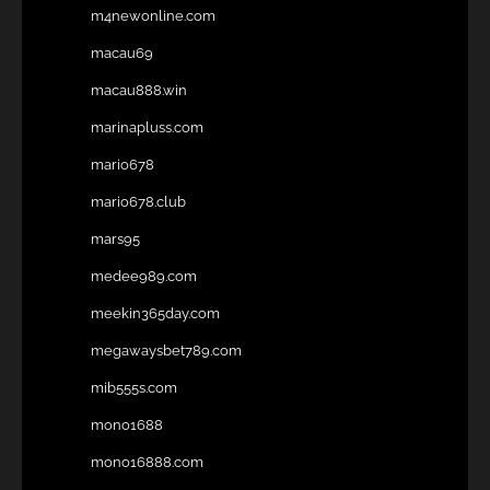
m4newonline.com
macau69
macau888.win
marinapluss.com
mario678
mario678.club
mars95
medee989.com
meekin365day.com
megawaysbet789.com
mib555s.com
mono1688
mono16888.com