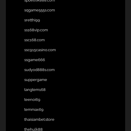
spbetflik888.com
sqgame555s.com
sretthi99
ss168vip.com
ssc168.com
ssc915casino.com
ssgame666
sudyod888s.com
suppergame
tangtem168
teenoi69
temmax69
thaisiambet.store
thehulk88