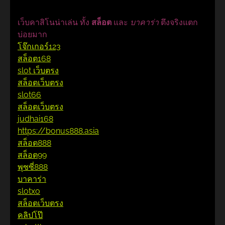
เว็บคาสิโนน่าเล่น ทั้ง
สล็อต
และ
บาคาร่า
ตึงจริงแตก
บ่อยมาก
โจ๊กเกอร์123
สล็อต168
slot เว็บตรง
สล็อตเว็บตรง
slot66
สล็อตเว็บตรง
judhai168
https://bonus888.asia
สล็อต888
สล็อต99
พุซซี่888
บาคาร่า
slotxo
สล็อตเว็บตรง
คลิปโป๊