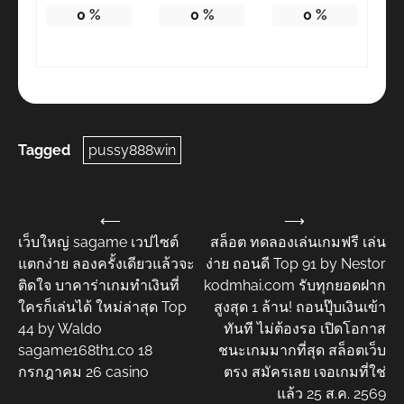
0
%
0
%
0
%
Tagged
pussy888win
⟵
⟶
แนะแนว
เว็บใหญ่ sagame เวปไซต์
สล็อต ทดลองเล่นเกมฟรี เล่น
เรื่อง
แตกง่าย ลองครั้งเดียวแล้วจะ
ง่าย ถอนดี Top 91 by Nestor
ติดใจ บาคาร่าเกมทำเงินที่
kodmhai.com รับทุกยอดฝาก
ใครก็เล่นได้ ใหม่ล่าสุด Top
สูงสุด 1 ล้าน! ถอนปุ๊บเงินเข้า
44 by Waldo
ทันที ไม่ต้องรอ เปิดโอกาส
sagame168th1.co 18
ชนะเกมมากที่สุด สล็อตเว็บ
กรกฎาคม 26 casino
ตรง สมัครเลย เจอเกมที่ใช่
แล้ว 25 ส.ค. 2569