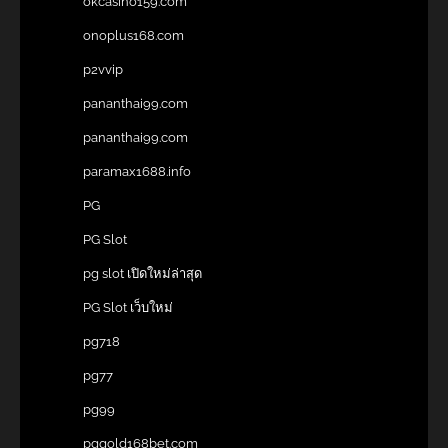
okcasino159.com
onoplus168.com
p2vvip
pananthai99.com
pananthai99.com
paramax1688.info
PG
PG Slot
pg slot เปิดใหม่ล่าสุด
PG Slot เว็บใหม่
pg718
pg77
pg99
pggold168bet.com