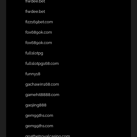
fiwdee.bet
fiwdee.bet
fizz169bet.com
fox689ok.com
fox689ok.com
fullslotpg
fullslotpg168.com
funny18
gachawin168.com
gamehit8888.com
gaojing888
gem99ths.com
gem99ths.com
goatbetroyalcasino.com