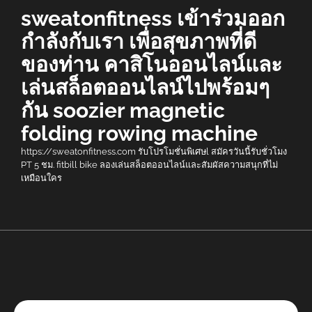
Skip
sweatonfitness เข้าร่วมออก
to
กำลังกับเรา เพื่อสุขภาพที่ดี
content
ของท่าน คาสิโนออนไลน์และ
เล่นสล็อตออนไลน์ไปพร้อมๆ
กัน soozier magnetic
folding rowing machine
https://sweatonfitness.com รับโปรโมชั่นพิเศษl สมัครวันนี้รับชั่วโมง
PT 5 ชม. fitbill bike ลองเล่นสล็อตออนไลน์และสัมผัสความสนุกที่ไม่
เหมือนใคร