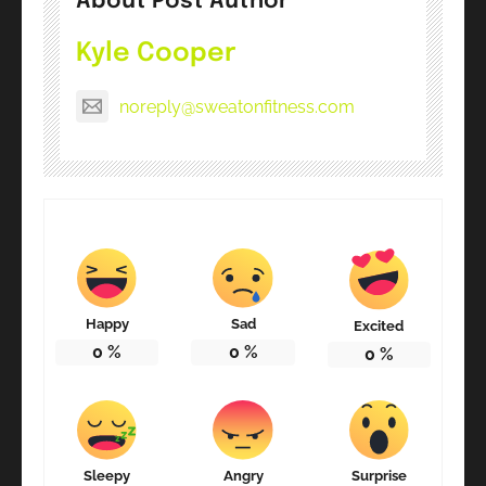
About Post Author
Kyle Cooper
noreply@sweatonfitness.com
Happy
Sad
Excited
0
%
0
%
0
%
Sleepy
Angry
Surprise