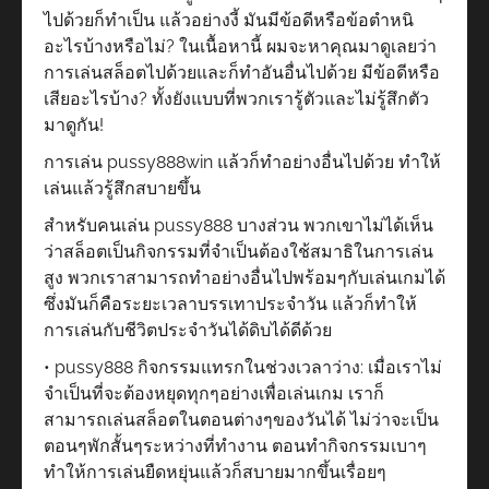
ไปด้วยก็ทำเป็น แล้วอย่างงี้ มันมีข้อดีหรือข้อตำหนิ
อะไรบ้างหรือไม่? ในเนื้อหานี้ ผมจะหาคุณมาดูเลยว่า
การเล่นสล็อตไปด้วยและก็ทำอันอื่นไปด้วย มีข้อดีหรือ
เสียอะไรบ้าง? ทั้งยังแบบที่พวกเรารู้ตัวและไม่รู้สึกตัว
มาดูกัน!
การเล่น pussy888win แล้วก็ทำอย่างอื่นไปด้วย ทำให้
เล่นแล้วรู้สึกสบายขึ้น
สำหรับคนเล่น pussy888 บางส่วน พวกเขาไม่ได้เห็น
ว่าสล็อตเป็นกิจกรรมที่จำเป็นต้องใช้สมาธิในการเล่น
สูง พวกเราสามารถทำอย่างอื่นไปพร้อมๆกับเล่นเกมได้
ซึ่งมันก็คือระยะเวลาบรรเทาประจำวัน แล้วก็ทำให้
การเล่นกับชีวิตประจำวันได้ดิบได้ดีด้วย
• pussy888 กิจกรรมแทรกในช่วงเวลาว่าง: เมื่อเราไม่
จำเป็นที่จะต้องหยุดทุกๆอย่างเพื่อเล่นเกม เราก็
สามารถเล่นสล็อตในตอนต่างๆของวันได้ ไม่ว่าจะเป็น
ตอนๆพักสั้นๆระหว่างที่ทำงาน ตอนทำกิจกรรมเบาๆ
ทำให้การเล่นยืดหยุ่นแล้วก็สบายมากขึ้นเรื่อยๆ