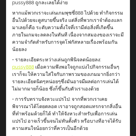
pussy888 ถูกละเลยได้ง่าย
หากแม้พวกเราจะเล่นเกมพุซซี่888 ไปด้วย ทำกิจกรรม
อื่นไปด้วยจะดูสบายขึ้นจริง แต่สิ่งที่พวกเราจำต้องแลก
มาเลยก็คือ ระดับความตั้งใจที่เรามีต่อสิ่งที่เกิดขึ้น
ภายในเกมจะลดลงในทันที เนื่องจากสมองของเราจะมี
ความจำกัดสำหรับการจุดโฟกัสหลายเรื่องพร้อมกัน
น้อยลง
• รายละเอียดระหว่างเล่นถูกพินิจลดน้อยลง:
pussy888
เมื่อความพึงพอใจถูกแบ่งไปกิจกรรมอื่นๆ
เราก็จะให้ความใส่ใจกับภาพรวมของเกมมากยิ่งกว่า
รายละเอียดนิดๆหน่อยๆซึ่งมันอาจมีผลต่อการเล่นได้
ไม่มากมายก็น้อย ซึ่งก็ขึ้นกับตัวเราเองด้วย
• การรับทราบจังหวะแปรไป: จากที่พวกเราเคย
พิจารณาได้โดยตลอด เราอาจถูกสอดแทรกจากสิ่งอื่น
ที่ทำพร้อมด้วยก็ได้ ทำให้จังหวะสำหรับเพื่อการเล่น
แปรไป อาจเร็วขึ้นจนไม่ทันตั้งตัว หรือบางทีอาจได้รับ
ความสนใจน้อยกว่าที่ควรเป็นอีกด้วย