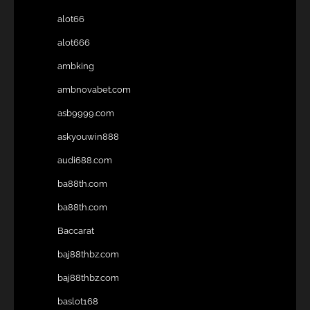
alot66
alot666
ambking
ambnovabet.com
asb9999.com
askyouwin888
audi688.com
ba88th.com
ba88th.com
Baccarat
baj88thbz.com
baj88thbz.com
baslot168