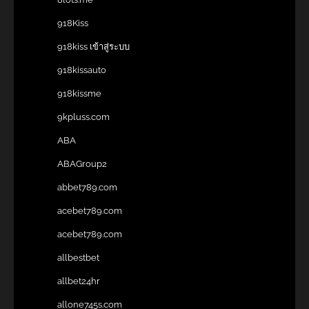
918Kiss
918kiss เข้าสู่ระบบ
918kissauto
918kissme
9kpluss.com
ABA
ABAGroup2
abbet789.com
acebet789.com
acebet789.com
allbestbet
allbet24hr
allone745s.com