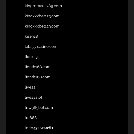
kingromans789.com
kingxxxbet123.com
kingxxxbet123.com
kiss918
lala55-casino.com
lion123
lionth168.com
lionth168.com
live22
live22slot
lnw365bet.com
lot888
lotto432 ทางเข้า