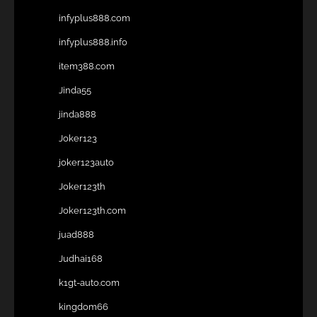
infyplus888.com
infyplus888.info
item388.com
Jinda55
jinda888
Joker123
joker123auto
Joker123th
Joker123th.com
juad888
Judhai168
k1gt-auto.com
kingdom66