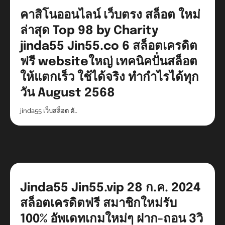
คาสิโนออนไลน์ เว็บตรง สล็อต ใหม่
ล่าสุด Top 98 by Charity
jinda55 Jin55.co 6 สล็อตเครดิต
ฟรี websiteใหญ่ เทคนิคปั่นสล็อต
ให้แตกเร็ว ใช้ได้จริง ทำกำไรได้ทุก
วัน August 2568
jinda55 เว็บสล็อต ตั…
Jinda55 Jin55.vip 28 ก.ค. 2024
สล็อตเครดิตฟรี สมาชิกใหม่รับ
100% อัพเดทเกมใหม่ๆ ฝาก-ถอน 3วิ