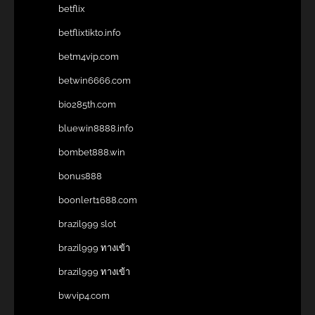
betflix
betflixtikto.info
betm4vip.com
betwin6666.com
bio285th.com
bluewin8888.info
bombet888.win
bonus888
boonlert1688.com
brazil999 slot
brazil999 ทางเข้า
brazil999 ทางเข้า
bwvip4.com