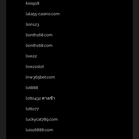
kiss918
lala55-casino.com
lion123
lionth168.com
lionth168.com
live22
live22slot
lnw365bet.com
lot888
lotto432 ทางเข้า
lotto77
luckycat789.com
luis16888.com