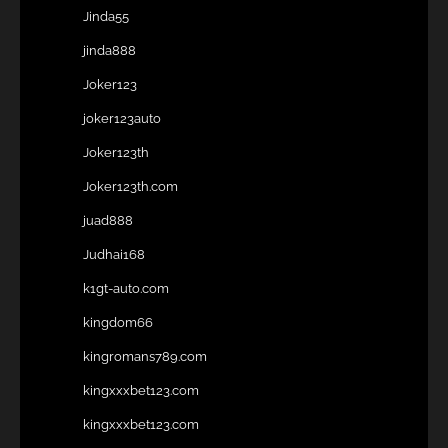
Jinda55
jinda888
Joker123
joker123auto
Joker123th
Joker123th.com
juad888
Judhai168
k1gt-auto.com
kingdom66
kingromans789.com
kingxxxbet123.com
kingxxxbet123.com