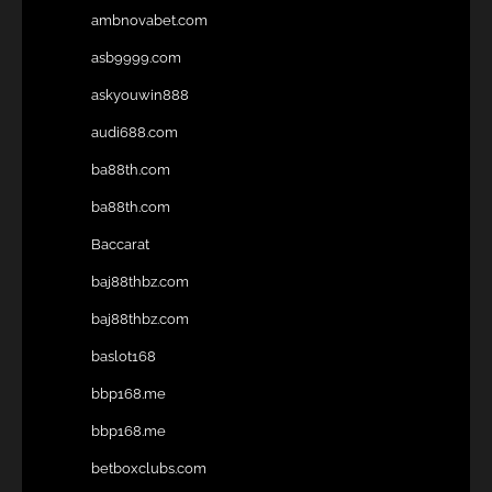
ambnovabet.com
asb9999.com
askyouwin888
audi688.com
ba88th.com
ba88th.com
Baccarat
baj88thbz.com
baj88thbz.com
baslot168
bbp168.me
bbp168.me
betboxclubs.com