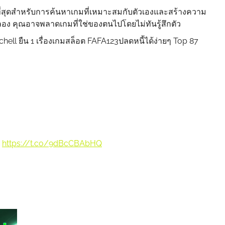
่ดีที่สุดสำหรับการค้นหาเกมที่เหมาะสมกับตัวเองและสร้างความ
คยลอง คุณอาจพลาดเกมที่ใช่ของตนไปโดยไม่ทันรู้สึกตัว
hell ยืน 1 เรื่องเกมสล็อต FAFA123ปลดหนี้ได้ง่ายๆ Top 87
https://t.co/9dBcCBAbHQ