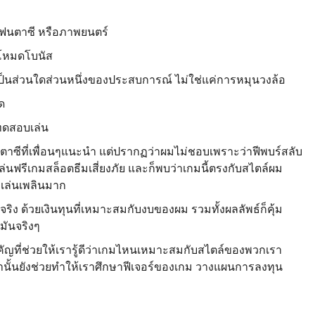
์ แฟนตาซี หรือภาพยนตร์
ละโหมดโบนัส
ป็นส่วนใดส่วนหนึ่งของประสบการณ์ ไม่ใช่แค่การหมุนวงล้อ
ด
ทดสอบเล่น
าซีที่เพื่อนๆแนะนำ แต่ปรากฏว่าผมไม่ชอบเพราะว่าฟีพบร์สลับ
นฟรีเกมสล็อตธีมเสี่ยงภัย และก็พบว่าเกมนี้ตรงกับสไตล์ผม
เล่นเพลินมาก
ิง ด้วยเงินทุนที่เหมาะสมกับงบของผม รวมทั้งผลลัพธ์ก็คุ้ม
บมันจริงๆ
ัญที่ช่วยให้เรารู้ดีว่าเกมไหนเหมาะสมกับสไตล์ของพวกเรา
านั้นยังช่วยทำให้เราศึกษาฟีเจอร์ของเกม วางแผนการลงทุน