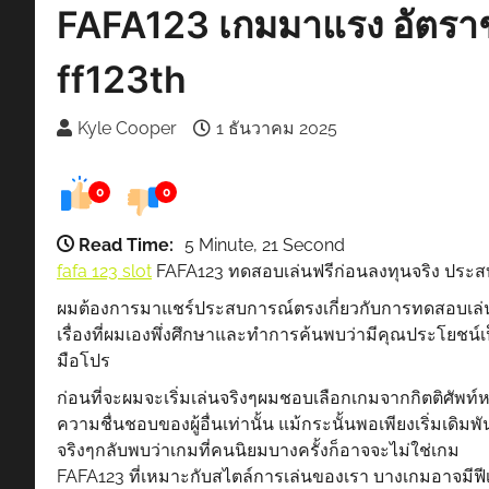
FAFA123 เกมมาแรง อัตราช
ff123th
Kyle Cooper
1 ธันวาคม 2025
0
0
Read Time:
5 Minute, 21 Second
fafa 123 slot
FAFA123 ทดสอบเล่นฟรีก่อนลงทุนจริง ประสบก
ผมต้องการมาแชร์ประสบการณ์ตรงเกี่ยวกับการทดสอบเล่นฟรี
เรื่องที่ผมเองพึ่งศึกษาและทำการค้นพบว่ามีคุณประโยชน์
มือโปร
ก่อนที่จะผมจะเริ่มเล่นจริงๆผมชอบเลือกเกมจากกิตติศัพท์ห
ความชื่นชอบของผู้อื่นเท่านั้น แม้กระนั้นพอเพียงเริ่มเดิมพั
จริงๆกลับพบว่าเกมที่คนนิยมบางครั้งก็อาจจะไม่ใช่เกม
FAFA123 ที่เหมาะกับสไตล์การเล่นของเรา บางเกมอาจมีฟีเ