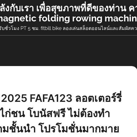
ังกับเรา เพื่อสุขภาพที่ดีของท่าน
 magnetic folding rowing machi
รับชั่วโมง PT 5 ชม. fitbill bike ลองเล่นสล็อตออนไลน์และสัมผัสค
 2025 FAFA123 ลอตเตอร์รี่
ไก่ชน โบนัสฟรี ไม่ต้องทำ
เกมชั้นนำ โปรโมชั่นมากมาย