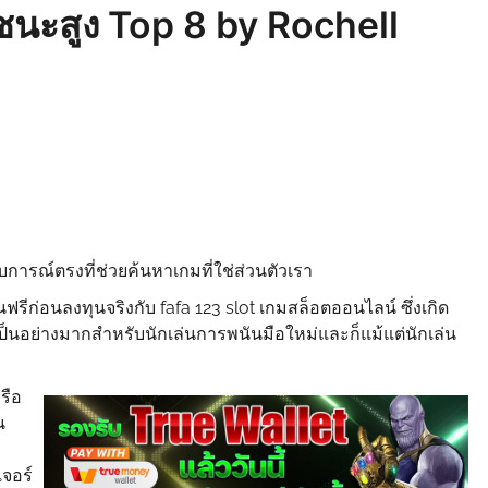
นะสูง Top 8 by Rochell
ารณ์ตรงที่ช่วยค้นหาเกมที่ใช่ส่วนตัวเรา
ก่อนลงทุนจริงกับ fafa 123 slot เกมสล็อตออนไลน์ ซึ่งเกิด
เป็นอย่างมากสำหรับนักเล่นการพนันมือใหม่และก็แม้แต่นักเล่น
รือ
น
จอร์