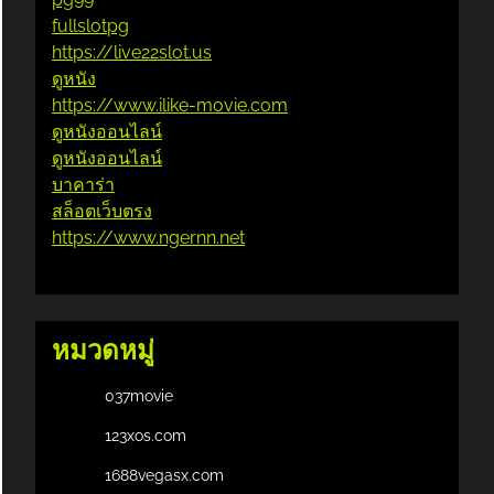
fullslotpg
https://live22slot.us
ดูหนัง
https://www.ilike-movie.com
ดูหนังออนไลน์
ดูหนังออนไลน์
บาคาร่า
สล็อตเว็บตรง
https://www.ngernn.net
หมวดหมู่
037movie
123xos.com
1688vegasx.com