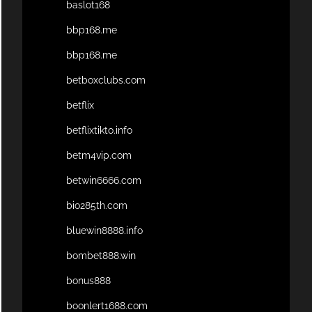
baslot168
bbp168.me
bbp168.me
betboxclubs.com
betflix
betflixtikto.info
betm4vip.com
betwin6666.com
bio285th.com
bluewin8888.info
bombet888.win
bonus888
boonlert1688.com