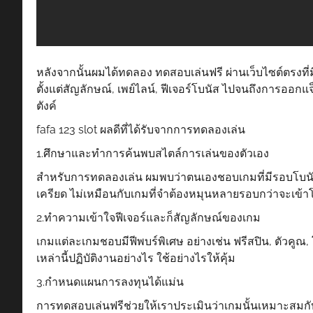
หลังจากนั้นผมได้ทดลอง ทดสอบเล่นฟรี ผ่านเว็บไซต์ตรงที
ตั้งแต่สัญลักษณ์, เพย์ไลน์, ฟีเจอร์โบนัส ไปจนถึงการอ
ตังค์
fafa 123 slot ผลดีที่ได้รับจากการทดลองเล่น
1.ศึกษาและทำการค้นพบสไตล์การเล่นของตัวเอง
สำหรับการทดลองเล่น ผมพบว่าตนเองชอบเกมที่มีรอบโบนัสบ่อ
เครียด ไม่เหมือนกับเกมที่จำต้องหมุนหลายรอบกว่าจะเข้าโ
2.ทำความเข้าใจฟีเจอร์และก็สัญลักษณ์ของเกม
เกมแต่ละเกมชอบมีฟีพบร์พิเศษ อย่างเช่น ฟรีสปิน, ตัวคูณ
เหล่านี้ปฏิบัติงานอย่างไร ใช้อย่างไรให้คุ้ม
3.กำหนดแผนการลงทุนได้แม่น
การทดสอบเล่นฟรีช่วยให้เราประเมินว่าเกมนั้นเหมาะสมกับ