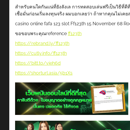
สำหรับคนใดกันแน่ที่ยังลังเล การทดสอบเล่นฟรีเป็นวิธีที
เชื่อมั่นก่อนเริ่มลงทุนจริง ผมบอกเลยว่า ถ้าหากคุณไม่เ
casino online fafa 123 slot Ff123th 15 November 68 Roc
ขอขอบพระคุณreference
ff123th
https://rebrand.ly/ff123th
https://cutly.info/ff123th
https://bitt.to/vieh6d
https://shorturl.asia/5b1Xs