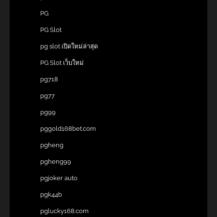
PG
PG Slot
pg slot เปิดใหม่ล่าสุด
PG Slot เว็บใหม่
pg718
pg77
pg99
pggold168bet.com
pgheng
pgheng99
pgjoker auto
pgk44b
pglucky168.com