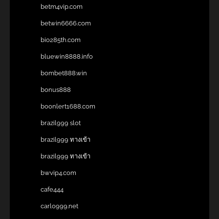
betm4vip.com
betwin6666.com
bio285th.com
bluewin8888.info
bombet888.win
bonus888
boonlert1688.com
brazil999 slot
brazil999 ทางเข้า
brazil999 ทางเข้า
bwvip4.com
cafe444
carlo999.net