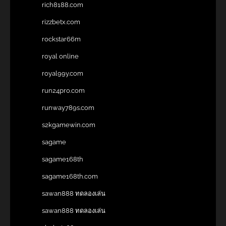
rich8188.com
rizzbetx.com
rockstar66m
royal online
royal99y.com
run24pro.com
runway789s.com
s2kgamewin.com
sagame
sagame168th
sagame168th.com
sawan888 ทดลองเล่น
sawan888 ทดลองเล่น