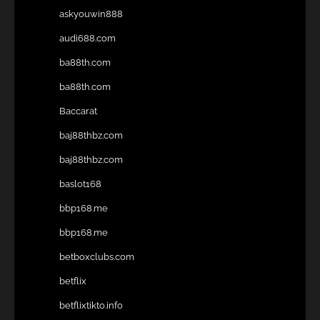
askyouwin888
audi688.com
ba88th.com
ba88th.com
Baccarat
baj88thbz.com
baj88thbz.com
baslot168
bbp168.me
bbp168.me
betboxclubs.com
betflix
betflixtikto.info