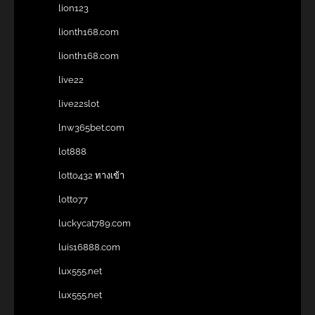
lion123
lionth168.com
lionth168.com
live22
live22slot
lnw365bet.com
lot888
lotto432 ทางเข้า
lotto77
luckycat789.com
luis16888.com
lux555.net
lux555.net