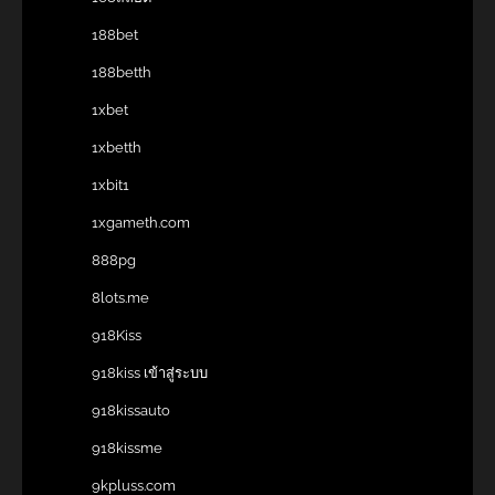
188bet
188betth
1xbet
1xbetth
1xbit1
1xgameth.com
888pg
8lots.me
918Kiss
918kiss เข้าสู่ระบบ
918kissauto
918kissme
9kpluss.com