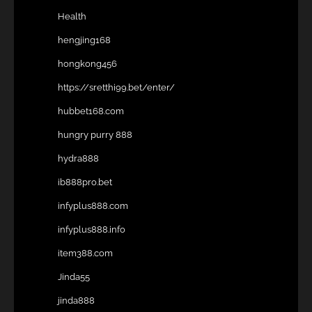
Health
hengjing168
hongkong456
https://sretthi99.bet/enter/
hubbet168.com
hungry purry 888
hydra888
ib888pro.bet
infyplus888.com
infyplus888.info
item388.com
Jinda55
jinda888