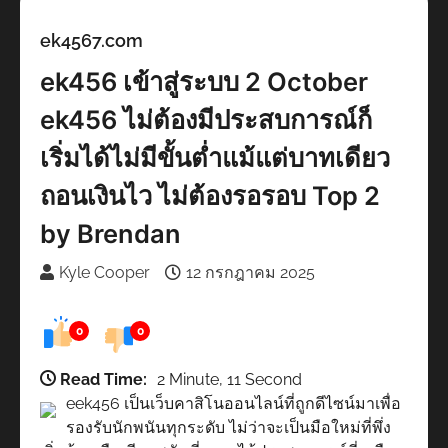
ek4567.com
ek456 เข้าสู่ระบบ 2 October
ek456 ไม่ต้องมีประสบการณ์ก็
เริ่มได้ไม่มีขั้นต่ำแม้แต่บาทเดียว
ถอนเงินไว ไม่ต้องรอรอบ Top 2
by Brendan
Kyle Cooper
12 กรกฎาคม 2025
0
0
Read Time:
2 Minute, 11 Second
eek456 เป็นเว็บคาสิโนออนไลน์ที่ถูกดีไซน์มาเพื่อ
รองรับนักพนันทุกระดับ ไม่ว่าจะเป็นมือใหม่ที่พึ่ง