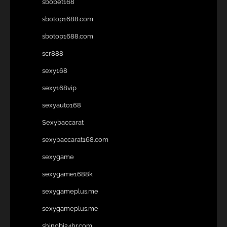
sbobet168
sbotop1688.com
sbotop1688.com
scr888
sexy168
sexy168vip
sexyauto168
Sexybaccarat
sexybaccarat168.com
sexygame
sexygame1688k
sexygameplus.me
sexygameplus.me
shinobi24hr.com