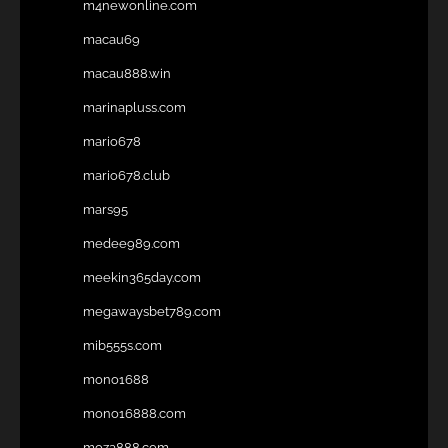
m4newonline.com
macau69
macau888.win
marinapluss.com
mario678
mario678.club
mars95
medee989.com
meekin365day.com
megawaysbet789.com
mib555s.com
mono1688
mono16888.com
moza888.com