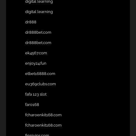
digital learning
digital learning
dr888
dr888bet.com
dr888bet.com
ek4567.com
enjoy24.fun
etbet16888.com
eu369clubs.com
fafa 123 slot
faro168
fcharoenkit168.com
fcharoenkit168.com
finnivips.com