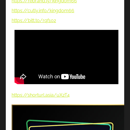
https://rebrand.ly/kingdom66
https://cutly.info/kingdom66
https://bitt.to/rqf102
https://shorturl.asia/uX2T4