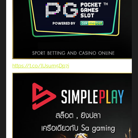
https://t.co/lUsum5Dp7i