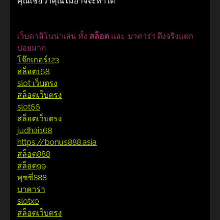
คุณเชื่อว่าคุณไม่อาจจะทำได้
เว็บคาสิโนน่าเล่น ทั้ง
สล็อต
และ
บาคาร่า
ตึงจริงแตก
บ่อยมาก
โจ๊กเกอร์123
สล็อต168
slot เว็บตรง
สล็อตเว็บตรง
slot66
สล็อตเว็บตรง
judhai168
https://bonus888.asia
สล็อต888
สล็อต99
พุซซี่888
บาคาร่า
slotxo
สล็อตเว็บตรง