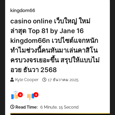
kingdom66
casino online เว็บใหญ่ ใหม่
ล่าสุด Top 81 by Jane 16
kingdom66n เวปไซต์แจกหนัก
ทำไมช่วงนี้คนหันมาเล่นคาสิโน
ครบวงจรเยอะขึ้น สรุปให้แบบไม่
อวย ธันวา 2568
Kyle Cooper
17 ธันวาคม 2025
0
0
Read Time:
6 Minute, 15 Second