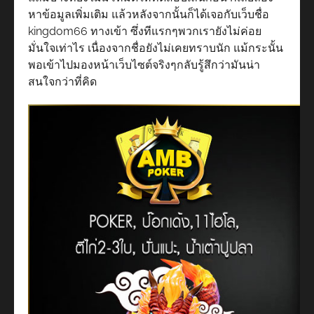
หาข้อมูลเพิ่มเติม แล้วหลังจากนั้นก็ได้เจอกับเว็บชื่อ
kingdom66 ทางเข้า ซึ่งทีแรกๆพวกเรายังไม่ค่อย
มั่นใจเท่าไร เนื่องจากชื่อยังไม่เคยทราบนัก แม้กระนั้น
พอเข้าไปมองหน้าเว็บไซต์จริงๆกลับรู้สึกว่ามันน่า
สนใจกว่าที่คิด