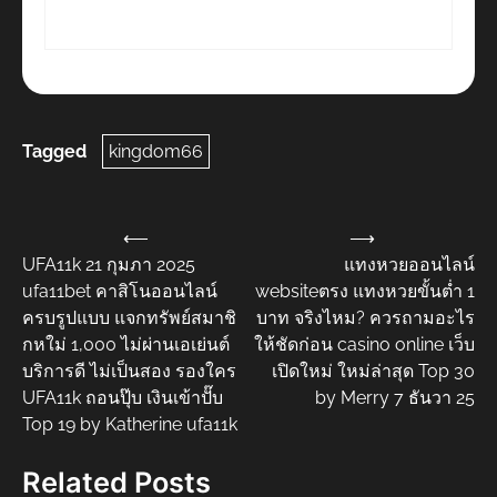
Tagged
kingdom66
⟵
⟶
แนะแนว
UFA11k 21 กุมภา 2025
แทงหวยออนไลน์
เรื่อง
ufa11bet คาสิโนออนไลน์
websiteตรง แทงหวยขั้นต่ำ 1
ครบรูปแบบ แจกทรัพย์สมาชิ
บาท จริงไหม? ควรถามอะไร
กหใม่ 1,000 ไม่ผ่านเอเย่นต์
ให้ชัดก่อน casino online เว็บ
บริการดี ไม่เป็นสอง รองใคร
เปิดใหม่ ใหม่ล่าสุด Top 30
UFA11k ถอนปุ๊บ เงินเข้าปั๊บ
by Merry 7 ธันวา 25
Top 19 by Katherine ufa11k
Related Posts