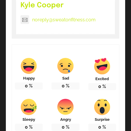
Kyle Cooper
noreply@sweatonfitness.com
Happy
Sad
Excited
0
%
0
%
0
%
Sleepy
Angry
Surprise
0
%
0
%
0
%