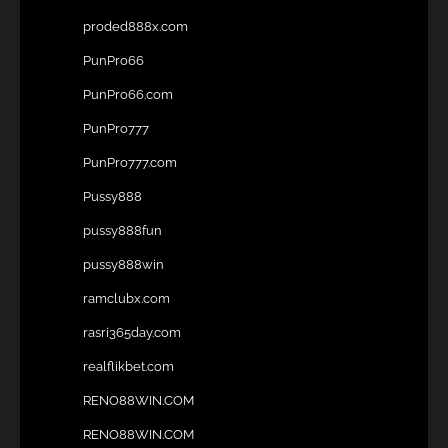
proded888x.com
PunPro66
PunPro66.com
PunPro777
PunPro777.com
Pussy888
pussy888fun
pussy888win
ramclubx.com
rasri365day.com
realflikbet.com
RENO88WIN.COM
RENO88WIN.COM