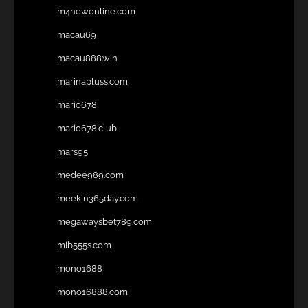
m4newonline.com
macau69
macau888.win
marinapluss.com
mario678
mario678.club
mars95
medee989.com
meekin365day.com
megawaysbet789.com
mib555s.com
mono1688
mono16888.com