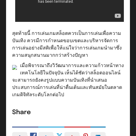
สุดท้ายนี้ การเล่นเกมสล็อตควรเป็นการเล่นเพื่อความ
บันเทิง ควรมีการกำหนดขอบเขตและบริหารจัดการ
การเล่นอย่างมีสติเพื่อให้แน่ใจว่าการเล่นเกมนำมาซึ่ง
ความสนุกสนานมากกว่าสร้างปัญหา
เมื่อพิจารณาถึงวิวัฒนาการและความก้าวหน้าทาง
เทคโนโลยีในปัจจุบัน เห็นได้ชัดว่าสล็อตออนไลน์
จะสามารถยังคงรูปแบบความบันเทิงที่นำเสนอ
ประสบการณ์การเล่นที่น่าตื่นเต้นและทันสมัยในตลาด
เกมดิจิทัลระดับโลกต่อไป
Share