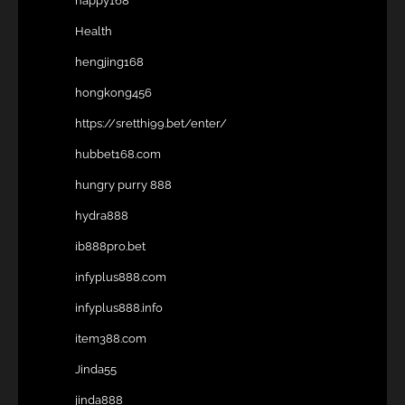
happy168
Health
hengjing168
hongkong456
https://sretthi99.bet/enter/
hubbet168.com
hungry purry 888
hydra888
ib888pro.bet
infyplus888.com
infyplus888.info
item388.com
Jinda55
jinda888