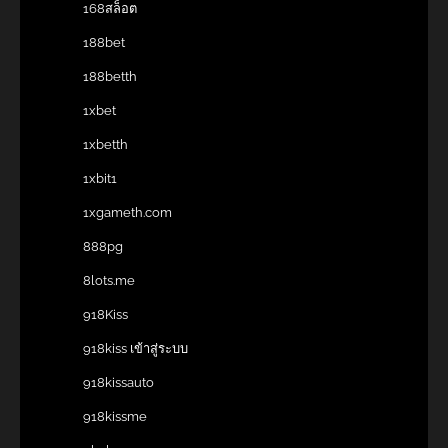
168สล็อต
188bet
188betth
1xbet
1xbetth
1xbit1
1xgameth.com
888pg
8lots.me
918Kiss
918kiss เข้าสู่ระบบ
918kissauto
918kissme