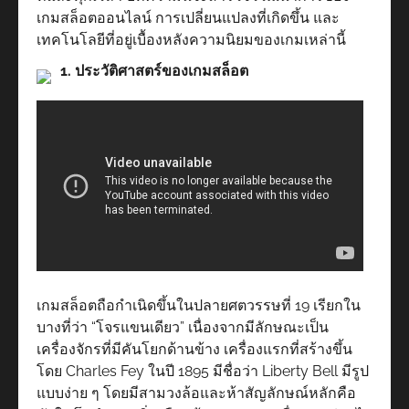
เกมสล็อตออนไลน์ การเปลี่ยนแปลงที่เกิดขึ้น และ
เทคโนโลยีที่อยู่เบื้องหลังความนิยมของเกมเหล่านี้
1. ประวัติศาสตร์ของเกมสล็อต
เกมสล็อตถือกำเนิดขึ้นในปลายศตวรรษที่ 19 เรียกใน
บางที่ว่า “โจรแขนเดียว” เนื่องจากมีลักษณะเป็น
เครื่องจักรที่มีคันโยกด้านข้าง เครื่องแรกที่สร้างขึ้น
โดย Charles Fey ในปี 1895 มีชื่อว่า Liberty Bell มีรูป
แบบง่าย ๆ โดยมีสามวงล้อและห้าสัญลักษณ์หลักคือ