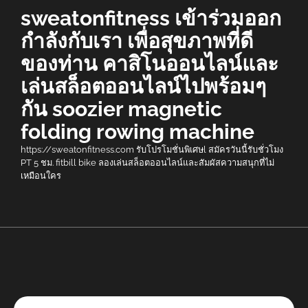
Skip
sweatonfitness เข้าร่วมออก
to
กำลังกับเรา เพื่อสุขภาพที่ดี
content
ของท่าน คาสิโนออนไลน์และ
เล่นสล็อตออนไลน์ไปพร้อมๆ
กัน soozier magnetic
folding rowing machine
https://sweatonfitness.com รับโปรโมชั่นพิเศษl สมัครวันนี้รับชั่วโมง
PT 5 ชม. fitbill bike ลองเล่นสล็อตออนไลน์และสัมผัสความสนุกที่ไม่
เหมือนใคร