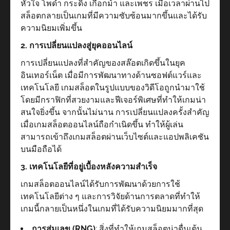
หัวใจ โพดำ กระดิ่ง เกือกม้า และเพชร เมื่อเวลาผ่านไป
สล็อตกลายเป็นเกมที่มีความซับซ้อนมากขึ้นและได้รับ
ความนิยมเพิ่มขึ้น
2. การเปลี่ยนแปลงสู่ยุคออนไลน์
การเปลี่ยนแปลงที่สำคัญของสล๊อตเกิดขึ้นในยุค
อินเทอร์เน็ต เมื่อมีการพัฒนาทางด้านซอฟต์แวร์และ
เทคโนโลยี เกมสล็อตในรูปแบบของวิดีโอถูกนำมาใช้
โดยมีกราฟิกที่สวยงามและฟีเจอร์พิเศษที่ทำให้เกมน่า
สนใจยิ่งขึ้น จากนั้นไม่นาน การเปลี่ยนแปลงครั้งสำคัญ
เมื่อเกมสล็อตออนไลน์ถือกำเนิดขึ้น ทำให้ผู้เล่น
สามารถเข้าถึงเกมสล็อตผ่านเว็บไซต์และแอปพลิเคชัน
บนมือถือได้
3. เทคโนโลยีที่อยู่เบื้องหลังความสำเร็จ
เกมสล็อตออนไลน์ได้รับการพัฒนาด้วยการใช้
เทคโนโลยีต่าง ๆ และการวิจัยด้านการตลาดที่ทำให้
เกมนี้กลายเป็นหนึ่งในเกมที่ได้รับความนิยมมากที่สุด
การสุ่มเลข (RNG)
: สิ่งที่ทำให้เกมสล็อตน่าตื่นเต้น