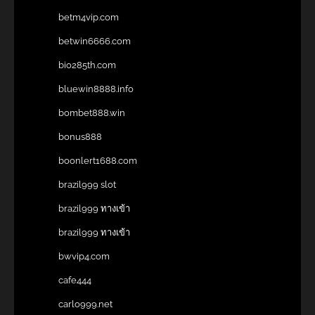
betm4vip.com
betwin6666.com
bio285th.com
bluewin8888.info
bombet888.win
bonus888
boonlert1688.com
brazil999 slot
brazil999 ทางเข้า
brazil999 ทางเข้า
bwvip4.com
cafe444
carlo999.net