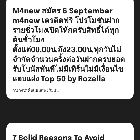
M4new สมัคร 6 September
m4new เครดิตฟรี โปรโมชันฝาก
รายชั่วโมงเปิดให้กดรับสิทธิ์ได้ทุก
ต้นชั่วโมง
ตั้งแต่00.00น.ถึง23.00น.ทุกวันไม่
จำกัดจำนวนครั้งต่อวันฝากครบยอด
รับโบนัสทันทีไม่มีเทิร์นไม่มีเงื่อนไข
แอบแฝง Top 50 by Rozella
m4new คือแพลตฟอร์มเก…
7 Solid Reasons To Avoid