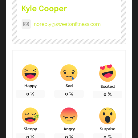
Kyle Cooper
noreply@sweatonfitness.com
Happy
Sad
Excited
0
%
0
%
0
%
Sleepy
Angry
Surprise
0
%
0
%
0
%