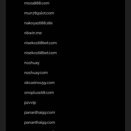
moza888.com
mun789slot.com
nakoya1688.site
nbwin.me
niseko168bet.com
niseko168bet.com
no1huay
no1huay.com
okcasino159.com
onoplus168.com
p2vvip
pananthai99.com
pananthai99.com