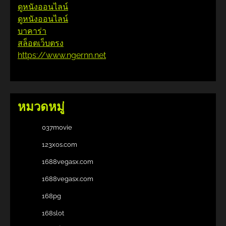
ดูหนังออนไลน์
ดูหนังออนไลน์
บาคาร่า
สล็อตเว็บตรง
https://www.ngernn.net
หมวดหมู่
037movie
123xos.com
1688vegasx.com
1688vegasx.com
168pg
168slot