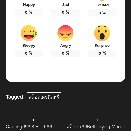
Happy
Sad
Excited
0
%
0
%
0
%
Sleepy
Angry
Surprise
0
%
0
%
0
%
Tagged
สล็อตเครดิตฟรี
⟵
⟶
แนะแนว
Gaojing888 6 April 68
สล็อต 188Betth.xyz 4 March
เรื่อง