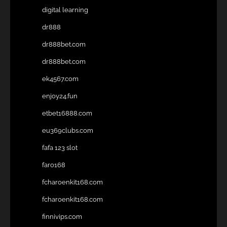
digital learning
dr888
dr888bet.com
dr888bet.com
ek4567.com
enjoy24.fun
etbet16888.com
eu369clubs.com
fafa 123 slot
faro168
fcharoenkit168.com
fcharoenkit168.com
finnivips.com