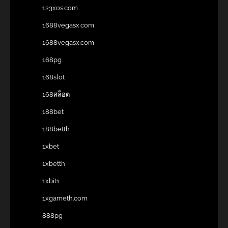
123xos.com
1688vegasx.com
1688vegasx.com
168pg
168slot
168สล็อต
188bet
188betth
1xbet
1xbetth
1xbit1
1xgameth.com
888pg