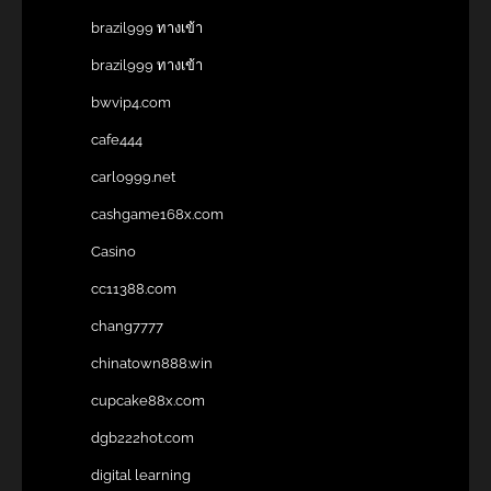
brazil999 ทางเข้า
brazil999 ทางเข้า
bwvip4.com
cafe444
carlo999.net
cashgame168x.com
Casino
cc11388.com
chang7777
chinatown888.win
cupcake88x.com
dgb222hot.com
digital learning