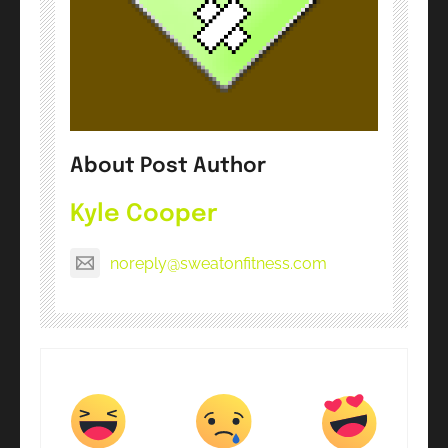
About Post Author
Kyle Cooper
noreply@sweatonfitness.com