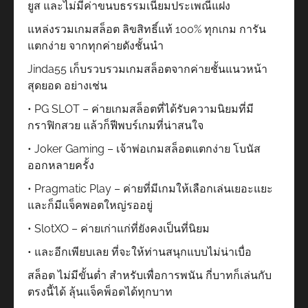
ยูส และไม่มีค่าขนบธรรมเนียมประเพณีแฝง
แหล่งรวมเกมสล็อต ลิขสิทธิ์แท้ 100% ทุกเกม การัน
แตกง่าย จากทุกค่ายดังชั้นนำ
Jinda55 เก็บรวบรวมเกมสล็อตจากค่ายชั้นแนวหน้า
สุดยอด อย่างเช่น
• PG SLOT – ค่ายเกมสล็อตที่ได้รับความนิยมที่มี
กราฟิกสวย แล้วก็ฟีพบร์เกมที่น่าสนใจ
• Joker Gaming – เจ้าพ่อเกมสล็อตแตกง่าย โบนัส
ออกหลายครั้ง
• Pragmatic Play – ค่ายที่มีเกมให้เลือกเล่นเยอะแยะ
และก็มีแจ็คพอตใหญ่รออยู่
• SlotXO – ค่ายเก่าแก่ที่ยังคงเป็นที่นิยม
• และอีกเพียบเลย ที่จะให้ท่านสนุกแบบไม่น่าเบื่อ
สล็อต ไม่มีขั้นต่ำ สำหรับเพื่อการพนัน กี่บาทก็เล่นกับ
ตรงนี้ได้ ลุ้นแจ็คพ็อตได้ทุกบาท