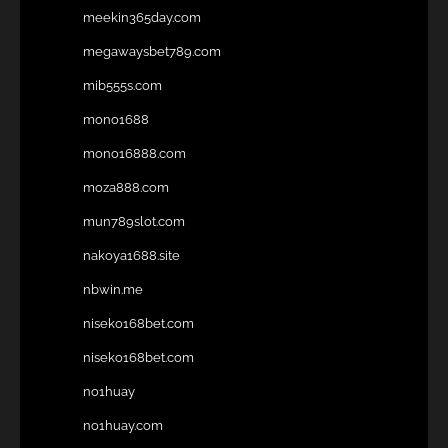
meekin365day.com
megawaysbet789.com
mib555s.com
mono1688
mono16888.com
moza888.com
mun789slot.com
nakoya1688.site
nbwin.me
niseko168bet.com
niseko168bet.com
no1huay
no1huay.com