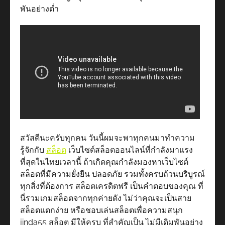
พันอย่างต่ำ
สวัสดีนะครับทุกคน วันนี้ผมจะพาทุกคนมาทำความ
รู้จักกับ
สล็อต
เว็บไซต์สล็อตออนไลน์ที่กำลังมาแรง
ที่สุดในไทยเวลานี้ ถ้าเกิดคุณกำลังมองหาเว็บไซต์
สล็อตที่มีความยั่งยืน ปลอดภัย รวมทั้งครบถ้วนบริบูรณ์
ทุกสิ่งที่ต้องการ สล็อตเครดิตฟรี เป็นคำตอบของคุณ ที่
นี่รวมเกมสล็อตจากทุกค่ายดัง ไม่ว่าคุณจะเป็นสาย
สล็อตแตกง่าย หรือชอบเล่นสล็อตเพื่อความสนุก
jinda55 สล็อต มีให้ครบ ที่สำคัญเป็น ไม่มีเดิมพันอย่าง