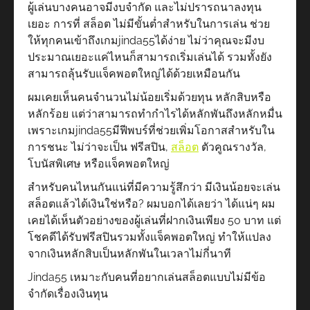
ผู้เล่นบางคนอาจมีงบจำกัด และไม่ปรารถนาลงทุน
เยอะ การที่ สล็อต ไม่มีขั้นต่ำสำหรับในการเล่น ช่วย
ให้ทุกคนเข้าถึงเกมjinda55ได้ง่าย ไม่ว่าคุณจะมีงบ
ประมาณเยอะแค่ไหนก็สามารถเริ่มเล่นได้ รวมทั้งยัง
สามารถลุ้นรับแจ็คพอตใหญ่ได้ด้วยเหมือนกัน
ผมเคยเห็นคนจำนวนไม่น้อยเริ่มด้วยทุน หลักสิบหรือ
หลักร้อย แต่ว่าสามารถทำกำไรได้หลักพันถึงหลักหมื่น
เพราะเกมjinda55มีฟีพบร์ที่ช่วยเพิ่มโอกาสสำหรับใน
การชนะ ไม่ว่าจะเป็น ฟรีสปิน,
สล็อต
ตัวคูณรางวัล,
โบนัสพิเศษ หรือแจ็คพอตใหญ่
สำหรับคนไหนกันแน่ที่มีความรู้สึกว่า มีเงินน้อยจะเล่น
สล็อตแล้วได้เงินใช่หรือ? ผมบอกได้เลยว่า ได้แน่ๆ ผม
เคยได้เห็นตัวอย่างของผู้เล่นที่ฝากเงินเพียง 50 บาท แต่
โชคดีได้รับฟรีสปินรวมทั้งแจ็คพอตใหญ่ ทำให้แปลง
จากเงินหลักสิบเป็นหลักพันในเวลาไม่กี่นาที
Jinda55 เหมาะกับคนที่อยากเล่นสล็อตแบบไม่มีข้อ
จำกัดเรื่องเงินทุน