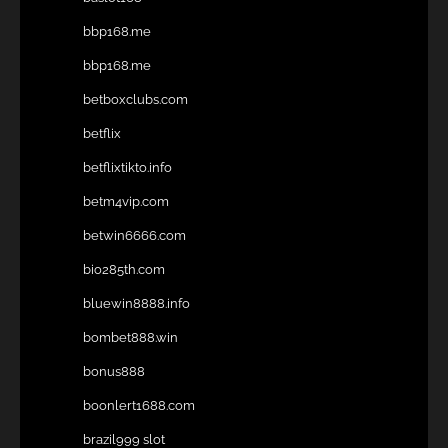
bbp168.me
bbp168.me
betboxclubs.com
betflix
betflixtikto.info
betm4vip.com
betwin6666.com
bio285th.com
bluewin8888.info
bombet888.win
bonus888
boonlert1688.com
brazil999 slot