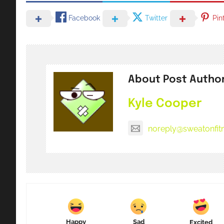
Facebook
Twitter
Pin
About Post Autho
Kyle Cooper
noreply@sweatonfit
Happy
Sad
Excited