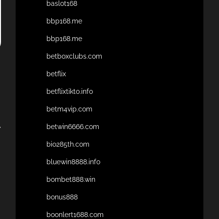
baslot168
bbp168.me
bbp168.me
betboxclubs.com
betflix
betflixtikto.info
betm4vip.com
⟶
betwin6666.com
bio285th.com
bluewin8888.info
bombet888.win
bonus888
boonlert1688.com