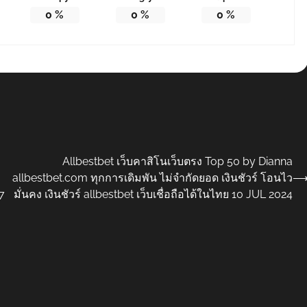
0
%
0
%
0
%
Allbestbet เว็บคาสิโนเว็บตรง Top 50 by Dianna
allbestbet.com ทุกการเดิมพัน ไม่จำกัดยอด เงินชัวร์ โอนไว
67
มั่นคง เงินชัวร์ allbestbet เว็บเชื่อถือได้ในไทย 10 JUL 2024