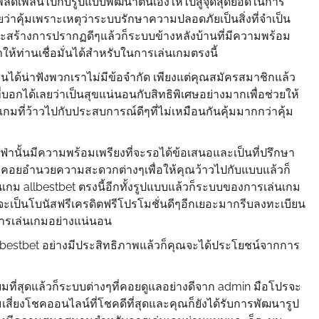
เพลิดเพลินไปกับรูปแบบพัฒนาตนเองให้ไปสู่จุดสุดยอดในการ
ว่าคุ้มเพราะเหตุว่าระบบรักษาความปลอดภัยเป็นสิ่งที่จำเป็น
ยที่จะสร้างการปรากฏดีๆแล้วก็ระบบข้างหลังบ้านที่มีความพร้อม
้ท่านเชื่อมั่นได้สำหรับในการเล่นเกมตรงนี้
ล่นได้น่าฟังพวกเราไม่มีข้อจำกัด เพียงแต่คุณสมัครสมาชิกแล้ว
อกได้เลยว่าเป็นสุขแน่นอนกับสิทธิพิเศษอย่างมากเพื่อช่วยให้
มที่ว้าวไปกับประสบการณ์ดีๆที่ไม่เหมือนกันคุ้มมากกว่าคุ้ม
่านั้นมีความพร้อมเพรียงที่จะรอได้ข้อเสนอและเป็นที่ปรึกษา
ุขคอยอำนวยความสะดวกต่างๆเพื่อให้คุณว้าวไปกับแบบแล้วก็
กม allbestbet ตรงนี้อีกทั้งรูปแบบแล้วก็ระบบของการเล่นเกม
่ว่าจะเป็นโบนัสฟรีเครดิตฟรีโปรโมชั่นดีๆอีกเยอะมากรีบลงทะเบียน
การเล่นเกมอย่างแน่นอน
allbestbet อย่างมีประสิทธิภาพแล้วก็คุณจะได้ประโยชน์จากการ
่เยี่ยมที่สุดแล้วก็ระบบต่างๆที่คอยดูแลอย่างดีจาก admin มือโปรจะ
กมเสี่ยงโชคออนไลน์ที่โชคดีที่สุดและคุณก็ยังได้รับการพัฒนารูป