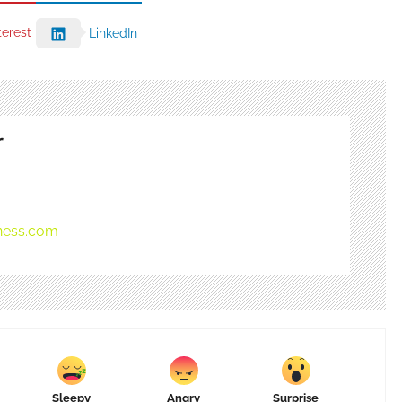
terest
LinkedIn
r
ness.com
Sleepy
Angry
Surprise