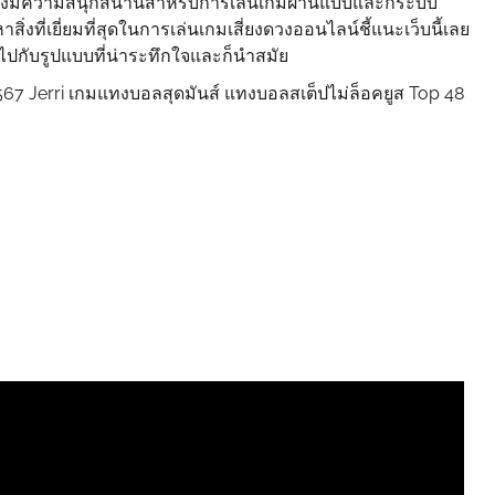
ยังมีความสนุกสนานสำหรับการเล่นเกมผ่านแบบและก็ระบบ
งที่เยี่ยมที่สุดในการเล่นเกมเสี่ยงดวงออนไลน์ชี้แนะเว็บนี้เลย
จไปกับรูปแบบที่น่าระทึกใจและก็นำสมัย
567 Jerri เกมแทงบอลสุดมันส์ แทงบอลสเต็ปไม่ล็อคยูส Top 48