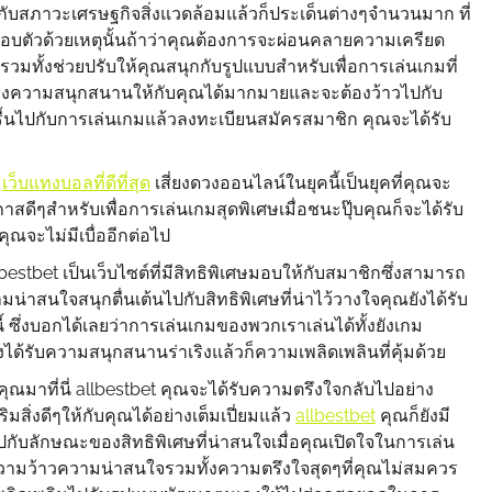
จอกับสภาวะเศรษฐกิจสิ่งแวดล้อมแล้วก็ประเด็นต่างๆจำนวนมาก ที่
งรอบตัวด้วยเหตุนั้นถ้าว่าคุณต้องการจะผ่อนคลายความเครียด
 รวมทั้งช่วยปรับให้คุณสนุกกับรูปแบบสำหรับเพื่อการเล่นเกมที่
สร้างความสนุกสนานให้กับคุณได้มากมายและจะต้องว้าวไปกับ
รื้นไปกับการเล่นเกมแล้วลงทะเบียนสมัครสมาชิก คุณจะได้รับ
ม
เว็บแทงบอลที่ดีที่สุด
เสี่ยงดวงออนไลน์ในยุคนี้เป็นยุคที่คุณจะ
สดีๆสำหรับเพื่อการเล่นเกมสุดพิเศษเมื่อชนะปุ๊บคุณก็จะได้รับ
ุณจะไม่มีเบื่ออีกต่อไป
stbet เป็นเว็บไซต์ที่มีสิทธิพิเศษมอบให้กับสมาชิกซึ่งสามารถ
น่าสนใจสนุกตื่นเต้นไปกับสิทธิพิเศษที่น่าไว้วางใจคุณยังได้รับ
้ ซึ่งบอกได้เลยว่าการเล่นเกมของพวกเราเล่นได้ทั้งยังเกม
ยังได้รับความสนุกสนานร่าเริงแล้วก็ความเพลิดเพลินที่คุ้มด้วย
คุณมาที่นี่ allbestbet คุณจะได้รับความตรึงใจกลับไปอย่าง
สิ่งดีๆให้กับคุณได้อย่างเต็มเปี่ยมแล้ว
allbestbet
คุณก็ยังมี
กับลักษณะของสิทธิพิเศษที่น่าสนใจเมื่อคุณเปิดใจในการเล่น
ความว้าวความน่าสนใจรวมทั้งความตรึงใจสุดๆที่คุณไม่สมควร