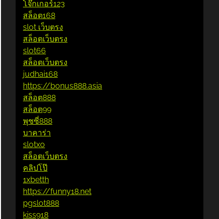
โจ๊กเกอร์123
สล็อต168
slot เว็บตรง
สล็อตเว็บตรง
slot66
สล็อตเว็บตรง
judhai168
https://bonus888.asia
สล็อต888
สล็อต99
พุซซี่888
บาคาร่า
slotxo
สล็อตเว็บตรง
คลิปโป๊
1xbetth
https://funny18.net
pgslot888
kiss918