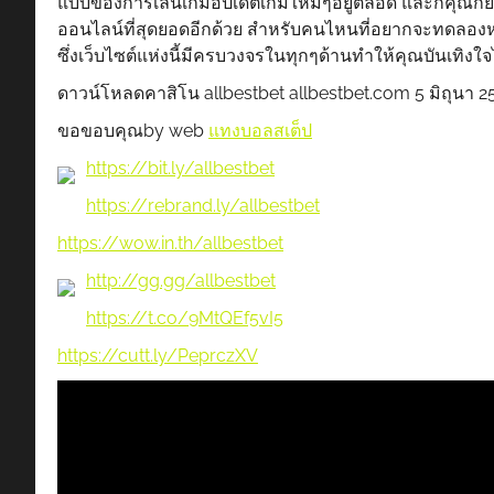
แบบของการเล่นเกมอัปเดตเกมใหม่ๆอยู่ตลอด และก็คุณก็
ออนไลน์ที่สุดยอดอีกด้วย สำหรับคนไหนที่อยากจะทดลองหาสิ่
ซึ่งเว็บไซต์แห่งนี้มีครบวงจรในทุกๆด้านทำให้คุณบันเทิงใ
ดาวน์โหลดคาสิโน allbestbet allbestbet.com 5 มิถุนา 2
ขอขอบคุณby web
แทงบอลสเต็ป
https://bit.ly/allbestbet
https://rebrand.ly/allbestbet
https://wow.in.th/allbestbet
http://gg.gg/allbestbet
https://t.co/9MtQEf5vI5
https://cutt.ly/PeprczXV