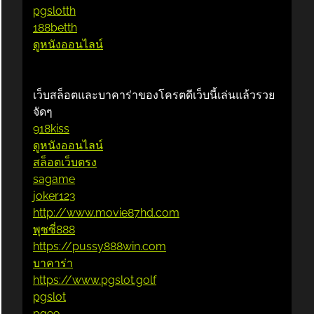
pgslotth
188betth
ดูหนังออนไลน์
เว็บสล็อตและบาคาร่าของโครตดีเว็บนี้เล่นแล้วรวย
จัดๆ
918kiss
ดูหนังออนไลน์
สล็อตเว็บตรง
sagame
joker123
http://www.movie87hd.com
พุซซี่888
https://pussy888win.com
บาคาร่า
https://www.pgslot.golf
pgslot
pg99