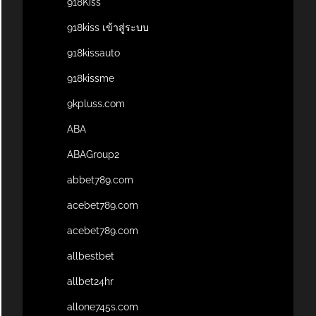
918Kiss
918kiss เข้าสู่ระบบ
918kissauto
918kissme
9kpluss.com
ABA
ABAGroup2
abbet789.com
acebet789.com
acebet789.com
allbestbet
allbet24hr
allone745s.com