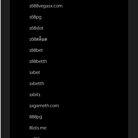
1688vegasx.com
168pg
168slot
168สล็อต
188bet
188betth
1xbet
1xbetth
1xbit1
1xgameth.com
888pg
8lots.me