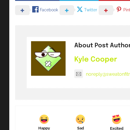
Facebook
Twitter
Pin
About Post Autho
Kyle Cooper
noreply@sweatonfit
Happy
Sad
Excited