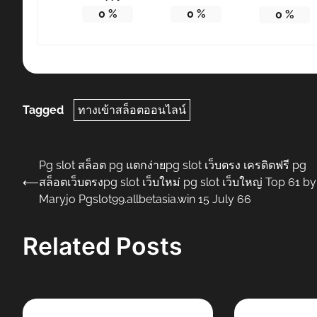
0
%
0
%
0
%
Tagged
ทางเข้าสล็อตออนไลน์
Pg slot สล็อต pg แตกง่ายpg slot เว็บตรง เครดิตฟรี pg
แนะแนว
⟵
สล็อตเว็บตรงpg slot เว็บใหม่ pg slot เว็บใหญ่ Top 61 by
เรื่อง
Maryjo Pgslot99.allbetasia.win 15 July 66
Related Posts