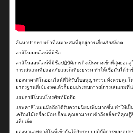
ค้นหาปากทางเข้าที่เหมาะสมที่สุดสู่การเสี่ยงภัยสล็อต
คาสิโนออนไลน์ที่มีชื่อ
คาสิโนออนไลน์ที่มีชื่อปฏิบัติภารกิจเป็นทางเข้าที่สุดยอด
การเล่นเกมที่ปลอดภัยและก็เที่ยงธรรม ทำให้เชื่อมั่นได้ว
มองหาคาสิโนออนไลน์ที่ได้รับใบอนุญาตรวมทั้งควบคุมโดยหน่
มาตรฐานที่เข้มงวดแล้วก็มอบประสบการณ์การเล่นเกมที่น่
แอปคาสิโนบนโทรศัพท์มือถือ
แอพคาสิโนบนมือถือได้รับความนิยมเพิ่มมากขึ้น ทำให้เป
เครื่องไม้เครื่องมือเขยื้อน คุณสามารถเข้าถึงสล็อตที่คุณ
แท็บเล็ต
มองหาแอพคาสิโนที่เข้ากันได้กับระบบปฏิบัติการของอุปกรณ