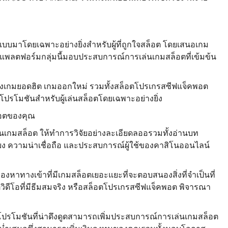
บบมาโดยเฉพาะอย่างยิ่งสำหรับผู้ที่ถูกใจสล็อต โดยเสนอเกม
แพลตฟอร์มกลุ่มนี้มอบประสบการณ์การเล่นเกมสล็อตที่เข้มข้น
งเกมยอดฮิต เกมออกใหม่ รวมทั้งสล็อตโปรเกรสซีฟแจ็คพอต
โปรโมชันสำหรับผู้เล่นสล็อตโดยเฉพาะอย่างยิ่ง
็อตของคุณ
ล่นเกมสล็อต ให้ทำการวิจัยอย่างละเอียดลออรวมทั้งอ่านบท
่อเสียง ความน่าเชื่อถือ และประสบการณ์ผู้ใช้ของคาสิโนออนไลน์
องหาทางเข้าที่มีเกมสล็อตเยอะแยะที่จะตอบสนองสิ่งที่จำเป็นที่
วิดีโอที่มีธีมสมจริง หรือสล็อตโปรเกรสซีฟแจ็คพอต พิจารณา
็โปรโมชันที่น่าดึงดูดสามารถเพิ่มประสบการณ์การเล่นเกมสล็อต