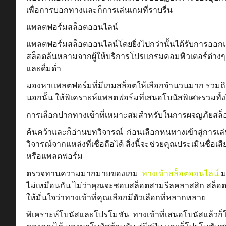
เพื่อการบอกทางและก็การเล่นเกมที่ราบรื่น
แพลตฟอร์มสล็อตออนไลน์
แพลตฟอร์มสล็อตออนไลน์โดยยิ่งไปกว่านั้นได้รับการออกแ
สล็อตล้นหลามจากผู้ให้บริการโปรแกรมคอมพิวเตอร์ต่างๆ
และดื่มด่ำ
มองหาแพลตฟอร์มที่มีเกมสล็อตให้เลือกจำนวนมาก รวมถึ
นอกนั้น ให้พิเคราะห์แพลตฟอร์มที่เสนอโบนัสพิเศษรวมทั้ง
การเลือกปากทางเข้าที่เหมาะสมสำหรับในการผจญภัยสล
ค้นคว้าและก็อ่านบทวิจารณ์: ก่อนเลือกหนทางเข้าสู่การเ
วิจารณ์จากแหล่งที่เชื่อถือได้ สิ่งนี้จะช่วยคุณประเมินชื
หรือแพลตฟอร์ม
ตรวจทานความมากมายของเกม:
ทางเข้าสล็อตออนไลน์
ม
ไม่เหมือนกัน ไม่ว่าคุณจะชอบสล็อตสามรีลคลาสสิก สล็อต
ให้มั่นใจว่าทางเข้าที่คุณเลือกมีตัวเลือกที่หลากหลาย
พิเคราะห์โบนัสและโปรโมชัน: ทางเข้าที่เสนอโบนัสแล้วก