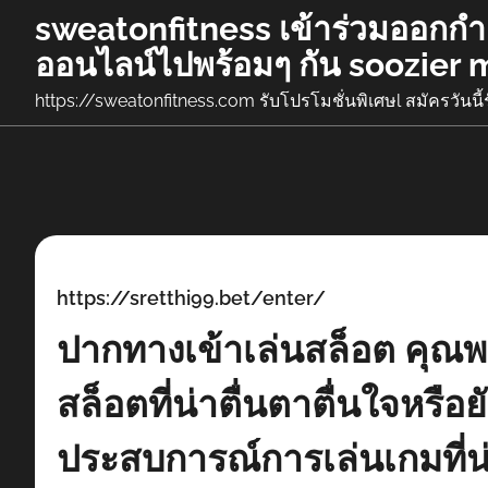
Skip
sweatonfitness เข้าร่วมออกกำล
to
ออนไลน์ไปพร้อมๆ กัน soozier
content
https://sweatonfitness.com รับโปรโมชั่นพิเศษl สมัครวันนี้
https://sretthi99.bet/enter/
ปากทางเข้าเล่นสล็อต คุณพร้
สล็อตที่น่าตื่นตาตื่นใจหรือย
ประสบการณ์การเล่นเกมที่