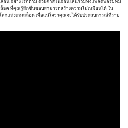
ลือน อย่างไรก็ตาม ด้วยคาสิโนออนไลน์รวมทั้งแพลตฟอร์มที่มี
สล็อต ที่คุณรู้สึกชื่นชอบสามารถสร้างความไม่เหมือนได้ ใน
ดสู่โลกแห่งเกมสล็อต เพื่อแน่ใจว่าคุณจะได้รับประสบการณ์ที่ราบ