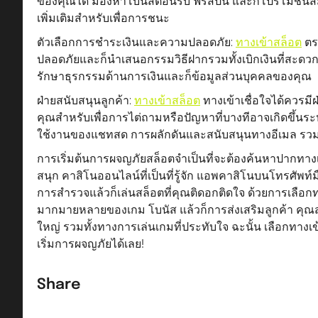
ของคุณได้ มองหาโบนัสต้อนรับ ฟรีสปิน และก็โปรโมชันส
เพิ่มเติมสำหรับเพื่อการชนะ
ตัวเลือกการชำระเงินและความปลอดภัย:
ทางเข้าสล็อต
ตรว
ปลอดภัยและก็นำเสนอกรรมวิธีฝากรวมทั้งเบิกเงินที่สะดว
รักษาธุรกรรมด้านการเงินและก็ข้อมูลส่วนบุคคลของคุณ
ฝ่ายสนับสนุนลูกค้า:
ทางเข้าสล็อต
ทางเข้าเชื่อใจได้ควรมีฝ
คุณสำหรับเพื่อการไต่ถามหรือปัญหาที่บางทีอาจเกิดขึ้
ใช้งานของแชทสด การผลักดันและสนับสนุนทางอีเมล รวมท
การเริ่มต้นการผจญภัยสล็อตจำเป็นที่จะต้องค้นหาปากทางเข้า
สนุก คาสิโนออนไลน์ที่เป็นที่รู้จัก แอพคาสิโนบนโทรศัพ
การสำรวจแล้วก็เล่นสล็อตที่คุณติดอกติดใจ ด้วยการเลื
มากมายหลายของเกม โบนัส แล้วก็การส่งเสริมลูกค้า คุณสามา
ใหญ่ รวมทั้งทางการเล่นเกมที่ประทับใจ ฉะนั้น เลือกทาง
เริ่มการผจญภัยได้เลย!
Share