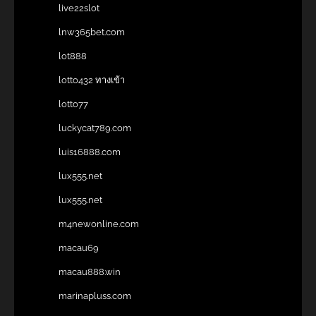
live22slot
lnw365bet.com
lot888
lotto432 ทางเข้า
lotto77
luckycat789.com
luis16888.com
lux555.net
lux555.net
m4newonline.com
macau69
macau888.win
marinapluss.com