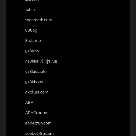
1xbit1
1xgameth.com
888pg
8lots.me
918Kiss
918kiss เข้าสู่ระบบ
918kissauto
918kissme
9kpluss.com
ABA
ABAGroup2
abbet789.com
acebet789.com