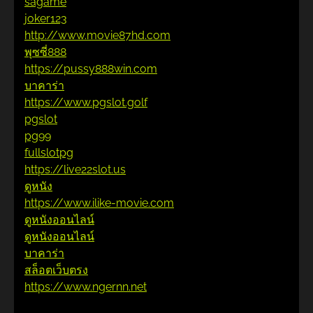
sagame
joker123
http://www.movie87hd.com
พุซซี่888
https://pussy888win.com
บาคาร่า
https://www.pgslot.golf
pgslot
pg99
fullslotpg
https://live22slot.us
ดูหนัง
https://www.ilike-movie.com
ดูหนังออนไลน์
ดูหนังออนไลน์
บาคาร่า
สล็อตเว็บตรง
https://www.ngernn.net