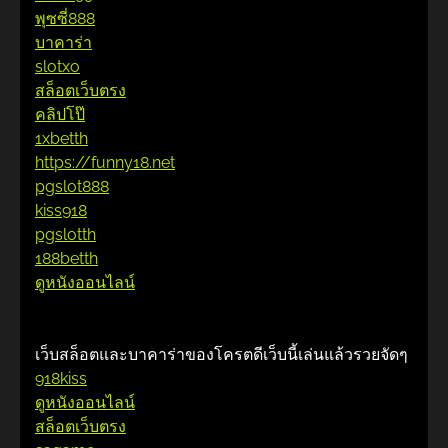
พุซซี่888
บาคาร่า
slotxo
สล็อตเว็บตรง
คลิปโป๊
1xbetth
https://funny18.net
pgslot888
kiss918
pgslotth
188betth
ดูหนังออนไลน์
เว็บสล็อตและบาคาร่าของโครตดีเว็บนี้เล่นแล้วรวยจัดๆ
918kiss
ดูหนังออนไลน์
สล็อตเว็บตรง