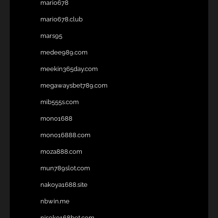
mario678
mario678.club
mars95
medee989.com
meekin365day.com
megawaysbet789.com
mib555s.com
mono1688
mono16888.com
moza888.com
mun789slot.com
nakoya1688.site
nbwin.me
niseko168bet.com