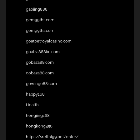
gaojing888
gem99ths.com
gem99ths.com
goatbetroyalcasino.com
goatza888fin.com
gobaza88.com
gobaza88.com
gowingo88.com
happy168
Health
hengjing168
hongkong456
https://sretthi99.bet/enter/