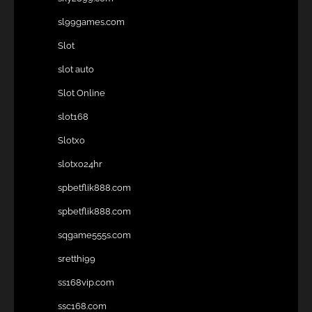
sl99games.com
Slot
slot auto
Slot Online
slot168
Slotxo
slotxo24hr
spbetflik888.com
spbetflik888.com
sqgame555s.com
sretthi99
ss168vip.com
ssc168.com