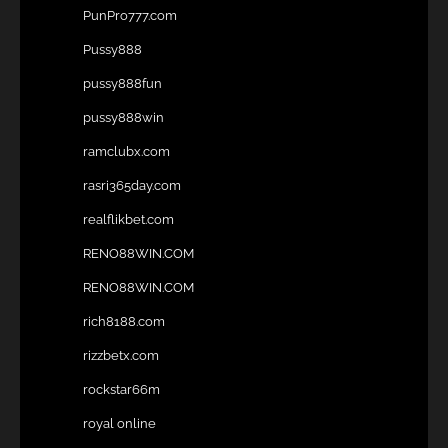
PunPro777.com
Pussy888
pussy888fun
pussy888win
ramclubx.com
rasri365day.com
realflikbet.com
RENO88WIN.COM
RENO88WIN.COM
rich8188.com
rizzbetx.com
rockstar66m
royal online