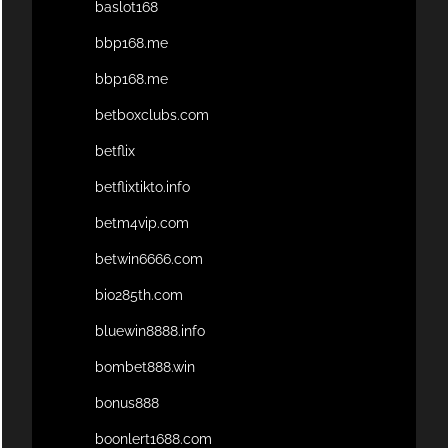
baslot168
bbp168.me
bbp168.me
betboxclubs.com
betflix
betflixtikto.info
betm4vip.com
betwin6666.com
bio285th.com
bluewin8888.info
bombet888.win
bonus888
boonlert1688.com