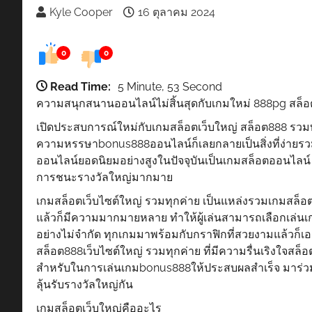
Kyle Cooper
16 ตุลาคม 2024
0
0
Read Time:
5 Minute, 53 Second
ความสนุกสนานออนไลน์ไม่สิ้นสุดกับเกมใหม่ 888pg สล็อ
เปิดประสบการณ์ใหม่กับเกมสล็อตเว็บใหญ่ สล็อต888 รวมทุ
ความหรรษาbonus888ออนไลน์ก็เลยกลายเป็นสิ่งที่ง่ายรวม
ออนไลน์ยอดนิยมอย่างสูงในปัจจุบันเป็นเกมสล็อตออนไลน์ ท
การชนะรางวัลใหญ่มากมาย
เกมสล็อตเว็บไซต์ใหญ่ รวมทุกค่าย เป็นแหล่งรวมเกมสล็อตจ
แล้วก็มีความมากมายหลาย ทำให้ผู้เล่นสามารถเลือกเล่นเก
อย่างไม่จำกัด ทุกเกมมาพร้อมกับกราฟิกที่สวยงามแล้วก็
สล็อต888เว็บไซต์ใหญ่ รวมทุกค่าย ที่มีความรื่นเริงใจสล
สำหรับในการเล่นเกมbonus888ให้ประสบผลสำเร็จ มาร่วมเ
ลุ้นรับรางวัลใหญ่กัน
เกมสล็อตเว็บใหญ่คืออะไร