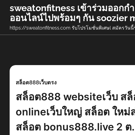
Skip
sweatonfitness เข้าร่วมออกกำล
to
ออนไลน์ไปพร้อมๆ กัน soozier
content
https://sweatonfitness.com รับโปรโมชั่นพิเศษl สมัครวันนี้
สล็อต888เว็บตรง
สล็อต888 websiteเว็บ สล็
onlineเว็บใหญ่ สล็อต ใหม่
สล็อต bonus888.live 2 ต