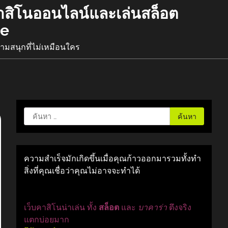
 คาสิโนออนไลน์และเล่นสล็อต
ne
วามสนุกที่ไม่เหมือนใคร
ค้นหา
สำหรับ:
ความสำเร็จมักเกิดขึ้นเมื่อคุณก้าวออกมารวมทั้งทำ
สิ่งที่คุณเชื่อว่าคุณไม่อาจจะทำได้
เว็บคาสิโนน่าเล่น ทั้ง
สล็อต
และ
บาคาร่า
ตึงจริง
แตกบ่อยมาก