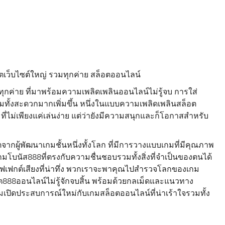
ตเว็บไซต์ใหญ่ รวมทุกค่าย สล็อตออนไลน์
กค่าย ที่มาพร้อมความเพลิดเพลินออนไลน์ไม่รู้จบ การใส่
ทั้งสะดวกมากเพิ่มขึ้น หนึ่งในแบบความเพลิดเพลินสล็อต
ี่ไม่เพียงแค่เล่นง่าย แต่ว่ายังมีความสนุกและก็โอกาสสำหรับ
ากผู้พัฒนาเกมชั้นหนึ่งทั้งโลก ที่มีการวางแบบเกมที่มีคุณภาพ
มโบนัส888ที่ตรงกับความชื่นชอบรวมทั้งสิ่งที่จำเป็นของตนได้
เอฟเฟกต์เสียงที่น่าทึ่ง พวกเราจะพาคุณไปสำรวจโลกของเกม
็อต888ออนไลน์ไม่รู้จักจบสิ้น พร้อมด้วยกลเม็ดและแนวทาง
ปิดประสบการณ์ใหม่กับเกมสล็อตออนไลน์ที่น่าเร้าใจรวมทั้ง