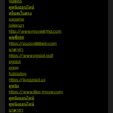
918kiss
ดูหนังออนไลน์
สล็อตเว็บตรง
sagame
joker123
http://www.movie87hd.com
พุซซี่888
https://pussy888win.com
บาคาร่า
https://www.pgslot.golf
pgslot
pg99
fullslotpg
https://live22slot.us
ดูหนัง
https://www.ilike-movie.com
ดูหนังออนไลน์
ดูหนังออนไลน์
บาคาร่า