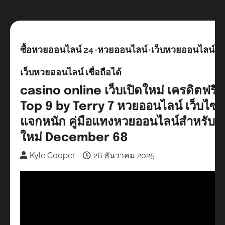
ซื้อหวยออนไลน์ 24
หวยออนไลน์
เว็บหวยออนไลน์
เว็บหวยออนไลน์ เชื่อถือได้
casino online เว็บเปิดใหม่ เครดิตฟรี
Top 9 by Terry 7 หวยออนไลน์ เว็บไซต
แจกหนัก คู่มือแทงหวยออนไลน์สำหรับมื
ใหม่ December 68
Kyle Cooper
26 ธันวาคม 2025