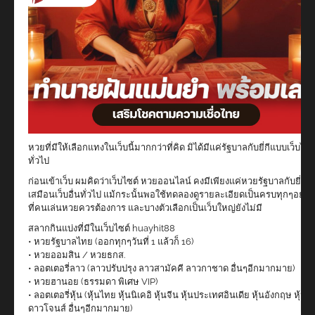
หวยที่มีให้เลือกแทงในเว็บนี้มากกว่าที่คิด มิได้มีแค่รัฐบาลกับยี่กีแบบเว็บไซต
ทั่วไป
ก่อนเข้าเว็บ ผมคิดว่าเว็บไซต์ หวยออนไลน์ คงมีเพียงแค่หวยรัฐบาลกับยี่กี
เสมือนเว็บอื่นทั่วไป แม้กระนั้นพอใช้ทดลองดูรายละเอียดเป็นครบทุกๆอย่าง
ที่คนเล่นหวยควรต้องการ และบางตัวเลือกเป็นเว็บใหญ่ยังไม่มี
สลากกินแบ่งที่มีในเว็บไซต์ huayhit88
• หวยรัฐบาลไทย (ออกทุกๆวันที่ 1 แล้วก็ 16)
• หวยออมสิน / หวยธกส.
• ลอตเตอรี่ลาว (ลาวปรับปรุง ลาวสามัคคี ลาวกาชาด อื่นๆอีกมากมาย)
• หวยฮานอย (ธรรมดา พิเศษ VIP)
• ลอตเตอรี่หุ้น (หุ้นไทย หุ้นนิเคอิ หุ้นจีน หุ้นประเทศอินเดีย หุ้นอังกฤษ หุ้น
ดาวโจนส์ อื่นๆอีกมากมาย)