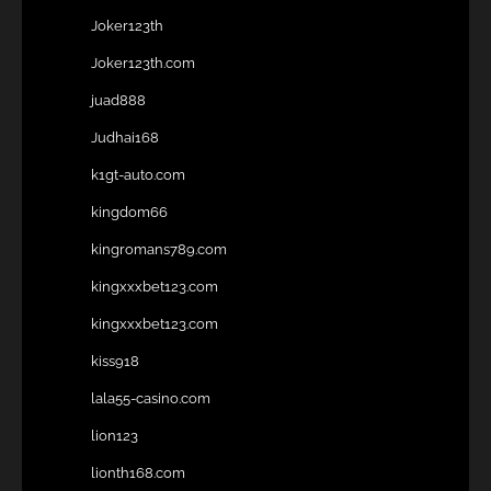
Joker123th
Joker123th.com
juad888
Judhai168
k1gt-auto.com
kingdom66
kingromans789.com
kingxxxbet123.com
kingxxxbet123.com
kiss918
lala55-casino.com
lion123
lionth168.com