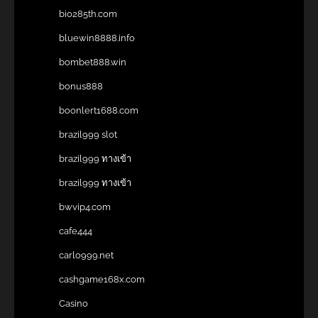
bio285th.com
bluewin8888.info
bombet888.win
bonus888
boonlert1688.com
brazil999 slot
brazil999 ทางเข้า
brazil999 ทางเข้า
bwvip4.com
cafe444
carlo999.net
cashgame168x.com
Casino