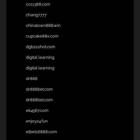
cc11388.com
chang7777
chinatown888.win
cupcake88x.com
dgb222hot.com
digital learning
digital learning
dr888
dr888bet.com
dr888bet.com
ek4567.com
enjoy24.fun
etbet16888.com