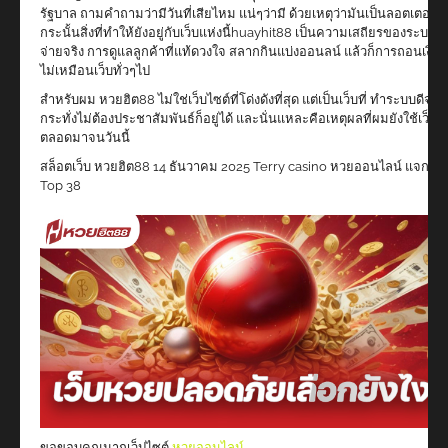
รัฐบาล ถามคำถามว่ามีวันที่เสียไหม แน่ๆว่ามี ด้วยเหตุว่ามันเป็นลอตเตอรี่ แ
กระนั้นสิ่งที่ทำให้ยังอยู่กับเว็บแห่งนี้huayhit88 เป็นความเสถียรของระบบ 
จ่ายจริง การดูแลลูกค้าที่แท้ดวงใจ สลากกินแบ่งออนลน์ แล้วก็การถอนเงินที่
ไม่เหมือนเว็บทั่วๆไป
สำหรับผม หวยฮิต88 ไม่ใช่เว็บไซต์ที่โด่งดังที่สุด แต่เป็นเว็บที่ ทำระบบดีจน
กระทั่งไม่ต้องประชาสัมพันธ์ก็อยู่ได้ และนั่นแหละคือเหตุผลที่ผมยังใช้เว็บแห่
ตลอดมาจนวันนี้
สล็อตเว็บ หวยฮิต88 14 ธันวาคม 2025 Terry casino หวยออนไลน์ แจกบ่อ
Top 38
ขอขอบคุณมากเว็ปไซต์
หวยออนไลน์