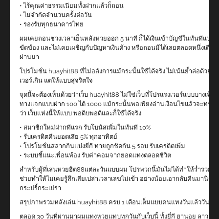
• ไร้คุณค่าธรรมเนียมทั้งฝากแล้วก็ถอน
• ไม่จำกัดจำนวนครั้งต่อวัน
• รองรับทุกธนาคารไทย
ผมเคยถอนช่วงเวลาเย็นหลังหวยออก 5 นาที ก็ได้เงินเข้าบัญชีในทันทีแบบไม
ขัดข้อง และไม่เคยเผชิญกับปัญหาเงินค้าง หรือถอนมิได้เลยตลอดหนึ่งเดือนท
ผ่านมา
โปรโมชั่น huayhit88 ที่ไม่อลังการแม้กระนั้นใช้ได้จริง ไม่เน้นย้ำล่อด้วยโ
เวอร์เกิน แต่ให้แบบสุจริตใจ
จุดนี้จะต้องเห็นด้วยว่าเว็บ huayhit88 ไม่ใช่เว็บที่โปรแรงเวอร์แบบบางเจ้าที่
ทางแจกแบบฝาก 100 ได้ 1000 แม้กระนั้นพอเพียงอ่านเงื่อนไขแล้วจะทรา
ว่า เว็บแห่งนี้ให้แบบ พอดิบพอดีและก็ใช้ได้จริง
• สมาชิกใหม่ฝากทีแรก รับโบนัสเพิ่มในทันที 10%
• รับเครดิตคืนยอดเสีย 5% ทุกอาทิตย์
• โปรโมชั่นสลากกินแบ่งยี่กี ทายถูกชิดกัน 5 รอบ รับเครดิตเพิ่ม
• ระบบชี้แนะเพื่อนพ้อง รับค่าคอมจากยอดแทงตลอดชีวิต
สำหรับผู้ที่เล่นหวยฮิต88แต่ละวันแบบผม โปรพวกนี้มันไม่ได้ทำให้ร่ำรวย แต
ช่วยทำให้ไม่เคยรู้สึกเสียเปล่าเวลาเลขไม่เข้า อย่างน้อยเอากลับคืนมานิดก็ย
กระปรี้กระเปร่า
สรุปภาพรวมหลังเล่น huayhit88 ครบ 1 เดือนเต็มแบบคนแทงวันแล้ววันเล่า
ตลอด 30 วันที่ผ่านมาผมแทงหวยแทบทุกวันกับเว็บนี้ ทั้งยี่กี ฮานอย ลาว รวม