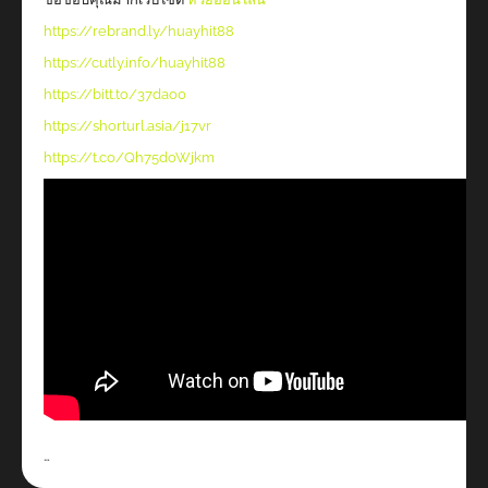
https://rebrand.ly/huayhit88
https://cutly.info/huayhit88
https://bitt.to/37dao0
https://shorturl.asia/j17vr
https://t.co/Qh75doWjkm
…