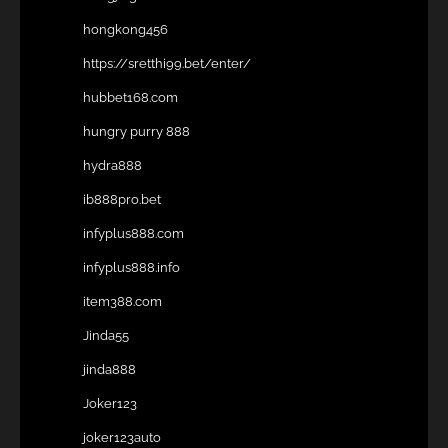
hongkong456
https://sretthi99.bet/enter/
hubbet168.com
hungry purry 888
hydra888
ib888pro.bet
infyplus888.com
infyplus888.info
item388.com
Jinda55
jinda888
Joker123
joker123auto