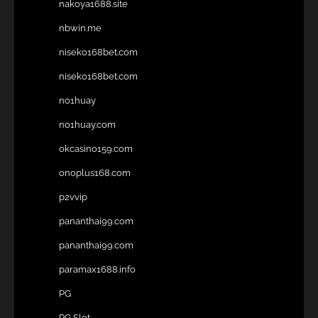
nakoya1688.site
nbwin.me
niseko168bet.com
niseko168bet.com
no1huay
no1huay.com
okcasino159.com
onoplus168.com
p2vvip
pananthai99.com
pananthai99.com
paramax1688.info
PG
PG Slot