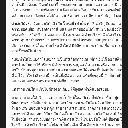
จำเป็นที่จะต้องมาวิตกกังวล เรื่องของการเล่นเยอะแยะแล้ว ไม่จ่ายเนื่องจาก
เว็บของพวกเรา จ่ายจริง อย่างไม่ต้องสงสัย พร้อมการันตีแบบอย่างสำคัญ ห
หลักฯลฯ และก็ยังคงเต็มไปด้วย แบบที่ค่อนข้างจะ มีความสำคัญอย่างมาก
ทำเงินได้จริง เลือกเล่นได้แล้ว วันนี้ ตรงนี้ เท่านั้น ทำเงินเจริญมีคุณภาพ แล้ว
ความยอดเยี่ยม ที่บอกเลยว่านี่เป็น แหล่งหวยออนไลน์ ชั้น 1 ของเมืองไทย 
พร้อมกับการให้บริการ ตลอด 24 ชั่วโมงแทงได้ จ่ายจริง ทำเงินได้จริง มากับ
ความคุ้มค่า กับการทำรายการได้อย่างเต็มที่ สร้างความสนุกอย่างแน่แท้ พ
เปิดประสบการณ์ใหม่ ส่วนใหม่ สิ่งใหม่ ที่ดีมีความยอดเยี่ยม ที่นานาประกา
รวมทั้งพอดีไม่น้อย
ก็เลยทำให้ไม่แปลกใจเลยว่า นี่เป็นตัวเลือกการเล่น ที่ทำเงินได้ อย่างเต็มเปี่
มาพร้อมกับการให้บริการ มีข้าราชการ รอดูแล ด้วยความจริง จ่ายตลอด 24
ชั่วโมงไม่มีหยุดอย่างแน่นอน มีความปลอดภัยได้อย่างเต็มสิ่งที่มีความต้อง
ที่น่าไว้วางใจว่าสิ่งพวกนี้ จะเป็นสิ่งที่มีความเด่นชัดสิ่งกลุ่มนี้ จึงเป็นจุดที่มี
เหมาะสมอย่างเหมาะสม รวมทั้งดีอย่างมาก
แทงหวย เว็บใหม่ เว็บไซต์ตรง อันดับ 1 ให้สูงสุด ทำเงินยอดเยี่ยม
พวกเราพร้อมให้บริการ แทงหวย เว็บไซต์ใหม่ กับเว็บไซต์ตรง ชั้น 1 ลู่ทางให
พิเศษ หนทางมั่งมีมากับ ความยอดเยี่ยม น่าประทับใจ พร้อมเปิดประสบการ
ใหม่ พิเศษ ปัจจุบัน ที่ดี ที่คุณสามารถหาเงินเสริม จากการเล่นได้จริง กับการ
แทงหวยได้ ตลอดทุกวี่วัน 1 วัน จัดเต็มมากับ ความน่าสนใจกับส่วนที่เยี่ยมที่
ในปัจจุบัน สำหรับระบบการฝากเงิน ถอนเงิน ในระบบอัตโนมัติ ซื้อง่าย โอนเ
ไว บริการด้วยใจจริง แล้วก็ยังคงเป็นตัวเลือกที่ไม่มีการโกง พร้อมจ่ายทุกใบ