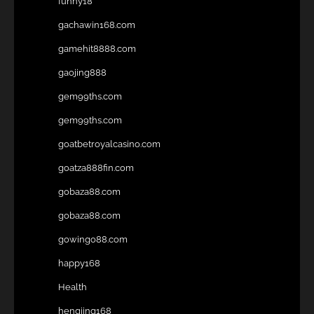
funny18
gachawin168.com
gamehit8888.com
gaojing888
gem99ths.com
gem99ths.com
goatbetroyalcasino.com
goatza888fin.com
gobaza88.com
gobaza88.com
gowingo88.com
happy168
Health
hengjing168